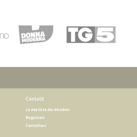
acco era sfondato completamente, nulla di rotto per
fiducia al servizio, più che altro perchè avevo letto che
o corrieri ad hoc. Ho fatto una grossa spesa, consegnata dal
ono rimasta molto soddisfatta! C'erano tutti i prodotti
 protetti, e anche ben conservati! addirittura le uova erano
nel confezionamento di tutto, le verdure, le pere, molto
simo!
30/01/2019
oni
cile da usare e sopratutto spedizioni veloci meritano 5
Contatti
La mia lista dei desideri
Registrati
Contattaci