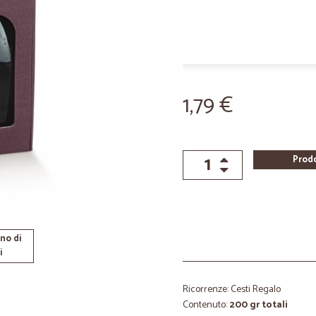
1,79 €
Prod
no di
i
Ricorrenze: Cesti Regalo
Contenuto:
200 gr totali