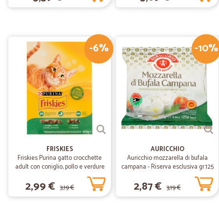
-6%
-10%
FRISKIES
AURICCHIO
Friskies Purina gatto crocchette
Auricchio mozzarella di bufala
adult con coniglio, pollo e verdure
campana - Riserva esclusiva gr.125
scatola gr.400
2,99 €
2,87 €
3,19 €
3,19 €