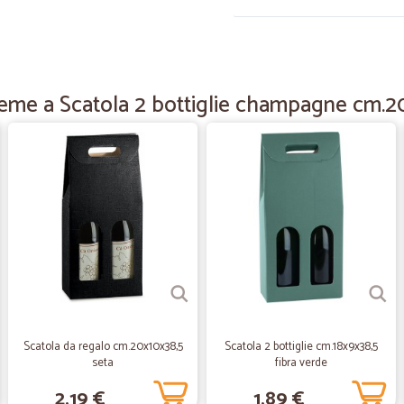
—
Federica R.
Tutto perfetto!
ieme a Scatola 2 bottiglie champagne cm.20
Velocissimi, tutto perfetto, grazie!
—
Maria D.
Ho trovato efficenza sul sit
Ho trovato efficenza sul sito dell’
—
Giuseppe R
Servizio buono e puntuale
Servizio buono e puntuale
Scatola da regalo cm.20x10x38,5
Scatola 2 bottiglie cm.18x9x38,5
seta
fibra verde
—
Petra R.
2,19 €
1,89 €