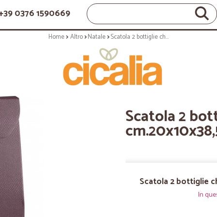
+39 0376 1590669
Home
Altro
Natale
Scatola 2 bottiglie champagne cm.20x10x38,5 skin vinaccia
Scatola 2 bo
cm.20x10x38,5
Scatola 2 bottiglie
In que