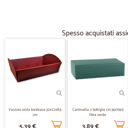
Spesso acquistati ass
Vassoio onda bordeaux 32x22x8,5
Cantinetta 2 bottiglie cm.34x19x9
cm
fibra verde
5,39 €
3,89 €