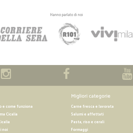
pacco erano tutte ribaltate e un p
fortuna. Nonostante questo ho dato 
con i prodotti refrigerati utilizzan
Hanno parlato di noi
Corriere Stef che già conoscevo e s
che avevo ordinato, ben imballati e
integre. Si è proprio vista la cura 
attenti. Complimenti!!! consigliatis
—
Mirka M.
Sito completo nelle descrizi
Sito completo nelle descrizioni, fa
stelle.
Migliori categorie
o e come funziona
Carne fresca e lavorata
a Cicalia
Salumi e affettati
icalia
Pasta, riso e cerali
i noi
Formaggi