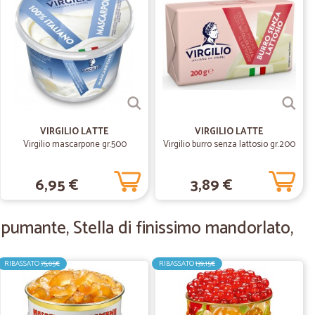
21/02/2022
20/01/2021
ercavo ...! Lo consiglio
VIRGILIO LATTE
VIRGILIO LATTE
Virgilio mascarpone gr.500
Virgilio burro senza lattosio gr.200
21/12/2020
6,95 €
3,89 €
i 24 ore dall’ordine avevo il pacco a casa. Purtroppo è
pumante, Stella di finissimo mandorlato,
 quanto schiacciato dal corriere, quindi il coperchio di
e l’ho dovuto incollare per renderlo utilizzabile.
RIBASSATO
75,05€
RIBASSATO
139,15€
B.
10/08/2020