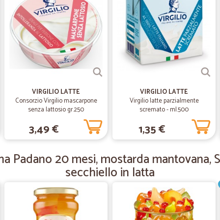
—
Andrea F.
Perfetto
Perfetto, Velocissimo
—
Tiziana G.
Puntuale e ottimo ..
Puntuale e ottimo ... i prodotti che c
VIRGILIO LATTE
VIRGILIO LATTE
Consorzio Virgilio mascarpone
Virgilio latte parzialmente
senza lattosio gr.250
scremato - ml.500
—
Serena N.
3,49 €
1,35 €
Velocissimi
Il servizio è velocissimo, in meno d
ana Padano 20 mesi, mostarda mantovana, S
arrivato leggermente danneggiato in
secchiello in latta
ciò che ho ordinato non chiude più, 
—
Maria bruna 
Cicalia una garanzia