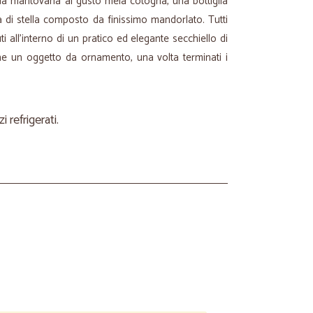
da mantovana al gusto mela cotogna, una bottiglia
a di stella composto da finissimo mandorlato. Tutti
 all’interno di un pratico ed elegante secchiello di
he un oggetto da ornamento, una volta terminati i
refrigerati.