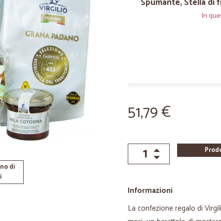
Spumante, Stella di f
In que
51,79 €
Prod
no di
i
Informazioni
La confezione regalo di Virg