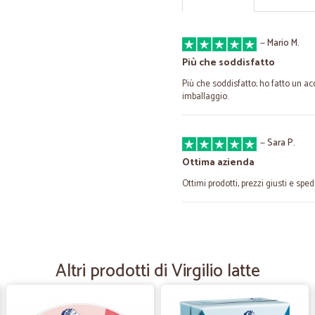
—
Mario M.
Più che soddisfatto
Più che soddisfatto; ho fatto un a
imballaggio.
—
Sara P.
Ottima azienda
Ottimi prodotti, prezzi giusti e spe
—
Alessandra 
Buoni prodotti.valocita bel
Altri prodotti di Virgilio latte
Buoni prodotti.valocita bella cons