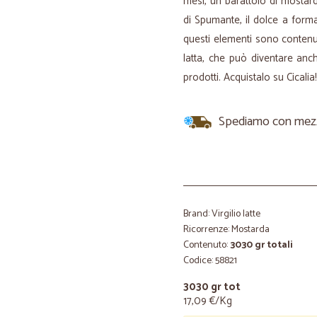
mesi, un barattolo di mostar
di Spumante, il dolce a form
questi elementi sono contenuti
latta, che può diventare anc
prodotti. Acquistalo su Cicalia!
Spediamo con mezzi 
Brand: Virgilio latte
Ricorrenze: Mostarda
Contenuto:
3030 gr totali
Codice: 58821
3030 gr tot
17,09 €/Kg