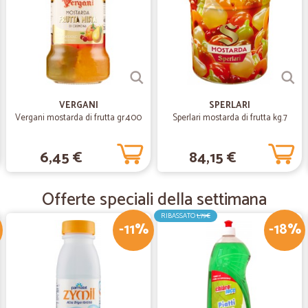
Facilità a reperire i prodotti, conse
Siddisfattissima!!
—
Orietta G.
Spesa
VERGANI
SPERLARI
Spesa recapitata in pochi giorni.
Vergani mostarda di frutta gr.400
Sperlari mostarda di frutta kg.7
6,45 €
84,15 €
—
Alessandro 
Puntuali e un innaspettato 
Offerte speciali della settimana
Puntuali e un innaspettato omagg
RIBASSATO
1,79€
-11%
-18%
—
Maria lucia R
Servizio eccellente spedizi
Servizio eccellente spedizione vel