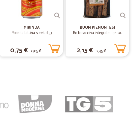
MIRINDA
BUON PIEMONTESI
Mirinda lattina sleek cl.33
Bo focaccina integrale - gr.100
0,75 €
2,15 €
0,85 €
2,45 €