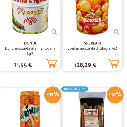
gna velocissima, prezzi in linea con il servizio reso.
30/07/2020
DONDI
SPERLARI
Dondi mostarda alla mantovana
Sperlari mostarda di ciliegie kg.7
kg.7
71,55 €
128,29 €
M.
08/01/2020
omaggio alla…
io alla consegna
RIBASSATO
2,59€
-11%
-12%
.
27/08/2019
one …brodo granulare
ocissima