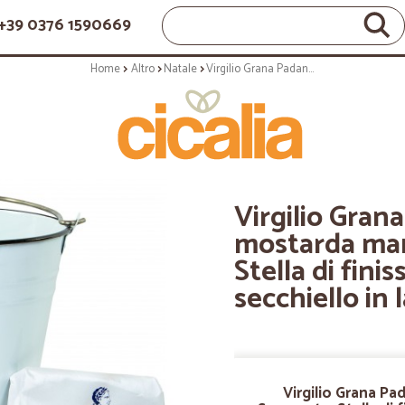
+39 0376 1590669
Home
Altro
Natale
Virgilio Grana Padano 20 mesi, mostarda mantovana, Spumante, Stella di finissimo mandorlato, secchiello in latta
Virgilio Gran
mostarda ma
Stella di fin
secchiello in 
Virgilio Grana P