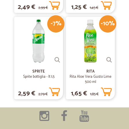
2,49 €
1,25 €
2,99 €
1,45 €
-7%
-10%
SPRITE
RITA
Sprite bottiglia - lt.1,5
Rita Aloe Vera Gusto Lime
500 ml
2,59 €
1,65 €
2,79 €
1,85 €