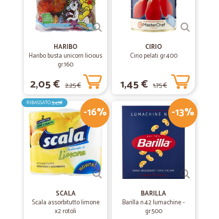
HARIBO
CIRIO
Haribo busta unicorn licious
Cirio pelati gr.400
gr.160
2,05 €
1,45 €
2,25 €
1,75 €
RIBASSATO
3,45€
-16%
-13%
SCALA
BARILLA
Scala assorbitutto limone
Barilla n.42 lumachine -
x2 rotoli
gr.500