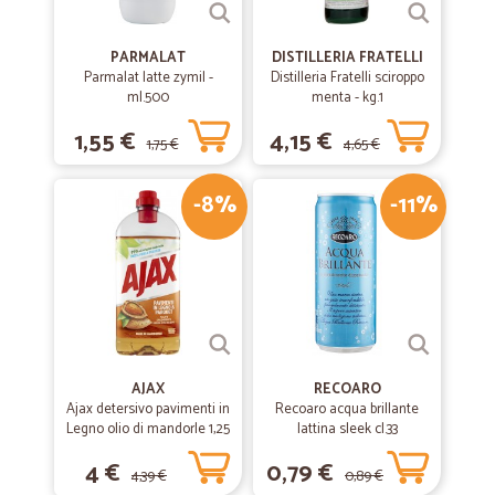
—
Ines C.
04/06/2019
Dopo una prima volta
PARMALAT
DISTILLERIA FRATELLI
Dopo una prima volta, disastrosa!!!! ora mi trovo bene ora tutto ok
Parmalat latte zymil -
Distilleria Fratelli sciroppo
ml.500
menta - kg.1
1,55 €
4,15 €
—
Paola L.
1,75 €
4,65 €
04/12/2018
ottimo
-8%
-11%
vasta scelta prezzi competitivi e servizio ottimo
AJAX
RECOARO
Ajax detersivo pavimenti in
Recoaro acqua brillante
Legno olio di mandorle 1,25
lattina sleek cl.33
L
4 €
0,79 €
4,39 €
0,89 €