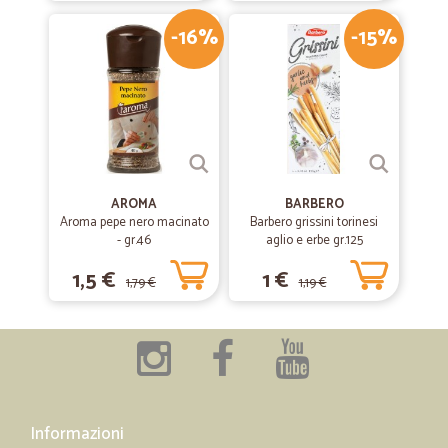
-16%
-15%
AROMA
BARBERO
Aroma pepe nero macinato
Barbero grissini torinesi
- gr.46
aglio e erbe gr.125
1,5 €
1 €
1,79 €
1,19 €
Informazioni