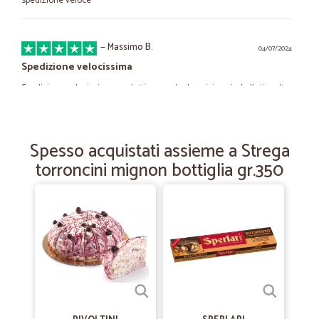
spedizione veloce
—
Massimo B.
04/07/2024
Spedizione velocissima
Spedizione velocissima, prodotti come da descrizione,imballati molto
bene e con regalo omaggio all’interno molto apprezzato e raro di
questi tempi. Lo consiglio a chiunque. Sono un amante della
coltivazione di bonsai e prebonsai quindi utilizzerò spesso questo sito
per rifornirmi
Spesso acquistati assieme a Strega
torroncini mignon bottiglia gr.350
—
Trustpilot
10/07/2023
Buona compagnia
Consegna veloce molto ben confezionato!
—
Roberto N.
18/06/2023
Azienda seria consegna in tempi rapidi…
Azienda seria consegna in tempi rapidi ,prezzi buoni e ha messo nel