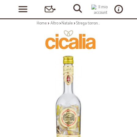
Home
Altro
Natale
Strega torroncini mignon bottiglia gr.350