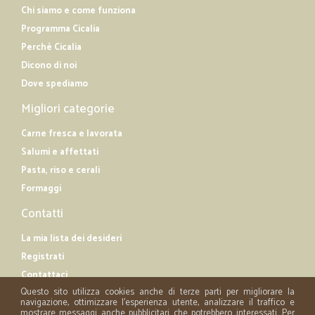
Chi siamo e come funziona
Programma Cicalia
Perché Cicalia
Dicono di noi
Dove spediamo
Migliori categorie
Carne fresca e lavorata
Salumi e affettati
Pasta, riso e cerali
Formaggi
Contatti
La mia lista dei desideri
Registrati
Contattaci
Questo sito utilizza cookies anche di terze parti per migliorare la
navigazione, ottimizzare l'esperienza utente, analizzare il traffico e
mostrare messaggi anche pubblicitari che potrebbero interessati. Per