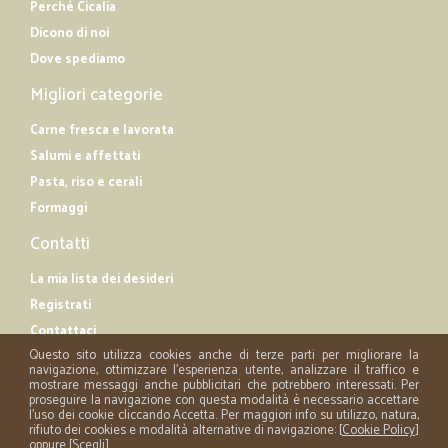
Perché Cicalia
Dicono di noi
Dove spediamo
Migliori categorie
Carne fresca e lavorata
Salumi e affettati
Pasta, riso e cerali
Formaggi
Contatti
La mia lista dei desideri
Registrati
Contattaci
Questo sito utilizza cookies anche di terze parti per migliorare la
navigazione, ottimizzare l'esperienza utente, analizzare il traffico e
mostrare messaggi anche pubblicitari che potrebbero interessati. Per
proseguire la navigazione con questa modalità è necessario accettare
l'uso dei cookie cliccando Accetta. Per maggiori info su utilizzo, natura,
rifiuto dei cookies e modalità alternative di navigazione: [
Cookie Policy
]
oppure [
Scegli
]