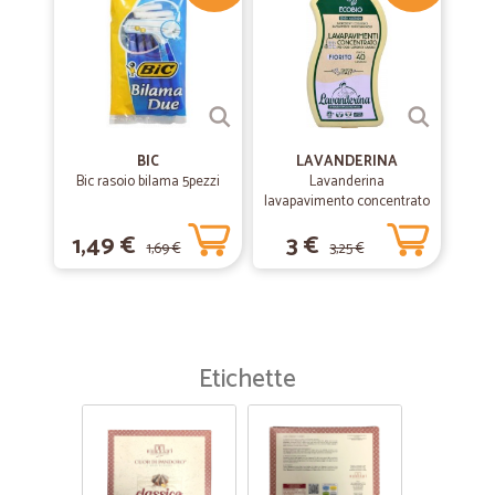
—
Garofano M.
04/07/2019
Acquisto eccellente.
Acquisto eccellente.
BIC
LAVANDERINA
Bic rasoio bilama 5pezzi
—
Daniela C.
Lavanderina
13/07/2019
lavapavimento concentrato
Buon servizio di consegna,buoni…
fiorito bio lt.1
1,49 €
3 €
Buon servizio di consegna,buoni prodotti qualitá e prezzo. Unico
1,69 €
3,25 €
anedotto a mio parere come quantità di prodotti che si vendono poco
vasta, per il resto é buon sito conveniente per spesa buona e svolta
pratica
Etichette