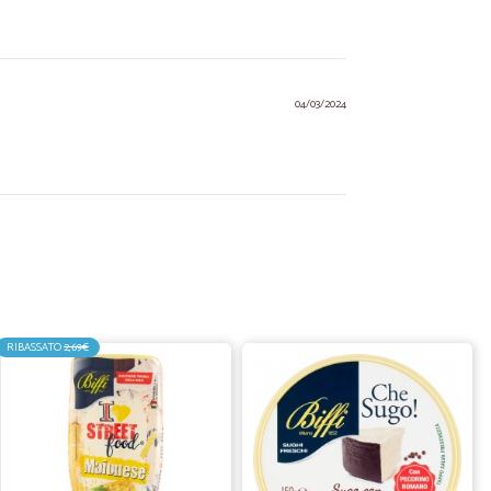
04/03/2024
10/05/2021
curata.
. devo dire che potrebberoaggiungere altri prodotti ma e
RIBASSATO
2,69€
.
23/03/2021
dizione non eccessivi. Molto soddisfatta. Ho acquistato
olta proverò ad acquistare prodotti da frigo.