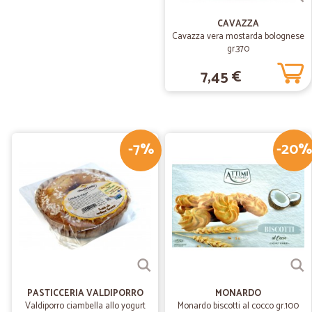
CAVAZZA
Cavazza vera mostarda bolognese
gr.370
7,45 €
-7%
-20%
PASTICCERIA VALDIPORRO
MONARDO
Valdiporro ciambella allo yogurt
Monardo biscotti al cocco gr.100