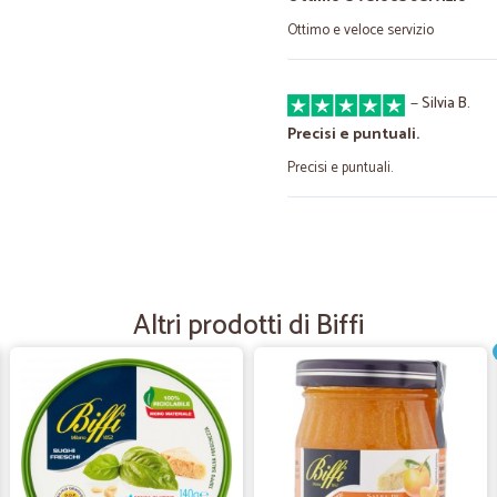
Ottimo e veloce servizio
—
Silvia B.
Precisi e puntuali.
Precisi e puntuali.
—
Vincenzo R.
veloci attenti spedizione ac
veloci attenti spedizione accurata.
Altri prodotti di Biffi
ben fornito ottimo
—
Valentina V
Consegna velocissima
Consegna velocissima, costi di spe
merce non deperibile, la prossima v