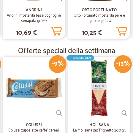
Spedizione a rate, ma merce 
ANDRINI
ORTO FORTUNATO
Andrini mostarda base cognogne
Orto Fortunato mostarda pere e
Non vi preoccupate se la merce arriv
senapata gr.350
aglione gr.220
tutta, a buon prezzo ed è di qualità
10,69 €
10,25 €
—
Monica M.
Offerte speciali della settimana
Ordine arrivato puntuale e 
Ordine arrivato puntuale e ben con
RIBASSATO
1,49€
-9%
-13%
piantina di fiori in regalo, anch'e
—
.
completamente soddisfatto
completamente soddisfatto merce
COLUSSI
MOLISANA
Colussi zuppalatte caffe' cereali
La Molisana 333 Trighetto 500 gr.