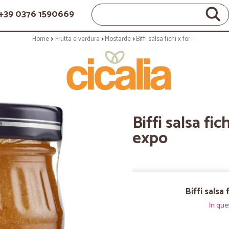
+39 0376 1590669
Home
Frutta e verdura
Mostarde
Biffi salsa fichi x formaggi - gr.100 expo
Biffi salsa fi
expo
Biffi salsa
In que