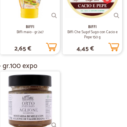
27/08/2020
BIFFI
BIFFI
Biffi maio - gr.247
Biffi Che Sugo! Sugo con Cacio e
Pepe 150 g
2,65 €
4,45 €
02/07/2020
 servizio…
- gr.100 expo
zio eccellente ,davvero complimenti per aver saputo gestire
ri , diventerò cliente fisso.
04/06/2020
tuale
13/11/2019