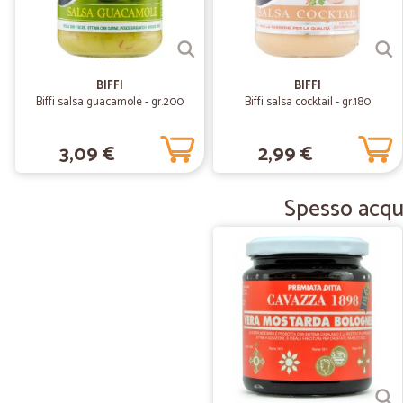
BIFFI
BIFFI
Biffi salsa guacamole - gr.200
Biffi salsa cocktail - gr.180
3,09 €
2,99 €
Spesso acqui