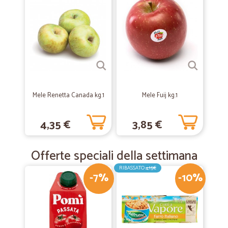
Mele Renetta Canada kg.1
Mele Fuij kg.1
4,35 €
3,85 €
Offerte speciali della settimana
RIBASSATO
4,15€
-7%
-10%