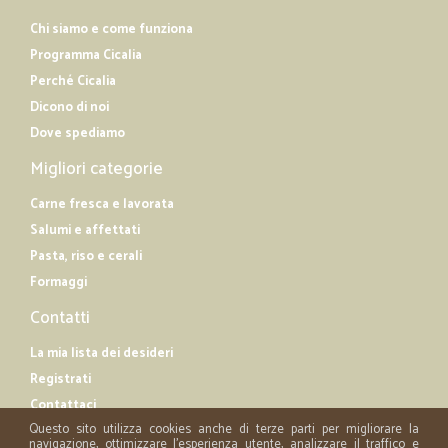
Chi siamo e come funziona
Programma Cicalia
Perché Cicalia
Dicono di noi
Dove spediamo
Migliori categorie
Carne fresca e lavorata
Salumi e affettati
Pasta, riso e cerali
Formaggi
Contatti
La mia lista dei desideri
Registrati
Contattaci
Questo sito utilizza cookies anche di terze parti per migliorare la
navigazione, ottimizzare l'esperienza utente, analizzare il traffico e