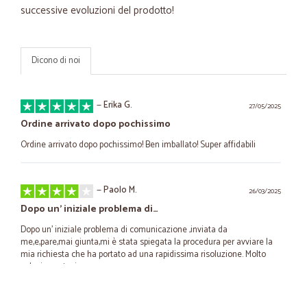
successive evoluzioni del prodotto!
Dicono di noi
—
Erika G.
27/05/2025
Ordine arrivato dopo pochissimo
Ordine arrivato dopo pochissimo! Ben imballato! Super affidabili
—
Paolo M.
26/03/2025
Dopo un' iniziale problema di…
Dopo un' iniziale problema di comunicazione ,inviata da
me,e,pare,mai giunta,mi è stata spiegata la procedura per avviare la
mia richiesta che ha portato ad una rapidissima risoluzione. Molto
veloci e cortesi.