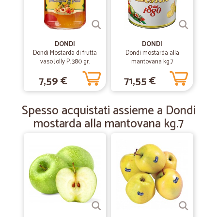
tempi rispettati, ordine consegnato in 2 giorni. pacco ben imballato, e
con un prodotto in omaggio. lo consiglio.
DONDI
DONDI
Dondi Mostarda di frutta
—
Rosella T.
Dondi mostarda alla
13/03/2023
vaso Jolly P. 380 gr.
mantovana kg.7
Ottimo servizio.
7,59 €
71,55 €
Ottimo servizio.
Spesso acquistati assieme a Dondi
—
Andrea P.
25/08/2022
mostarda alla mantovana kg.7
Ottima esperienza
Ottima esperienza, precisi veloci puntuali
—
Antonio V.
17/07/2021
È andato tutto bene
È andato tutto bene Spedizione arrivata in 2 giorni Grazie