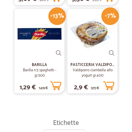
-13%
-7%
BARILLA
PASTICCERIA VALDIPORRO
Barilla n.5 spaghetti -
Valdiporro ciambella allo
gr.500
yogurt gr.400
1,29 €
2,9 €
1,49 €
3,15 €
Etichette