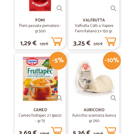
POMI
VALFRUTTA
Pomì passata pomodoro -
Valfrutta Cotti a Vapore
gr.500
Farro Italiano 3 x 150 gr.
1,29 €
3,25 €
1,39 €
3,65 €
-5%
-10%
CAMEO
AURICCHIO
Cameo fruttapec 2:1 3pezzi
Auricchio scamorza bianca
- gr.75
gr.260
3,69 €
5,36 €
3,89 €
5,95 €