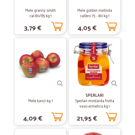
—
Gerardo S.
Mele granny smith
Mele golden melinda
12/04/2020
cal.80/85 kg.1
calibro 75 - 80 kg.1
Servizio veloce
3,79 €
4,05 €
Servizio veloce , serio ed efficiente. Lo consiglio.
SPERLARI
Mele kanzi kg 1
Sperlari mostarda frutta
vaso ermetico kg.1
4,09 €
21,95 €