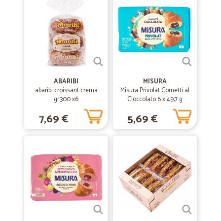
Spedizione rapida
Spedizione rapida, prodotti di buona qualità, prezzi buoni.
ABARIBI
MISURA
abaribi croissant crema
Misura Privolat Cornetti al
gr.300 x6
Cioccolato 6 x 49,7 g
7,69 €
5,69 €