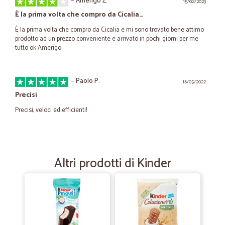
—
Amerigo Z.
15/02/2023
È la prima volta che compro da Cicalia…
È la prima volta che compro da Cicalia e mi sono trovato bene attimo
prodotto ad un prezzo conveniente e arrivato in pochi giorni per me
tutto ok Amerigo
—
Paolo P.
16/05/2022
Precisi
Precisi, veloci ed efficienti!
—
Fabio B.
10/04/2022
Sono soddisfatto
Altri prodotti di Kinder
Sono soddisfatto
—
Patrizia G.
17/05/2021
Puntualità