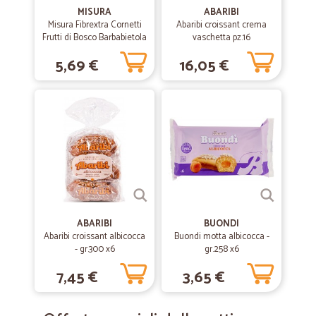
MISURA
ABARIBI
Misura Fibrextra Cornetti
Abaribi croissant crema
Frutti di Bosco Barbabietola
vaschetta pz.16
e Uva 6 x 51,4 g
5,69 €
16,05 €
ABARIBI
BUONDI
Abaribi croissant albicocca
Buondi motta albicocca -
- gr.300 x6
gr.258 x6
7,45 €
3,65 €