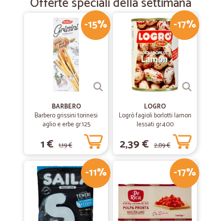
Offerte speciali della settimana
-15%
-17%
BARBERO
LOGRO
Barbero grissini torinesi
Logrò fagioli borlotti lamon
aglio e erbe gr.125
lessati gr.400
1 €
2,39 €
1,19 €
2,89 €
-11%
-17%