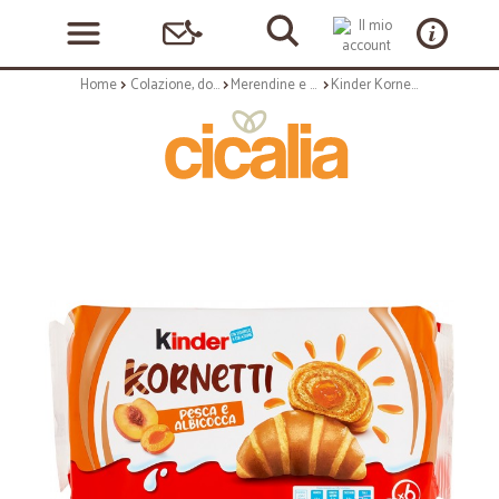
Home
Colazione, dolciumi e snack
Merendine e torte confezionate
Kinder Kornetti Pesca e Albicocca 6 x 42 g