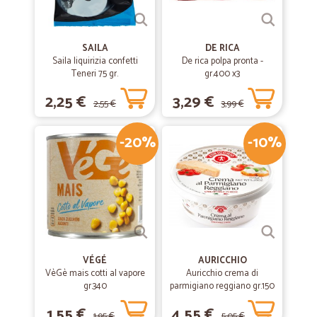
SAILA
DE RICA
Saila liquirizia confetti
De rica polpa pronta -
Teneri 75 gr.
gr.400 x3
2,25 €
3,29 €
2,55 €
3,99 €
-20%
-10%
VÉGÉ
AURICCHIO
VèGè mais cotti al vapore
Auricchio crema di
gr.340
parmigiano reggiano gr.150
1,55 €
4,55 €
1,95 €
5,05 €