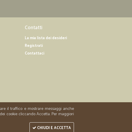
Contatti
La mia lista dei desideri
Registrati
Contattaci
zzare il traffico e mostrare messaggi anche
 dei cookie cliccando Accetta. Per maggiori
CHIUDI E ACCETTA