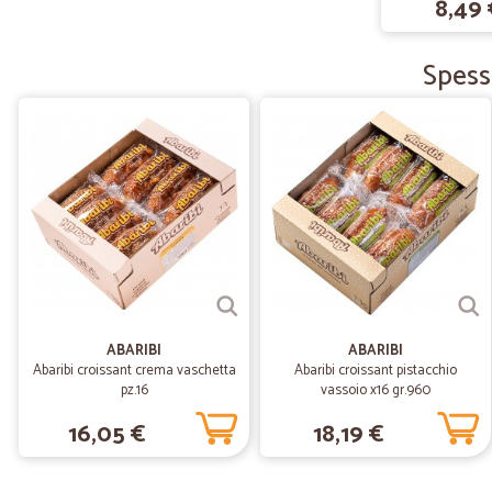
8,49 
Spesso
ABARIBI
ABARIBI
Abaribi croissant crema vaschetta
Abaribi croissant pistacchio
pz.16
vassoio x16 gr.960
16,05 €
18,19 €