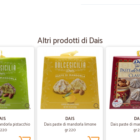
—
Rene G.
Apprezziamo vostro servizio
Apprezziamo vostro servizio profes
Altri prodotti di Dais
—
Claudio P.
Tutto OK
Tutto OK, prodotti come descritti, 
—
Roberto B.
Prodotti buoni e di qualità,
Prodotti buoni e di qualità, ampia s
Particolari i formaggi ma anche l
AIS
DAIS
DA
e le italiane meno note. L'imball
andorla pistacchio
Dais paste di mandorla limone
Dais paste di ma
con bottiglie rotte o altri danni. L
.220
gr.220
gr.
di miglioramento: ora che si lavor