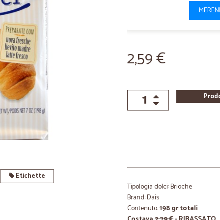
MEREN
2,59 €
Prod
Etichette
Tipologia dolci: Brioche
Brand: Dais
Contenuto:
198 gr totali
Costava
2,79 €
- RIBASSATO