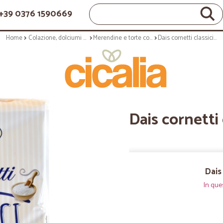
+39 0376 1590669
Home
Colazione, dolciumi e snack
Merendine e torte confezionate
Dais cornetti classici gr.198
Dais cornetti 
Dais 
In que