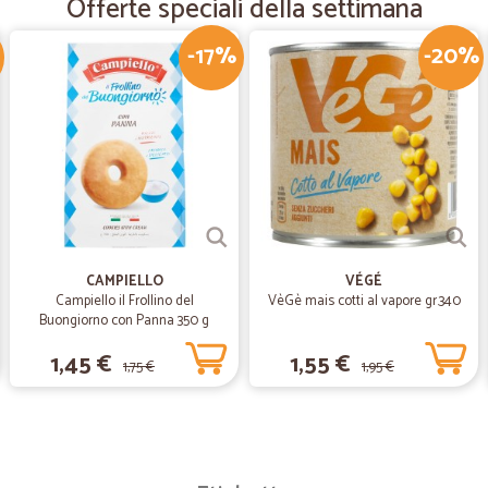
Offerte speciali della settimana
Bravissimi?
-17%
-20%
—
Ivano P.
Ottimo!!!!!!!!!!!!!!!!!!!!!!!!!!!!
Ottimo!!!!!!!!!!!!!!!!!!!!!!!!!!!!
—
Andrea P.
Spesa online super!
CAMPIELLO
VÉGÉ
Ottimo servizio, ampia scelta di pr
Campiello il Frollino del
VèGè mais cotti al vapore gr.340
facile e intuitivo fare la spesa onli
Buongiorno con Panna 350 g
1,45 €
1,55 €
1,75 €
1,95 €