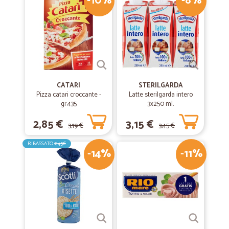
-10%
-8%
CATARI
STERILGARDA
Pizza catari croccante -
Latte sterilgarda intero
gr.435
3x250 ml.
2,85 €
3,15 €
3,19 €
3,45 €
RIBASSATO
2,45€
-14%
-11%