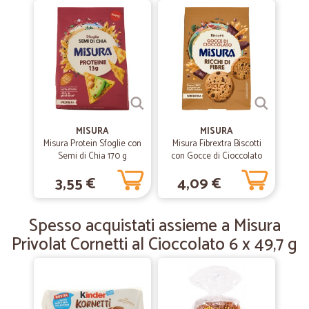
Grazie mille per la puntualità i prodotti ordinati erano ottimi e graxie
anche x il carinissimo omaggio
—
Vittorio T.
11/12/2019
Mi trovo sempre molto bene ad…
Mi trovo sempre molto bene ad acquistare su Cicalia
MISURA
MISURA
Misura Protein Sfoglie con
Misura Fibrextra Biscotti
Semi di Chia 170 g
—
Arturo C.
con Gocce di Cioccolato
09/10/2019
Fondente 290 g
ottimo prodotto
3,55 €
4,09 €
ottimo prodotto, velocità nella spediazione
Spesso acquistati assieme a Misura
Privolat Cornetti al Cioccolato 6 x 49,7 g