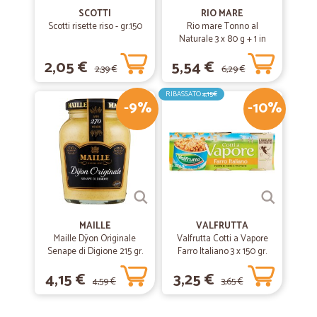
SCOTTI
RIO MARE
Scotti risette riso - gr.150
Rio mare Tonno al
Naturale 3 x 80 g + 1 in
omaggio
2,05 €
5,54 €
2,39 €
6,29 €
RIBASSATO
4,15€
-9%
-10%
MAILLE
VALFRUTTA
Maille Dÿon Originale
Valfrutta Cotti a Vapore
Senape di Digione 215 gr.
Farro Italiano 3 x 150 gr.
4,15 €
3,25 €
4,59 €
3,65 €