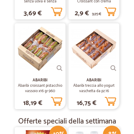
senza uova e senza
Croissant con crema
lattosio gr.250
pasticcera 270 gr.
3,69 €
2,9 €
3,25 €
ABARIBI
ABARIBI
Abaribi croissant pistacchio
Abaribi treccia allo yogurt
vassoio x16 gr.960
vaschetta da pz.16
18,19 €
16,75 €
Offerte speciali della settimana