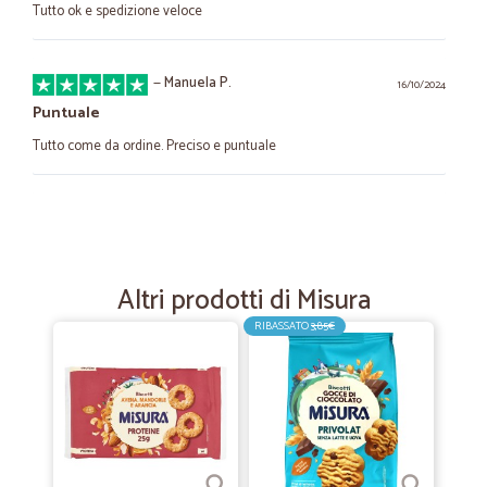
Tutto ok e spedizione veloce
—
Manuela P.
16/10/2024
Puntuale
Tutto come da ordine. Preciso e puntuale
—
Gilberto L.
17/09/2023
C’è sempre quello che desideri
Riesco sempre a trovare sempre quello che non trovo nei
Altri prodotti di Misura
supermercati cittadini
RIBASSATO
3,85€
—
Clara B.
24/01/2021
Soddisfatta dell'acquisto e dei tempi di consegna
Soddisfatta dell'acquisto e dei tempi di consegna