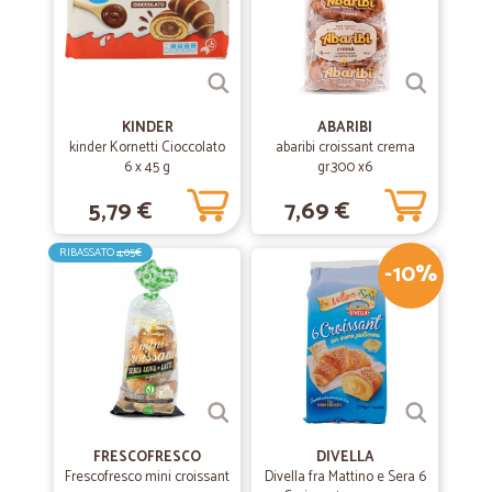
KINDER
ABARIBI
kinder Kornetti Cioccolato
abaribi croissant crema
6 x 45 g
gr.300 x6
5,79 €
7,69 €
RIBASSATO
4,05€
-10%
FRESCOFRESCO
DIVELLA
Frescofresco mini croissant
Divella fra Mattino e Sera 6