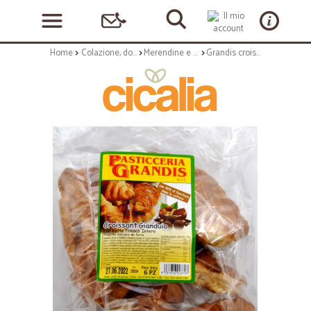
Home
Colazione, dolciumi e snack
Merendine e torte confezionate
Grandis croissant alla gianduia gr.350 pz.6