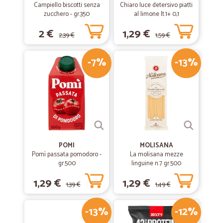
Campiello biscotti senza
Chiaro luce detersivo piatti
zucchero - gr.350
al limone lt.1+ 0,1
2 €
1,29 €
2,39 €
1,59 €
-7%
-13%
POMI
MOLISANA
Pomì passata pomodoro -
La molisana mezze
gr.500
linguine n.7 gr.500
1,29 €
1,29 €
1,39 €
1,49 €
-13%
-12%