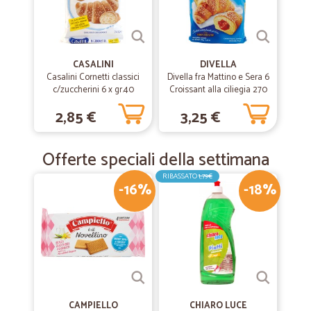
—
Monica D.
09/02/2019
Perfetto!
CASALINI
DIVELLA
Ottimo prezzo e consegna veloce e puntuale. Raccomandatissimo!
Casalini Cornetti classici
Divella fra Mattino e Sera 6
c/zuccherini 6 x gr.40
Croissant alla ciliegia 270
gr.
2,85 €
3,25 €
—
Marilena M.
04/12/2018
Azienda seria.
Offerte speciali della settimana
Azienda seria. Purtroppo i prezzi sono un po' cari.
RIBASSATO
1,79€
-16%
-18%
CAMPIELLO
CHIARO LUCE