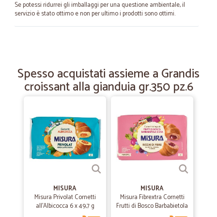
Se potessi ridurrei gli imballaggi per una questione ambientale, il
servizio è stato ottimo e non per ultimo i prodotti sono ottimi.
—
Vasile D.
12/04/2023
Bravissimi super.
Spesso acquistati assieme a Grandis
Bravissimi super.
croissant alla gianduia gr.350 pz.6
—
Alberto C.
05/03/2021
L'ordine eseguito è arrivato…
L'ordine eseguito è arrivato velocemente. Saluti
—
Lorenzo D.
14/09/2020
Precisi e veloci
MISURA
MISURA
Precisi e veloci, grazie!!
Misura Privolat Cornetti
Misura Fibrextra Cornetti
all'Albicocca 6 x 49,7 g
Frutti di Bosco Barbabietola
e Uva 6 x 51,4 g