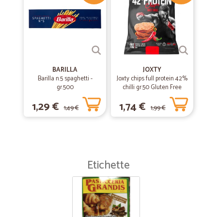
BARILLA
JOXTY
Barilla n.5 spaghetti -
Joxty chips full protein 42%
gr.500
chilli gr.50 Gluten Free
1,29 €
1,74 €
1,49 €
1,99 €
Etichette