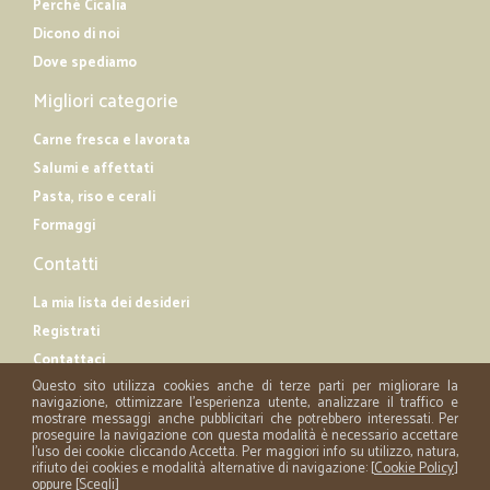
Perché Cicalia
Dicono di noi
Dove spediamo
Migliori categorie
Carne fresca e lavorata
Salumi e affettati
Pasta, riso e cerali
Formaggi
Contatti
La mia lista dei desideri
Registrati
Contattaci
Questo sito utilizza cookies anche di terze parti per migliorare la
navigazione, ottimizzare l'esperienza utente, analizzare il traffico e
mostrare messaggi anche pubblicitari che potrebbero interessati. Per
proseguire la navigazione con questa modalità è necessario accettare
l'uso dei cookie cliccando Accetta. Per maggiori info su utilizzo, natura,
rifiuto dei cookies e modalità alternative di navigazione: [
Cookie Policy
]
oppure [
Scegli
]