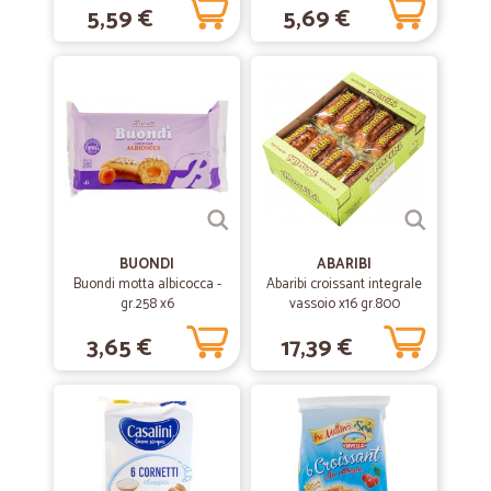
5,59 €
5,69 €
—
Lorenza C.
30/05/2020
Ottimo
Ottimo. Penso che compreró spesso qui. Mi evita di sprecare tempo e
benzina, per girare nei supermercati.
—
Barbara S.
07/04/2020
Attesa lunga per l'ordine, consegna rapida.
E' stato molto difficile trovare una consegna libera, ma poi la spesa è
arrivata puntuale il giorno dopo la consegna. Suggerisco più
BUONDI
ABARIBI
attenzione nella disposizione dei prodotti, comunque consegnati
Buondi motta albicocca -
Abaribi croissant integrale
come li avevo ordinati e con scadenze adeguate.
gr.258 x6
vassoio x16 gr.800
3,65 €
17,39 €
—
Sergio L.
22/06/2019
Buona " scoperta" da parte nostra fatta…
Buona " scoperta" da parte nostra fatta anni fa. Ottimi i prodotti e
ottimo il servizio di spedizione. Il vettore che ci raggiunge qui a
Livorno ha un autista cordiale e cortese.