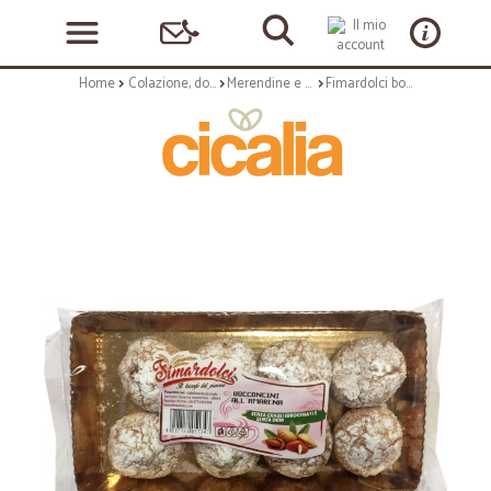
Home
Colazione, dolciumi e snack
Merendine e torte confezionate
Fimardolci bocconcini amarena gr.200