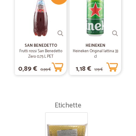
SAN BENEDETTO
HEINEKEN
Frutti rossi San Benedetto
Heineken Original lattina 33
Zero 0,75 L PET
cl
0,89 €
1,18 €
0,99 €
1,19 €
Etichette