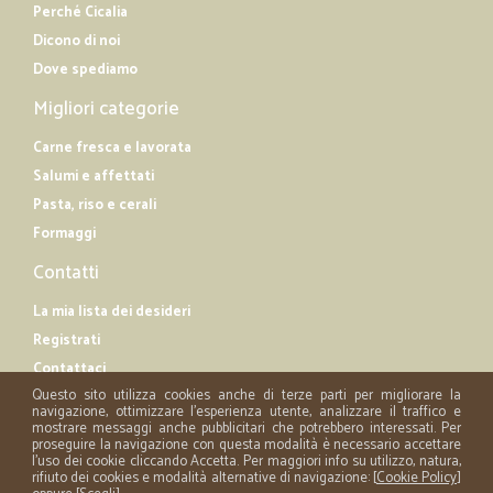
Perché Cicalia
Dicono di noi
Dove spediamo
Migliori categorie
Carne fresca e lavorata
Salumi e affettati
Pasta, riso e cerali
Formaggi
Contatti
La mia lista dei desideri
Registrati
Contattaci
Questo sito utilizza cookies anche di terze parti per migliorare la
navigazione, ottimizzare l'esperienza utente, analizzare il traffico e
mostrare messaggi anche pubblicitari che potrebbero interessati. Per
proseguire la navigazione con questa modalità è necessario accettare
l'uso dei cookie cliccando Accetta. Per maggiori info su utilizzo, natura,
rifiuto dei cookies e modalità alternative di navigazione: [
Cookie Policy
]