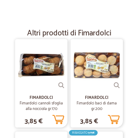
—
Vittoria G.
18/09/2022
Molto soddisfatta ottimo rapporto…
Molto soddisfatta ottimo rapporto qualità prezzo
Altri prodotti di Fimardolci
—
Studio P.
08/12/2021
Assolutamente perfetto!
Fin ora ho effettuato un ordine per l'ufficio e uno per la casa. Tutto
assolutamente impeccabile. Preparazione dell'ordine perfetta e
spedizione velocissima. L'unico sito online che spedisce ogni genere
di prodotto anche nelle mie zone (difficili da raggiungere).
Aggiungerei una stella in più, se si potesse. Consigliatissimo!
FIMARDOLCI
FIMARDOLCI
Fimardolci cannoli sfoglia
Fimardolci baci di dama
—
Dario S.
alla nocciola gr.170
gr.200
07/04/2020
Ottimo servizio
3,85 €
3,85 €
Ottimo servizio
RIBASSATO
3,75€