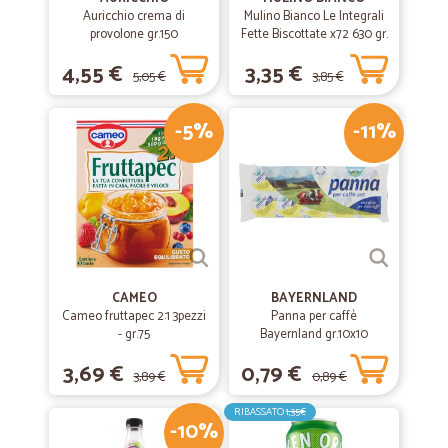
Auricchio crema di
Mulino Bianco Le Integrali
provolone gr.150
Fette Biscottate x72 630 gr.
4,55 €
3,35 €
5,05 €
3,85 €
-5%
-11%
CAMEO
BAYERNLAND
Cameo fruttapec 2:1 3pezzi
Panna per caffè
- gr.75
Bayernland gr.10x10
3,69 €
0,79 €
3,89 €
0,89 €
RIBASSATO
1,35€
-10%