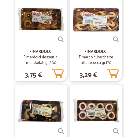
—
Marco C.
04/03/2020
Perfetti!!!
Perfetti!!!
—
Stefano B.
27/11/2019
FIMARDOLCI
FIMARDOLCI
Il catalogo è ampio
Fimardolci dessert di
Fimardolci barchette
mandorlati gr.200
all'albicocca gr.170
Il catalogo è ampio, i prezzi sono competitivi, le consegne molto
rapide.
3,75 €
3,29 €
—
Katia B.
11/11/2019
Il giorno successivo all'ordine il…
Il giorno successivo all'ordine il pacco è arrivato. Lo consiglio. Bravi
complimenti
—
Elvira C.
22/09/2019