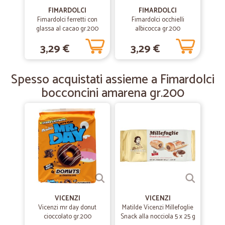
Facendo sempre acquisti da cicalia e…
FIMARDOLCI
FIMARDOLCI
Fimardolci ferretti con
Fimardolci occhielli
Facendo sempre acquisti da cicalia e sempre qualcosa di
glassa al cacao gr.200
albicocca gr.200
sorprendente
3,29 €
3,29 €
—
Ilaria G.
25/07/2019
Spesso acquistati assieme a Fimardolci
Ottimi acquisti
bocconcini amarena gr.200
Tutti i prodotti sono di ottima qualità. Solitamente acquisto detersivi
e prodotti per la casa che non trovo nel supermercato vicino a casa
mia. Consiglio gli acquisti su Cicalia.
VICENZI
VICENZI
Vicenzi mr day donut
Matilde Vicenzi Millefoglie
cioccolato gr.200
Snack alla nocciola 5 x 25 g