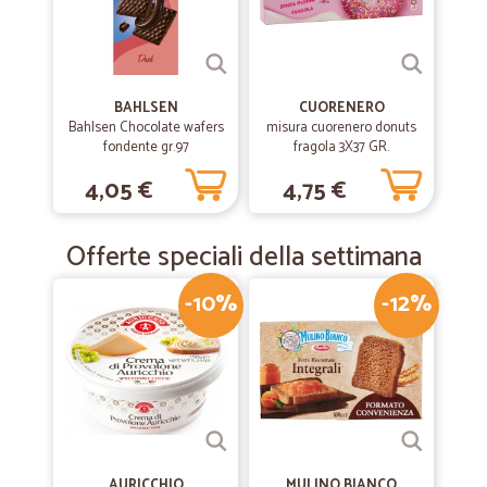
BAHLSEN
CUORENERO
Bahlsen Chocolate wafers
misura cuorenero donuts
fondente gr.97
fragola 3X37 GR.
4,05 €
4,75 €
Offerte speciali della settimana
-10%
-12%
AURICCHIO
MULINO BIANCO