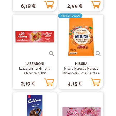
6,19 €
2,55 €
RIBASSATO
4,39€
LAZZARONI
MISURA
Lazzaroni fior di frutta
Misura Fibrextra Morbido
albicocca gr.100
Ripieno di Zucca, Carota e
Arancia 260 gr.
2,19 €
4,15 €