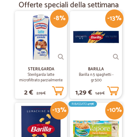
Offerte speciali della settimana
-8%
-13%
STERILGARDA
BARILLA
Sterilgarda latte
Barilla n.5 spaghetti -
microfiltrato parzialmente
gr.500
scremato lt.1
2 €
1,29 €
2,19 €
1,49 €
RIBASSATO
4,15€
-13%
-10%