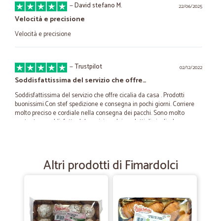
—
David stefano M.
22/06/2025
Velocità e precisione
Velocità e precisione
—
Trustpilot
02/12/2022
Soddisfattissima del servizio che offre…
Soddisfattissima del servizio che offre cicalia da casa . Prodotti
buonissimi.Con stef spedizione e consegna in pochi giorni. Corriere
molto preciso e cordiale nella consegna dei pacchi. Sono molto
contenta e soddisfatta del servizio e dei prodotti di cicalia. Lo
consiglio
Altri prodotti di Fimardolci
—
Trustpilot
02/04/2022
Darei 10 stelle al servizio di Cicalia.
Darei 10 stelle al servizio di Cicalia. Servizio impeccabile. Causa
improvviso problema di salute non potevo andare a fare la spesa e
abito da solo, ho fatto una marea di telefonate a tutti i supermercati
locali con marchi blasonati, chiedendo se facevano servizio a