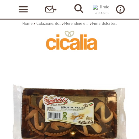
Home
Colazione, dolciumi e snack
Merendine e torte confezionate
Fimardolci barchette alla nocciola gr.170