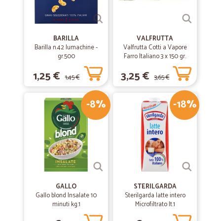
BARILLA
VALFRUTTA
Barilla n.42 lumachine -
Valfrutta Cotti a Vapore
gr.500
Farro Italiano 3 x 150 gr.
1,25 €
3,25 €
1,45 €
3,65 €
-8%
-18%
GALLO
STERILGARDA
Gallo blond Insalate 10
Sterilgarda latte intero
minuti kg.1
Microfiltrato lt.1