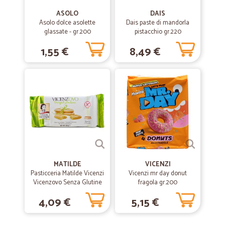
ASOLO
DAIS
Asolo dolce asolette
Dais paste di mandorla
glassate - gr.200
pistacchio gr.220
1,55 €
8,49 €
MATILDE
VICENZI
Pasticceria Matilde Vicenzi
Vicenzi mr day donut
Vicenzovo Senza Glutine
fragola gr.200
125 gr.
4,09 €
5,15 €