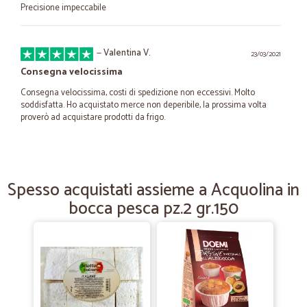
Precisione impeccabile
—
Valentina V.
23/03/2021
Consegna velocissima
Consegna velocissima, costi di spedizione non eccessivi. Molto
soddisfatta. Ho acquistato merce non deperibile, la prossima volta
proverò ad acquistare prodotti da frigo.
—
Gianfabio V.
05/11/2020
tutto ottimo!
Spesso acquistati assieme a Acquolina in
bocca pesca pz.2 gr.150
- consegna puntuale. - ottimi imballi. - Servizio eccellente. Grazie
—
Enrico M.
04/10/2020
ottimo servizio,alcuni prodotti sono un…
ottimo servizio,alcuni prodotti sono un pò più costosi rispetto ai
supermercati.