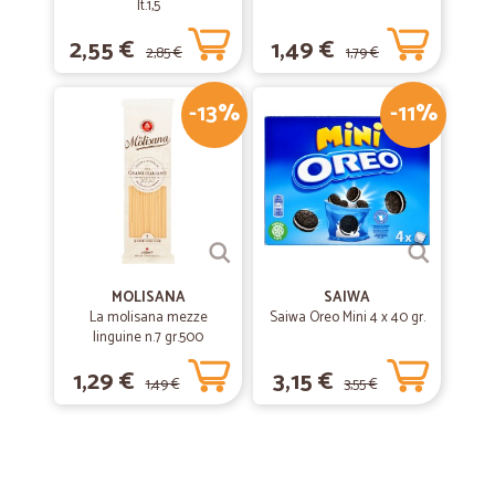
lt.1,5
2,55 €
1,49 €
2,85 €
1,79 €
-13%
-11%
MOLISANA
SAIWA
La molisana mezze
Saiwa Oreo Mini 4 x 40 gr.
linguine n.7 gr.500
1,29 €
3,15 €
1,49 €
3,55 €