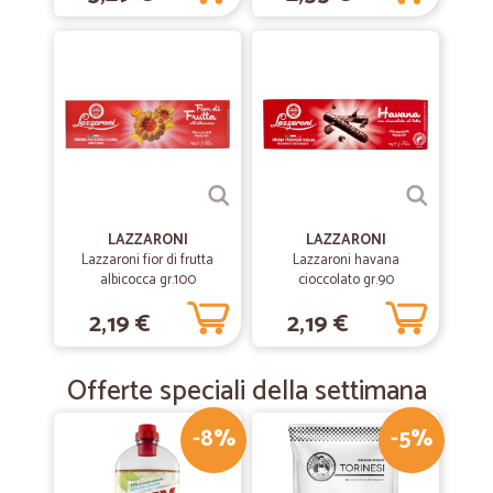
Molto comodo
Molto comodo, peccato per i prezzi un po' alti.
—
Giorgia N.
26/10/2019
Spesa fantastica!
Purtroppo alcuni prodotti come la pasta voiello e lo shampoo
head&shoulders non sono presenti, ma a parte questo spesa
fantastica! Trovi davvero di tutto e la consegna è rapida. Davvero
soddisfatta!
LAZZARONI
LAZZARONI
Lazzaroni fior di frutta
Lazzaroni havana
albicocca gr.100
cioccolato gr.90
—
Davide G.
26/06/2019
2,19 €
2,19 €
Velocità,rapidità,tutto perfetto!
Velocità,rapidità,tutto perfetto!
Offerte speciali della settimana
-8%
-5%