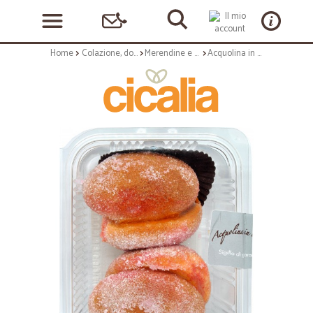
Home
Colazione, dolciumi e snack
Merendine e torte confezionate
Acquolina in bocca pesca pz.2 gr.150