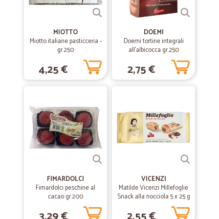
—
Pina teresa L.
01/08/2020
MIOTTO
DOEMI
Servizio ineccepibile
Miotto italiane pasticceria -
Doemi tortine integrali
gr.250
all'albicocca gr.250
Servizio ineccepibile. Unica pecca: alcuni colli pesantissimi.
4,25 €
2,75 €
—
Stefano F.
10/06/2020
Perfetto!
Comodo e puntuale
—
Egle D.
03/06/2020
Consegna super veloce!!!!.
Consegna super veloce!!!!.
FIMARDOLCI
VICENZI
Fimardolci peschine al
Matilde Vicenzi Millefoglie
cacao gr.200
Snack alla nocciola 5 x 25 g
—
Ilaria F.
28/04/2020
3,29 €
2,55 €