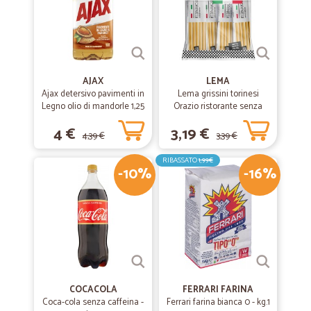
AJAX
LEMA
Ajax detersivo pavimenti in
Lema grissini torinesi
Legno olio di mandorle 1,25
Orazio ristorante senza
L
olio di palma x30 gr.450
4 €
3,19 €
4,39 €
3,39 €
RIBASSATO
1,99€
-10%
-16%
COCACOLA
FERRARI FARINA
Coca-cola senza caffeina -
Ferrari farina bianca 0 - kg.1