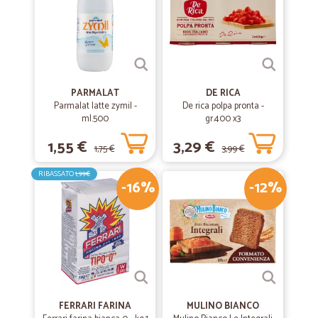
PARMALAT
DE RICA
Parmalat latte zymil -
De rica polpa pronta -
ml.500
gr.400 x3
1,55 €
3,29 €
1,75 €
3,99 €
RIBASSATO
1,99€
-16%
-12%
FERRARI FARINA
MULINO BIANCO