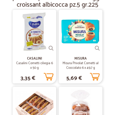
croissant albicocca pz.5 gr.225
—
Fabio B.
10/04/2022
Sono soddisfatto
Sono soddisfatto
—
Serena T.
22/02/2022
OTTIMO SERVIZIO
CASALINI
MISURA
OTTIMO SERVIZIO
Casalini Cornetti ciliegia 6
Misura Privolat Cornetti al
x 50 g
Cioccolato 6 x 49,7 g
3,35 €
5,69 €
—
Alberto B.
30/08/2021
Affidabili e puntuali
Ottimo - molto soddisfatto. Ho piu volte fatto acquisti con Cicalia e il
servizio è stato eccellente. Affidabili e puntuali. Mai avuto il minimo
problema. Grazie!