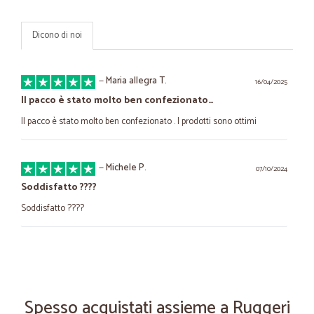
Dicono di noi
—
Maria allegra T.
16/04/2025
Il pacco è stato molto ben confezionato…
Il pacco è stato molto ben confezionato . I prodotti sono ottimi
—
Michele P.
07/10/2024
Soddisfatto ????
Soddisfatto ????
—
Adriano R.
18/10/2023
Ottima esperienza
Ottima esperienza, puntuali, competenti e veloci. Miglior prezzo
Spesso acquistati assieme a Ruggeri
trovato online