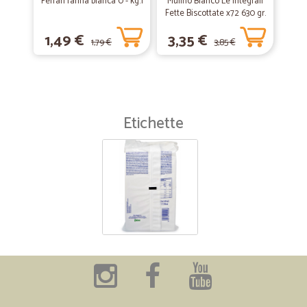
Ferrari farina bianca 0 - kg.1
Mulino Bianco Le Integrali
Fette Biscottate x72 630 gr.
1,49 €
3,35 €
1,79 €
3,85 €
Etichette