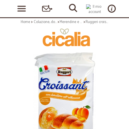
Home
Colazione, dolciumi e snack
Merendine e torte confezionate
Ruggeri croissant albicocca pz.5 gr.225