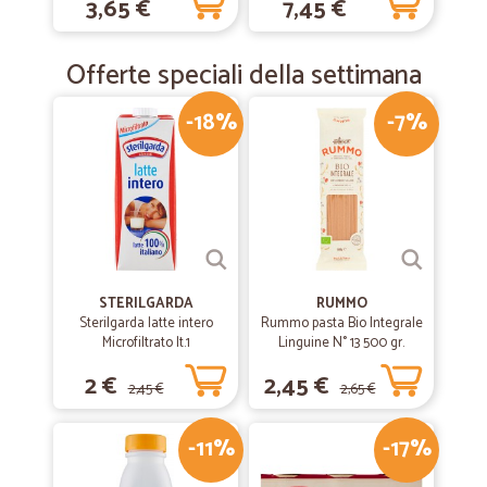
prodotti
3,65 €
7,45 €
Offerte speciali della settimana
—
Deborah F.
31/01/2019
Spedizione velocissima ..soddisfatta !!
-18%
-7%
Spedizione velocissima ..soddisfatta !!
STERILGARDA
RUMMO
Sterilgarda latte intero
Rummo pasta Bio Integrale
Microfiltrato lt.1
Linguine N° 13 500 gr.
2 €
2,45 €
2,45 €
2,65 €
-11%
-17%