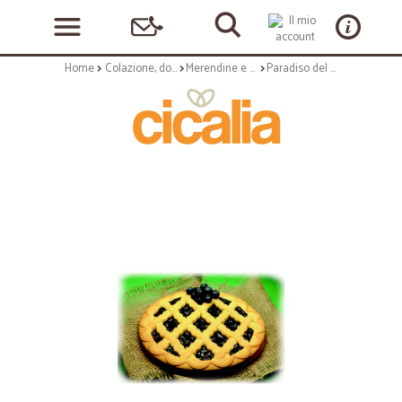
Home
Colazione, dolciumi e snack
Merendine e torte confezionate
Paradiso del dolce crostata mirtillo - gr.450