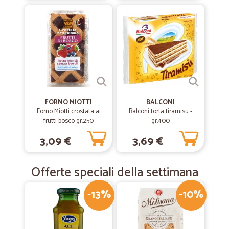
Consegna puntuale.
—
Emanuele B.
21/11/2019
Tutto perfetto
Tutto perfetto
FORNO MIOTTI
BALCONI
—
Angela P.
01/03/2019
Forno Miotti crostata ai
Balconi torta tiramisu -
Puntuali e professionali
frutti bosco gr.250
gr.400
Puntuali e professionali
3,09 €
3,69 €
Offerte speciali della settimana
-13%
-10%