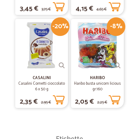
3,45 €
4,15 €
3,75 €
4,65 €
-20%
-8%
CASALINI
HARIBO
Casalini Cornetti cioccolato
Haribo busta unicorn licious
6 x 50 g
gr.160
2,35 €
2,05 €
2,95 €
2,25 €