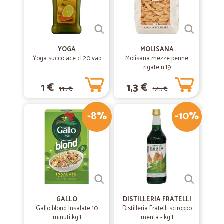
YOGA
MOLISANA
Yoga succo ace cl.20 vap
Molisana mezze penne
rigate n.19
1 €
1,3 €
1,15 €
1,45 €
-8%
-10%
GALLO
DISTILLERIA FRATELLI
Gallo blond Insalate 10
Distilleria Fratelli sciroppo
minuti kg.1
menta - kg.1