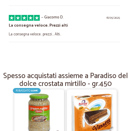
—
Giacomo D.
18/05/2025
La consegna veloce. Prezzi alti
La consegna veloce.. prezzi... Alti..
—
Vincenzo R.
09/11/2021
ben fornito .
ben fornito .. da quando scoperto cicalia faccio la spesa da loro
Spesso acquistati assieme a Paradiso del
sempre .... provato comprare prodotti macelleria non fidandomimolto
dolce crostata mirtillo - gr.450
ma alla fine devo dire ottima..
RIBASSATO
2,29€
—
Gisella M.
21/01/2021
Turto perfetto
Tutto perfetto