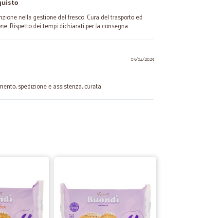
quisto
nzione nella gestione del fresco. Cura del trasporto ed
ne. Rispetto dei tempi dichiarati per la consegna.
05/04/2023
amento, spedizione e assistenza, curata
S.
27/05/2022
validi a…
 a buon prezzo
C.
26/05/2021