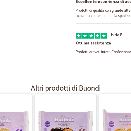
Eccellente esperienza di ac
Prodotti di qualità con grande atte
accurata confezione della spedizio
—
Iside B.
Ottima assistenza
Prodotti arrivati intatti Confezion
—
Mariagrazia 
ottimo servizio con prodotti 
Altri prodotti di Buondi
ottimo servizio con prodotti validi
—
Alessandro 
Servizio perfetto
Servizio perfetto, prezzi competitivi