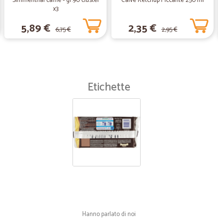
Simmenthal carne - gr.90 cluster
Calvè Ketchup Piccante 250 ml
x3
5,89 €
2,35 €
6,75 €
2,95 €
Etichette
Hanno parlato di noi