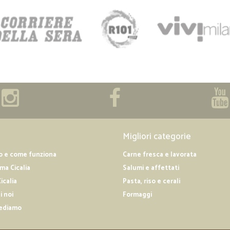
Migliori categorie
o e come funziona
Carne fresca e lavorata
a Cicalia
Salumi e affettati
icalia
Pasta, riso e cerali
i noi
Formaggi
ediamo