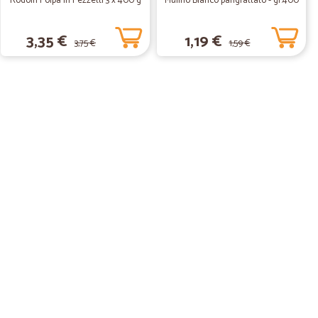
Rodolfi Polpa in Pezzetti 3 x 400 g
Mulino Bianco pangrattato - gr.400
3,35 €
1,19 €
3,75 €
1,59 €