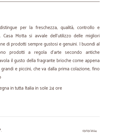
stingue per la freschezza, qualità, controllo e
. Casa Motta si avvale dell'utilizzo delle migliori
ne di prodotti sempre gustosi e genuini. I buondi al
ono prodotti a regola d'arte secondo antiche
 tavola il gusto della fragrante brioche come appena
grandi e piccini, che va dalla prima colazione, fino
o
egna in tutta Italia in sole 24 ore
.
03/03/2024