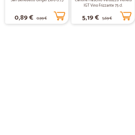
San Benedetto Ginger Zero cl.75
Cantine Maschio Verduzzo Veneto
IGT Vino Frizzante 75 cl.
0,89 €
5,19 €
0,99 €
5,69 €