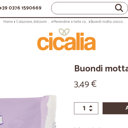
+39 0376 1590669
Home
Colazione, dolciumi e snack
Merendine e torte confezionate
Buondi motta cioccolato - gr.258 x6
Buondi motta 
3,49 €