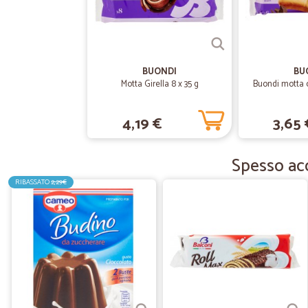
BUONDI
BU
Motta Girella 8 x 35 g
Buondi motta c
4,19 €
3,65 
Spesso acq
RIBASSATO
2,29€