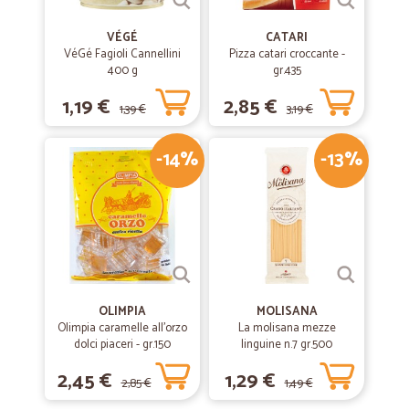
VÉGÉ
CATARI
VéGé Fagioli Cannellini
Pizza catari croccante -
400 g
gr.435
1,19 €
2,85 €
1,39 €
3,19 €
-14%
-13%
OLIMPIA
MOLISANA
Olimpia caramelle all'orzo
La molisana mezze
dolci piaceri - gr.150
linguine n.7 gr.500
2,45 €
1,29 €
2,85 €
1,49 €