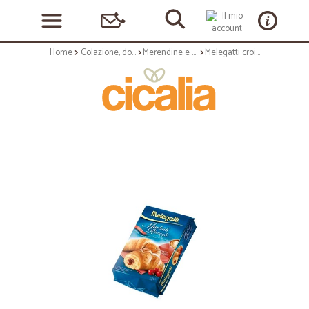
Home
Colazione, dolciumi e snack
Merendine e torte confezionate
Melegatti croissant ciliegia x6