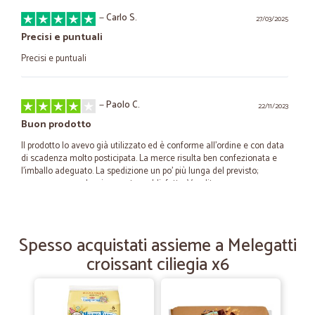
—
Carlo S.
27/03/2025
Precisi e puntuali
Precisi e puntuali
—
Paolo C.
22/11/2023
Buon prodotto
Il prodotto lo avevo già utilizzato ed è conforme all'ordine e con data
di scadenza molto posticipata. La merce risulta ben confezionata e
l'imballo adeguato. La spedizione un po' più lunga del previsto;
comunque complessivamente soddisfatto. Venditore promosso.
—
Lillo C.
14/11/2022
Spesso acquistati assieme a Melegatti
PASTA DIVELLA
croissant ciliegia x6
Il materiale che è diventato totalmente irreperibile nella citta di
Torino è arrivato quando previsto perfettamente imballato e di ottima
qualità