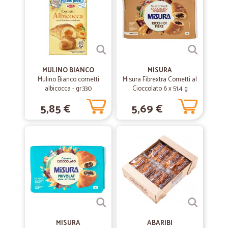
—
Maria concetta D.
21/01/2021
Esperienza positiva.
Sito semplice. Assistenza telefonica se necessario. Celerità nella
spedizione (merce ricevuta il giorno successivo all'ordine) Consiglio
+++++
MULINO BIANCO
MISURA
Mulino Bianco cornetti
Misura Fibrextra Cornetti al
albicocca - gr.330
Cioccolato 6 x 51,4 g
—
Raimondo P.
08/07/2020
5,85 €
5,69 €
Buona
Buona molto buona
—
Argia P.
30/03/2020
Ottimo servizio
Ottimo servizio
MISURA
ABARIBI
—
Tommaso G.