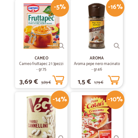
-5%
-16%
CAMEO
AROMA
Cameo fruttapec 2:1 3pezzi
Aroma pepe nero macinato
- gr.75
- gr.46
3,69 €
1,5 €
3,89 €
1,79 €
-14%
-10%