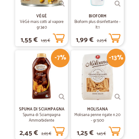
VÉGÉ
BIOFORM
VèGè mais cotti al vapore
Bioform plus disinfettante -
gr.340
lt.1
1,55 €
1,99 €
1,95 €
2,25 €
-7%
-13%
SPUMA DI SCIAMPAGNA
MOLISANA
Spuma di Sciampagna
Molisana penne rigate n.20
Ammorbidente
- gr.500
Concentrato Carezza
2,45 €
1,25 €
d'Argan 600 ml
2,65 €
1,45 €