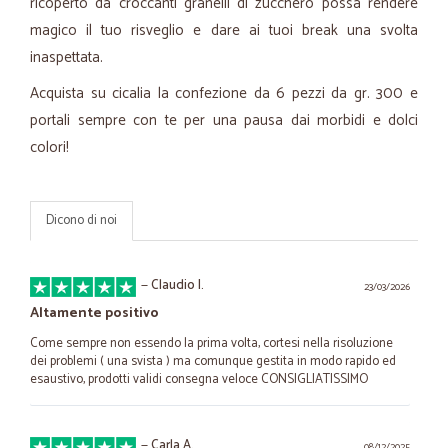
ricoperto da croccanti granelli di zucchero possa rendere
magico il tuo risveglio e dare ai tuoi break una svolta
inaspettata.
Acquista su cicalia la confezione da 6 pezzi da gr. 300 e
portali sempre con te per una pausa dai morbidi e dolci
colori!
Dicono di noi
—
Claudio I.
23/03/2026
Altamente positivo
Come sempre non essendo la prima volta, cortesi nella risoluzione
dei problemi ( una svista ) ma comunque gestita in modo rapido ed
esaustivo, prodotti validi consegna veloce CONSIGLIATISSIMO
—
Carla A.
08/12/2025