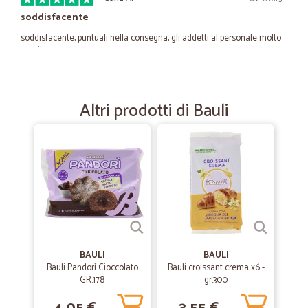
soddisfacente
soddisfacente, puntuali nella consegna, gli addetti al personale molto
gentili e preparati
—
Sergio P.
25/05/2025
Altri prodotti di Bauli
Ottimi prodotti arrivati in tempi…
Ottimi prodotti arrivati in tempi velocissimi. Unico consiglio cercare di
abbassare le spese di spedizione
—
Giorgio T.
11/04/2023
eccellente
puntualità, ottimo prodotto. ottimo servizio
BAULI
BAULI
Bauli Pandorì Cioccolato
Bauli croissant crema x6 -
—
Davide P.
GR.178
gr.300
24/04/2022
tutto per la casa