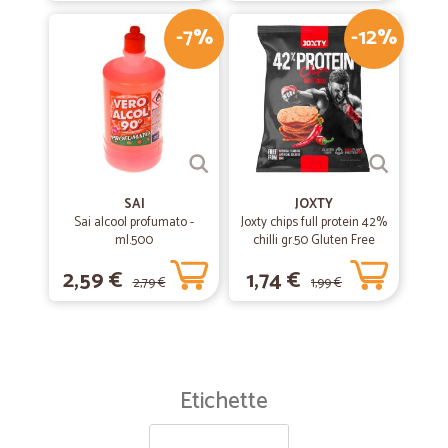
-7%
-12%
SAI
JOXTY
Sai alcool profumato -
Joxty chips full protein 42%
ml.500
chilli gr.50 Gluten Free
2,59 €
1,74 €
2,79 €
1,99 €
Etichette