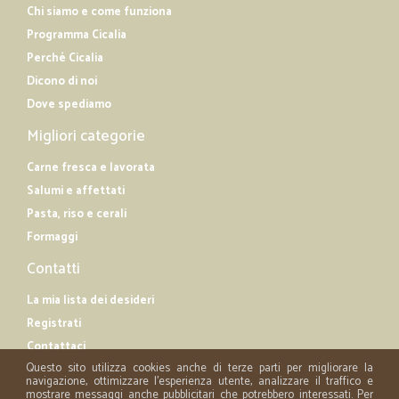
Chi siamo e come funziona
Programma Cicalia
Perché Cicalia
Dicono di noi
Dove spediamo
Migliori categorie
Carne fresca e lavorata
Salumi e affettati
Pasta, riso e cerali
Formaggi
Contatti
La mia lista dei desideri
Registrati
Contattaci
Questo sito utilizza cookies anche di terze parti per migliorare la
navigazione, ottimizzare l'esperienza utente, analizzare il traffico e
mostrare messaggi anche pubblicitari che potrebbero interessati. Per