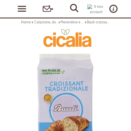
Home
Colazione, dolciumi e snack
Merendine e torte confezionate
Bauli croissant classico pz.6 - gr.300