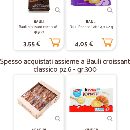
—
Scalia F.
26/07/2019
perfetto
BAULI
BAULI
Bauli croissant cacao x6 -
Bauli Pandorì Latte 4 x 42 g
perfetto bravi
gr.300
3,55 €
4,05 €
—
.
04/12/2018
servizio e prodotti eccellenti!!!
Spesso acquistati assieme a Bauli croissant
servizio e prodotti eccellenti!!!! Complimenti!!!
classico pz.6 - gr.300