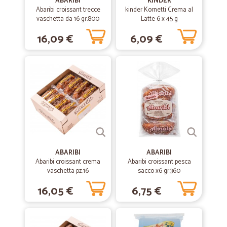
ABARIBI
KINDER
Abaribi croissant trecce
kinder Kornetti Crema al
vaschetta da 16 gr.800
Latte 6 x 45 g
16,09 €
6,09 €
ABARIBI
ABARIBI
Abaribi croissant crema
Abaribi croissant pesca
vaschetta pz.16
sacco x6 gr.360
16,05 €
6,75 €