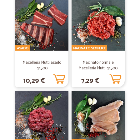
—
Claudio F.
27/01/2021
Veloci
Veloci e precisi
ASADO
MACINATO SEMPLICE
—
Trustpilot
13/08/2020
Servizio eccellente
Macelleria Mutti asado
Macinato normale
gr.500
Macelleria Mutti gr.500
Servizio eccellente, raccomando questa compagnia e continuero` ad
usarla in futuro.
10,29 €
7,29 €
—
Umberto P.
22/04/2020
Servizio buono ed efficiente
Servizio buono ed efficiente. Ho ricevuto quasi tutto (mancava solo
un pezzo sostituito da altro in omaggio). Consegna il giorno
successivo alla spesa