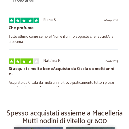
Dicono di noi
—
Elena S.
08/04/2026
Che profumo
Tutto ottimo come sempre!! Non è il primo acquisto che faccio! Alla
prossima
—
Natalina F.
18/09/2025
Si acquista molto beneAcquisto da Cicala da molti anni
e…
Acquisto da Cicala da molti anni e trovo praticamente tutto, i prezzi
sono buoni e la spedizione rapida
—
Massimo C.
22/04/2025
Spesso acquistati assieme a Macelleria
Ordine veloce e consegna rapida
Mutti nodini di vitello gr.600
Ordine veloce e consegna rapida. Consigliato