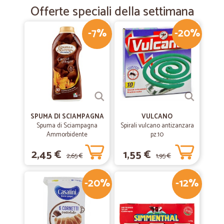
Offerte speciali della settimana
—
Stefano T.
-7%
-20%
04/06/2019
Tutto perfetto
Tutto perfetto ! Grazie
SPUMA DI SCIAMPAGNA
VULCANO
Spuma di Sciampagna
Spirali vulcano antizanzara
Ammorbidente
pz.10
Concentrato Carezza
2,45 €
1,55 €
d'Argan 600 ml
2,65 €
1,95 €
-20%
-12%