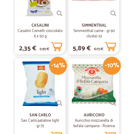
CASALINI
SIMMENTHAL
Casalini Cornetti cioccolato
Simmenthal carne - gr.90
6 x 50 g
cluster x3
2,35 €
5,89 €
2,95 €
6,75 €
-14%
-10%
SAN CARLO
AURICCHIO
San Carlo patatine light
Auricchio mozzarella di
gr.75
bufala campana - Riserva
esclusiva gr.125