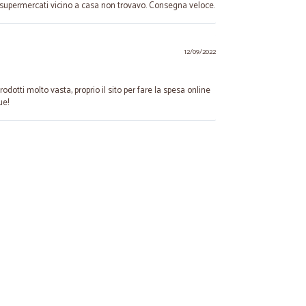
 supermercati vicino a casa non trovavo. Consegna veloce.
12/09/2022
dotti molto vasta, proprio il sito per fare la spesa online
ue!
28/02/2022
o di prodotti da poter scegliere , sito ben realizzato con
atto
17/08/2020
ella…
onsegna ottimo imballaggio