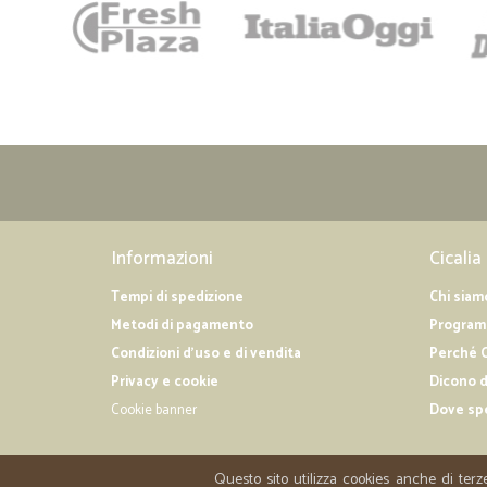
Informazioni
Cicalia
Tempi di spedizione
Chi siam
Metodi di pagamento
Programm
Condizioni d'uso e di vendita
Perché C
Privacy e cookie
Dicono d
Cookie banner
Dove sp
Questo sito utilizza cookies anche di terz