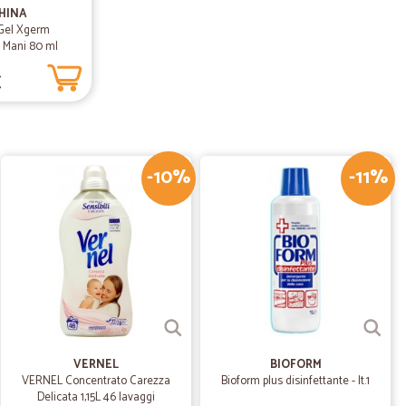
otto…
HINA
Gel Xgerm
enizzante lava mani
e Mani 80 ml
€
19/07/2019
consegna
-10%
-11%
01/03/2019
pesa online che consegni anche nella mia zona.
VERNEL
BIOFORM
VERNEL Concentrato Carezza
Bioform plus disinfettante - lt.1
Delicata 1,15L 46 lavaggi