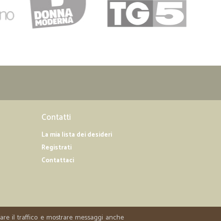
Contatti
La mia lista dei desideri
Registrati
Contattaci
zzare il traffico e mostrare messaggi anche