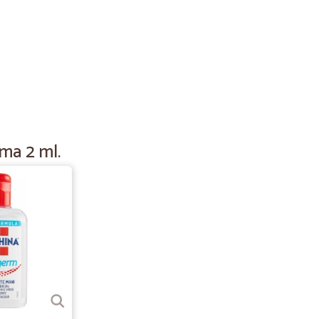
03/08/2020
CALIA; i prodotti mi sono arrivati integri dopo due giorni
egli stessi e sinceramente mi ritengo molto soddisfatto.
V.
09/06/2020
ema 2 ml.
29/03/2020
10/03/2020