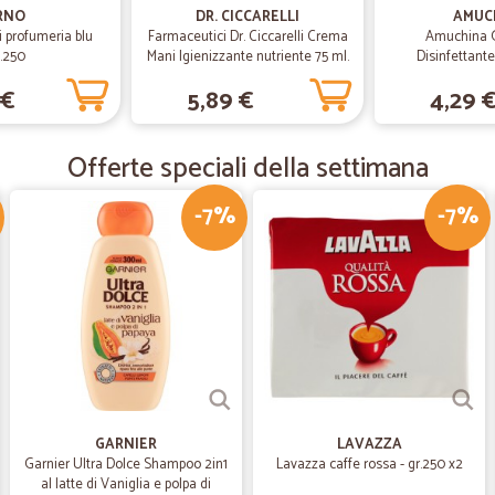
Consegna veloce buon prod
RNO
DR. CICCARELLI
AMUC
 profumeria blu
Farmaceutici Dr. Ciccarelli Crema
Amuchina 
Consegna veloce buon prodotto ig
.250
Mani Igienizzante nutriente 75 ml.
Disinfettant
 €
5,89 €
4,29 
—
Patrizia G.
buoni prodotti
Offerte speciali della settimana
buoni prodotti, ottimo servizio di 
-7%
-7%
—
Cristiana G.
RECENSIONE
Finalmente un servizio valido di s
GARNIER
LAVAZZA
Garnier Ultra Dolce Shampoo 2in1
Lavazza caffe rossa - gr.250 x2
al latte di Vaniglia e polpa di