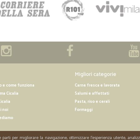
Migliori categorie
o e come funziona
Carne fresca e lavorata
a Cicalia
Salumi e affettati
icalia
Pasta, riso e cerali
i noi
Formaggi
ediamo
e parti per migliorare la navigazione, ottimizzare l'esperienza utente, anali