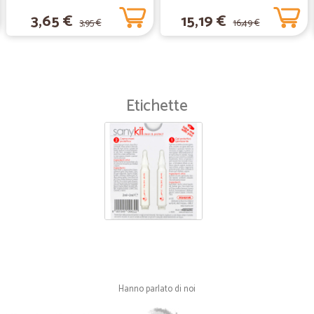
Papaya per capelli lunghi, 300 ml.
3,65 €
15,19 €
3,95 €
16,49 €
Etichette
Hanno parlato di noi