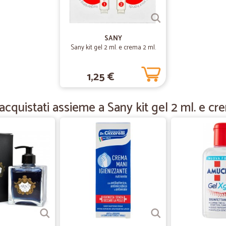
—
Marco R.
servizio e prodotti ok
SANY
E' la prima volta che acquisto da CI
Sany kit gel 2 ml. e crema 2 ml.
dall' ordine. Ho assaggiato parte d
1,25 €
—
Alessandra 
cquistati assieme a Sany kit gel 2 ml. e cr
Ottimo servizio
Ottimo servizio
—
Silvia F.
Servizio fantastico
Servizio fantastico
—
Mauro D.