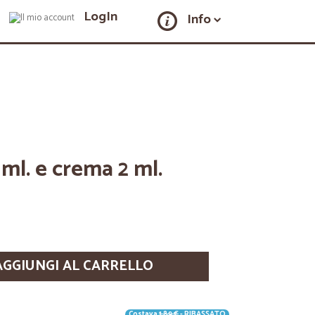
LogIn
Info
 ml. e crema 2 ml.
AGGIUNGI AL CARRELLO
Costava
1,89 €
- RIBASSATO