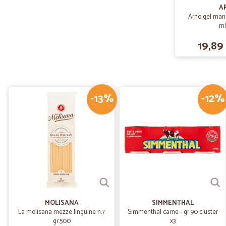
A
Arno gel mani
ml
19,89
-13%
-12%
MOLISANA
SIMMENTHAL
La molisana mezze linguine n.7
Simmenthal carne - gr.90 cluster
gr.500
x3