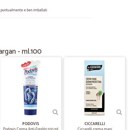
ti puntualmente e ben imballati.
20/01/2024
ima volta…
lta che compro e mi sono trovata benissimo comprerò di
argan - ml.100
19/12/2023
otto con data di scadenza troppo ravvicinata. Però
ti.
13/02/2021
PODOVIS
CICCARELLI
Podovis Crema Anti-Freddo 100 ml
Ciccarelli crema mani