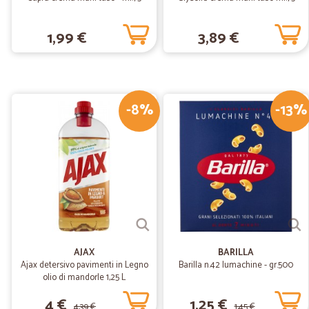
1,99 €
3,89 €
-8%
-13%
AJAX
BARILLA
Ajax detersivo pavimenti in Legno
Barilla n.42 lumachine - gr.500
olio di mandorle 1,25 L
4 €
1,25 €
4,39 €
1,45 €