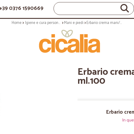
+39 0376 1590669
Home
Igiene e cura personale
Mani e piedi
Erbario crema mani/unghie argan - ml.100
Erbario crem
ml.100
Erbario cre
In que