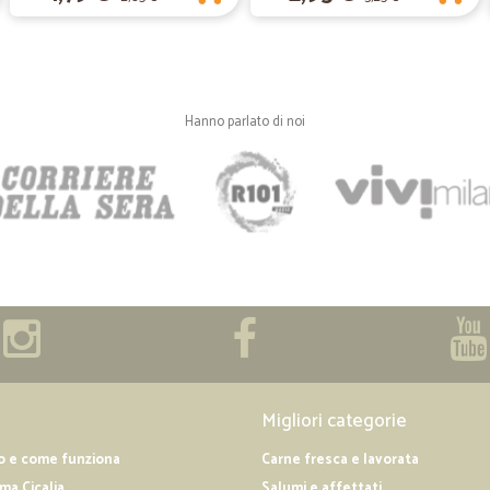
Oggi è stata la mia prima vo
Oggi è stata la mia prima volta che
pacco questa mattina. Prodotto fr
Hanno parlato di noi
—
.
Ottimo negozio
Ottimo negozio, spedizione veloce
comprare da loro
Migliori categorie
o e come funziona
Carne fresca e lavorata
a Cicalia
Salumi e affettati