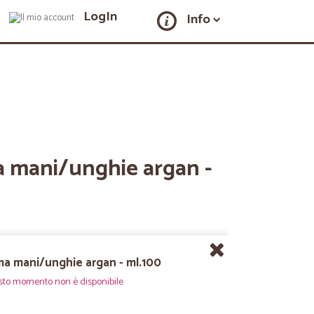
LogIn
Info
a mani/unghie argan -
ma mani/unghie argan - ml.100
sto momento non è disponibile