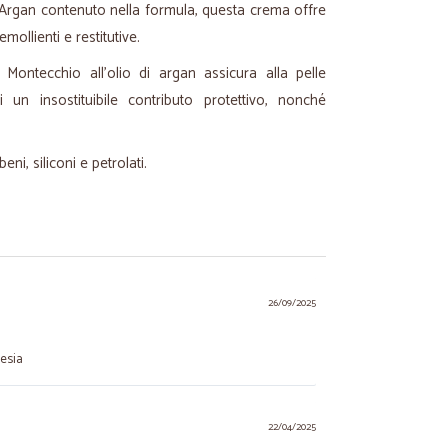
di Argan contenuto nella formula, questa crema offre
emollienti e restitutive.
ontecchio all'olio di argan assicura alla pelle
un insostituibile contributo protettivo, nonché
ni, siliconi e petrolati.
26/09/2025
tesia
22/04/2025