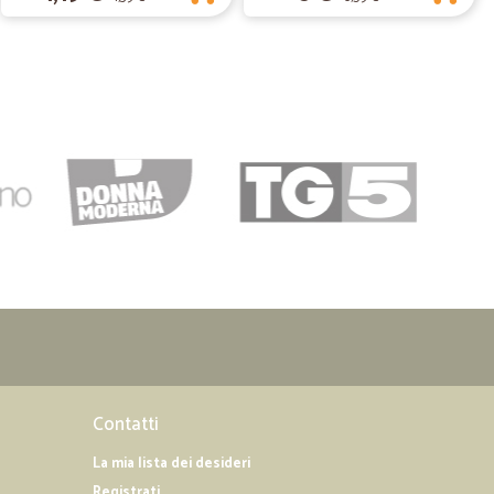
lta che ho…
 ho ordinato da voi. Che dire? Eccezionale!! Ricevuto il
eschissimo. Grazie ordinerò nuovamente da voi!
10/06/2019
 e imballaggio perfetto, sicuramente continuerò a
Contatti
La mia lista dei desideri
Registrati