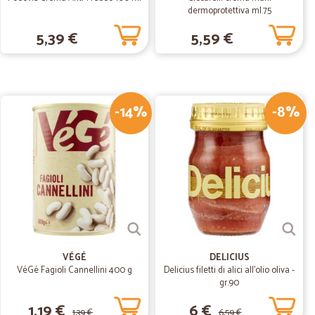
dermoprotettiva ml.75
5,39 €
5,59 €
05/10/2020
alità
-14%
-8%
02/06/2020
d ultrarapidi. Veramente bravi
02/04/2020
VÉGÉ
DELICIUS
mpi previsti.
VéGé Fagioli Cannellini 400 g
Delicius filetti di alici all'olio oliva -
gr.90
1,19 €
6 €
08/11/2019
1,39 €
6,59 €