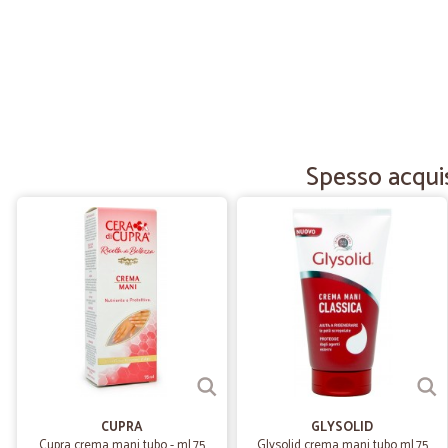
Spesso acquis
CUPRA
GLYSOLID
Cupra crema mani tubo - ml.75
Glysolid crema mani tubo ml.75