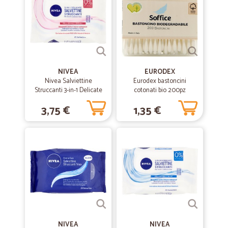
Ottimo e rapidissimo
NIVEA
EURODEX
Nivea Salviettine
Eurodex bastoncini
Struccanti 3-in-1 Delicate
cotonati bio 200pz
Pelli Secche e Sensibili
3,75 €
1,35 €
pz.25
NIVEA
NIVEA