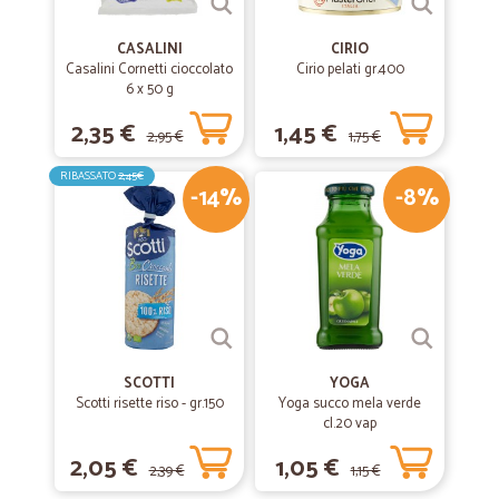
CASALINI
CIRIO
Casalini Cornetti cioccolato
Cirio pelati gr.400
6 x 50 g
2,35 €
1,45 €
2,95 €
1,75 €
RIBASSATO
2,45€
-14%
-8%
SCOTTI
YOGA
Scotti risette riso - gr.150
Yoga succo mela verde
cl.20 vap
2,05 €
1,05 €
2,39 €
1,15 €