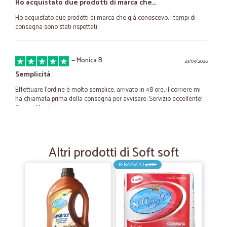
Ho acquistato due prodotti di marca che…
Ho acquistato due prodotti di marca che già conoscevo, i tempi di
consegna sono stati rispettati
—
Monica B.
23/03/2026
Semplicità
Effettuare l'ordine è molto semplice, arrivato in 48 ore, il corriere mi
ha chiamata prima della consegna per avvisare. Servizio eccellente!
Grazie. Monica
—
Antonella R.
28/09/2021
Altri prodotti di Soft soft
Ottima esperienza
RIBASSATO
4,69€
Celerità e cura nel pacco. Soddisfatta. Per il vino acquistato... Vi farò
sapere ;)
—
Viola C.
24/09/2020