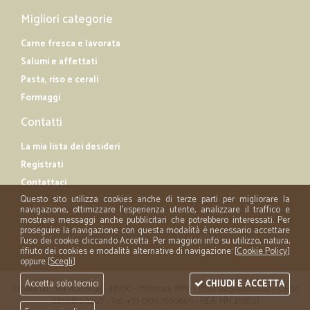
Migliori categorie
Carne fresca e lavorata
Salumi e affettati
Pasta, riso e cerali
Formaggi
Contatti
La mia lista dei desideri
Registrati
Contattaci
Questo sito utilizza cookies anche di terze parti per migliorare la
navigazione, ottimizzare l'esperienza utente, analizzare il traffico e
mostrare messaggi anche pubblicitari che potrebbero interessati. Per
proseguire la navigazione con questa modalità è necessario accettare
l'uso dei cookie cliccando Accetta. Per maggiori info su utilizzo, natura,
rifiuto dei cookies e modalità alternative di navigazione: [
Cookie Policy
]
oppure [
Scegli
]
Accetta solo tecnici
CHIUDI E ACCETTA
Cicalia srl - via Acerbi 35 - 46100 - Mantova (MN) - P.iva 02508120207 - C.Fisc
02508120207 - Tel. +39 0376 1590669 - REA: MN 258721