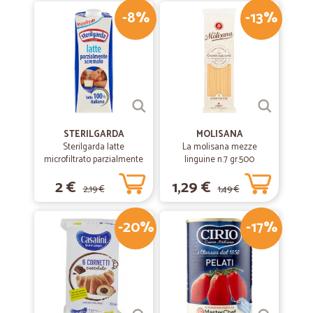
-8%
-13%
STERILGARDA
MOLISANA
Sterilgarda latte
La molisana mezze
microfiltrato parzialmente
linguine n.7 gr.500
scremato lt.1
2 €
1,29 €
2,19 €
1,49 €
-20%
-17%