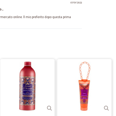
07/01/2023
o…
mercato online. Il mio preferito dopo questa prima
ciano S.
28/10/2020
10/04/2020
a è stato un…
 un po' difficoltoso inoltrare l'ordine, ma per il resto
 Ho ordinato alle 00:05 e nel pomeriggio mi è stata
08/02/2020