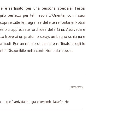
le e raffinato per una persona speciale, Tesori
galo perfetto per te! Tesori D’Oriente, con i suoi
coprire tutte le fragranze delle terre lontane. Potrai
nze più apprezzate: orchidea della Cina, Ayurveda e
tto troverai un profumo spray, un bagno schiuma e
madi. Per un regalo originale e raffinato scegli le
nte! Disponibile nella confezione da 3 pezzi.
23/09/2023
, la merce è arrivata integra e ben imballata.Grazie