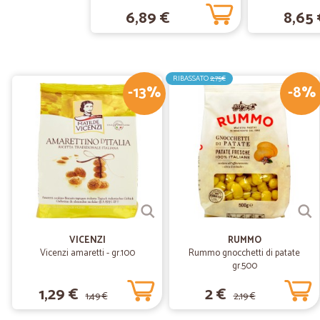
6,89 €
8,65 
RIBASSATO
2,75€
-13%
-8%
VICENZI
RUMMO
Vicenzi amaretti - gr.100
Rummo gnocchetti di patate
gr.500
1,29 €
2 €
1,49 €
2,19 €