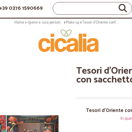
+39 0376 1590669
Home
Igiene e cura personale
Make up
Tesori d'Oriente confezione mista con sacchetto (pezzi 1)
Tesori d'Orie
con sacchetto
Tesori d'Oriente co
In que