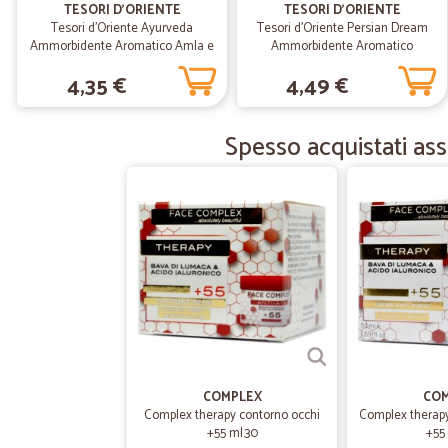
TESORI D'ORIENTE
TESORI D'ORIENTE
Tesori d'Oriente Ayurveda
Tesori d'Oriente Persian Dream
Ammorbidente Aromatico Amla e
Ammorbidente Aromatico
Patchouli 760 ml
Melograno e Tè Rosso 760 ml
4,35 €
4,49 €
Spesso acquistati ass
COMPLEX
COM
Complex therapy contorno occhi
Complex therap
+55 ml.30
+55