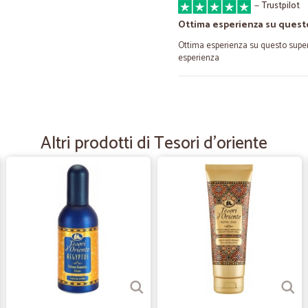
—
Trustpilot
Ottima esperienza su quest
Ottima esperienza su questo super
esperienza
—
Vincenzo lu
Buon servizio
Altri prodotti di Tesori d'oriente
Buon servizio
—
Alessia G.
Dato il periodo di emergenz
Dato il periodo di emergenza è stato
Cicalia fornisce e ottimo servizio.
consegnata la merce, perfetto!
—
Filomena R.