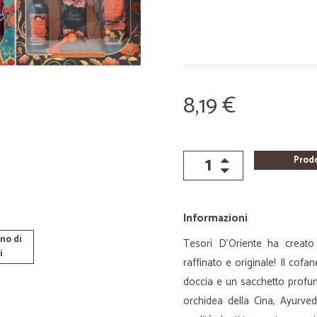
8,19 €
Prod
Informazioni
no di
Tesori D’Oriente ha creato
i
raffinato e originale! Il co
doccia e un sacchetto profum
orchidea della Cina, Ayurve