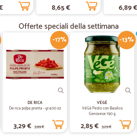
€
8,65 €
6,89 
—
Gabriele U.
Soddisfatto
Offerte speciali della settimana
Precisi, puntuali e convenienti alme
-17%
-13%
—
Luigi P.
veloci
veloci, puntuali ed economici.
DE RICA
VÉGÉ
De rica polpa pronta - gr.400 x3
VéGé Pesto con Basilico
Genovese 190 g
3,29 €
2,85 €
3,99 €
3,29 €