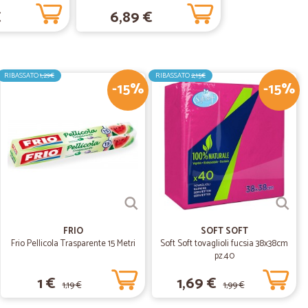
€
6,89 €
19/09/2019
no per il mio acquisito.
RIBASSATO
1,29€
RIBASSATO
2,15€
-15%
-15%
21/12/2018
FRIO
SOFT SOFT
Frio Pellicola Trasparente 15 Metri
Soft Soft tovaglioli fucsia 38x38cm
pz.40
1 €
1,69 €
1,19 €
1,99 €