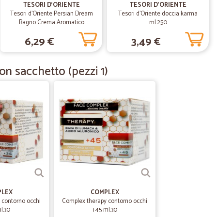
TESORI D'ORIENTE
TESORI D'ORIENTE
e…
Tesori d'Oriente Persian Dream
Tesori d'Oriente doccia karma
cabile
Bagno Crema Aromatico
ml.250
Melograno & Tè Rosso 500 ml
6,29 €
3,49 €
06/01/2020
on sacchetto (pezzi 1)
ai da mesi
11/12/2019
07/10/2019
 dalla…
PLEX
COMPLEX
 contorno occhi
Complex therapy contorno occhi
estione dell'ordine. Tutto perfetto Comprerò ancora.
l.30
+45 ml.30