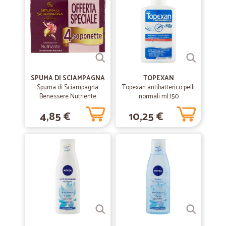
SPUMA DI SCIAMPAGNA
TOPEXAN
Spuma di Sciampagna
Topexan antibatterico pelli
Benessere Nutriente
normali ml.150
Sapone Profumato Olio di
4,85 €
10,25 €
Argan e Patchouli 4 x 90 gr.