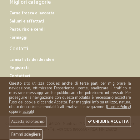
Migliori categorie
Carne fresca e lavorata
Salumi e affettati
Pasta, riso e cerali
Formaggi
Contatti
La mia lista dei desideri
Registrati
Contattaci
Questo sito utilizza cookies anche di terze parti per migliorare la
navigazione, ottimizzare l'esperienza utente, analizzare il traffico e
mostrare messaggi anche pubblicitari che potrebbero interessati. Per
proseguire la navigazione con questa modalità è necessario accettare
l'uso dei cookie cliccando Accetta. Per maggiori info su utilizzo, natura,
rifiuto dei cookies e modalità alternative di navigazione: [
Cookie Policy
]
oppure [
Scegli
]
Accetta solo tecnici
CHIUDI E ACCETTA
Cicalia srl - via Acerbi 35 - 46100 - Mantova (MN) - P.iva 02508120207 - C.Fisc
02508120207 - Tel. +39 0376 1590669 - REA: MN 258721
Fammi sciegliere