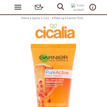
Home
Igiene e cura personale
Make up
Garnier PureActive Fruit Energy Gel esfoliante energizzante per pelli con imperfezioni 150 ml.