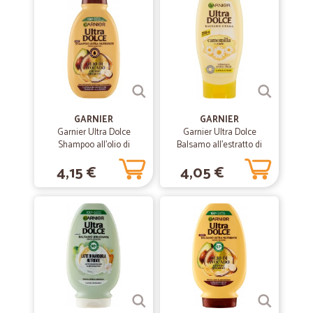
—
Marco P.
23/03/2021
Tutto perfetto e puntuale .perfetto…
Tutto perfetto e puntuale .perfetto anche il confezionamento ed
imballaggio
—
Alessandro V.
30/08/2020
GARNIER
GARNIER
Tutto ok!!!
Garnier Ultra Dolce
Garnier Ultra Dolce
Shampoo all'olio di
Balsamo all'estratto di
Tutto ok!!! Valutazione complessiva eccellente
Avocado e burro di Karité
Camomilla e Miele per
4,15 €
4,05 €
per capelli ricci o mossi,
capelli chiari, 250 ml.
250 ml
—
Orietta G.
30/07/2020
Spesa
Spesa recapitata in pochi giorni.
—
Chiara M.
26/06/2020
Tranne 1 prodotto arrivato danneggiato…