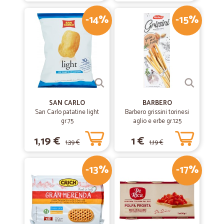
-14%
-15%
SAN CARLO
BARBERO
San Carlo patatine light
Barbero grissini torinesi
gr.75
aglio e erbe gr.125
1,19 €
1 €
1,39 €
1,19 €
-13%
-17%