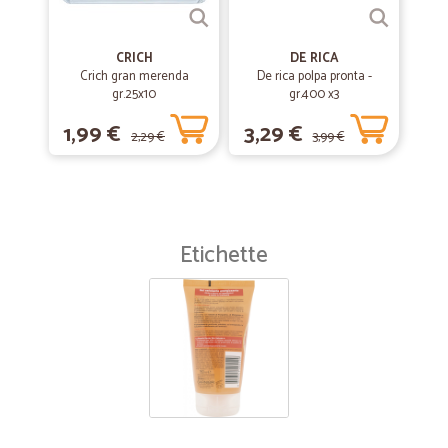
CRICH
DE RICA
Crich gran merenda
De rica polpa pronta -
gr.25x10
gr.400 x3
1,99 €
3,29 €
2,29 €
3,99 €
Etichette