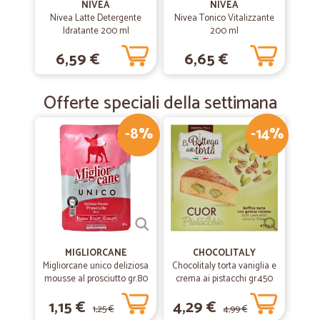
NIVEA
NIVEA
Nivea Latte Detergente
Nivea Tonico Vitalizzante
Idratante 200 ml
200 ml
6,59 €
6,65 €
Offerte speciali della settimana
-8%
-14%
MIGLIORCANE
CHOCOLITALY
Migliorcane unico deliziosa
Chocolitaly torta vaniglia e
mousse al prosciutto gr.80
crema ai pistacchi gr.450
1,15 €
4,29 €
1,25 €
4,99 €