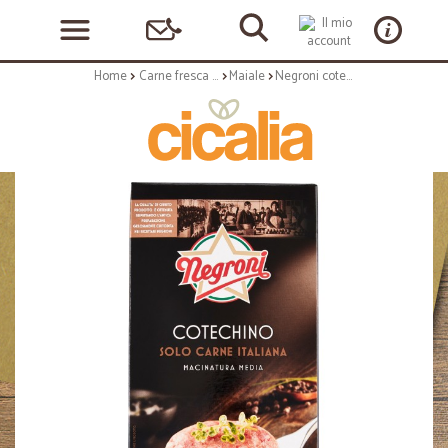
Home
Carne fresca e carne lavorata
Maiale
Negroni cotechino gr.500