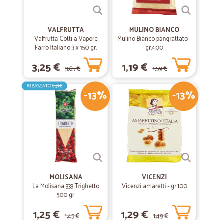
Ottimo servizio e prodotto! Velocissimi nella gestione dell’ordine!
VALFRUTTA
MULINO BIANCO
Valfrutta Cotti a Vapore
Mulino Bianco pangrattato -
Farro Italiano 3 x 150 gr.
gr.400
3,25 €
1,19 €
3,65 €
1,59 €
RIBASSATO
1,49€
-13%
-13%
MOLISANA
VICENZI
La Molisana 333 Trighetto
Vicenzi amaretti - gr.100
500 gr.
1,25 €
1,29 €
1,45 €
1,49 €