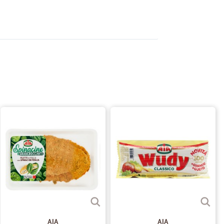
16/08/2023
14/05/2023
vizio…
fferto io questi ammorbidenti li adoro ma non li trovo
zie
13/05/2023
i
ed ottimi prodotti.
AIA
AIA