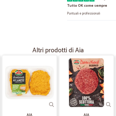
Tutto OK come sempre
Puntuali e professionali
—
Giovanni P.
Tutto perfetto negozio top
Tutto perfetto negozio top
Altri prodotti di Aia
—
Maria M.
Sono molto contenta del ser
Sono molto contenta del servizio o
molto spesso nei supermercati gra
—
.
Servizio e prodotti eccellent
Servizio eccellente (come sempre) 
AIA
AIA