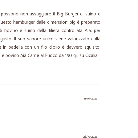
 possono non assaggiare il Big Burger di suino e
Questo hamburger dalle dimensioni big è preparato
i bovino e suino della filiera controllata Aia, per
gusto. Il suo sapore unico viene valorizzato dalla
e in padella con un filo d’olio è davvero squisito.
o e bovino Aia Carne al Fuoco da 150 gr. su Cicalia.
11/07/2025
28/10/2024