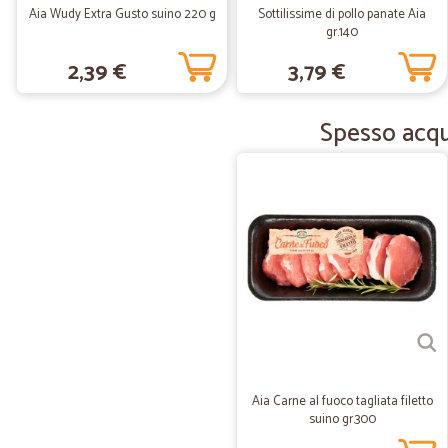
Aia Wudy Extra Gusto suino 220 g
Sottilissime di pollo panate Aia
gr.140
2,39 €
3,79 €
Spesso acqui
Aia Carne al fuoco tagliata filetto
suino gr.300