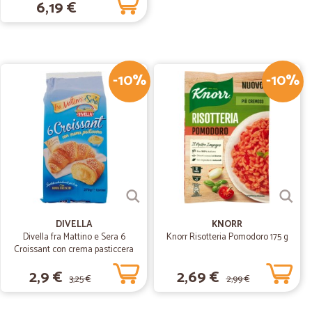
6,19 €
-10%
-10%
16/06/2019
o anche degli omaggi vicino al nostro ordine.
DIVELLA
KNORR
Divella fra Mattino e Sera 6
Knorr Risotteria Pomodoro 175 g
Croissant con crema pasticcera
270 gr.
2,9 €
2,69 €
3,25 €
2,99 €