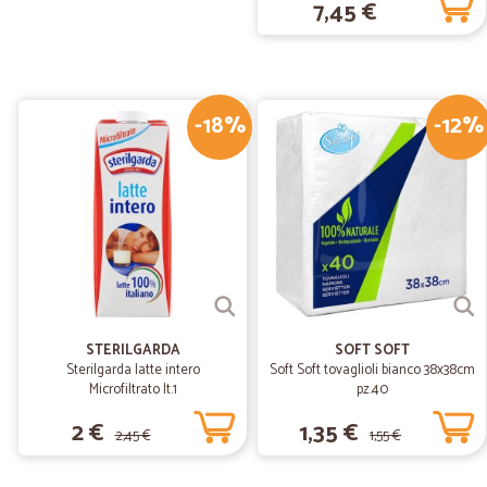
7,45 €
-18%
-12%
STERILGARDA
SOFT SOFT
Sterilgarda latte intero
Soft Soft tovaglioli bianco 38x38cm
Microfiltrato lt.1
pz.40
2 €
1,35 €
2,45 €
1,55 €