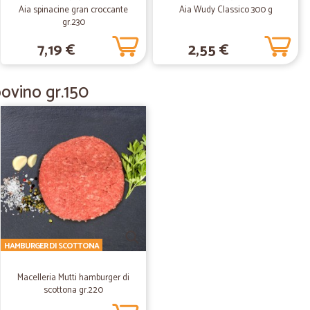
Aia spinacine gran croccante
Aia Wudy Classico 300 g
gr.230
08/09/2020
7,19 €
2,55 €
 sono sempre fresche e buone.
ovino gr.150
.
17/08/2020
to
06/03/2020
HAMBURGER DI SCOTTONA
 i termini previsti, ottima efficienza.
Macelleria Mutti hamburger di
scottona gr.220
29/07/2019