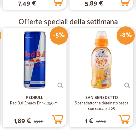
7,49 €
5,89 €
Puntuali e precisi.
Puntuali e precisi.
Offerte speciali della settimana
—
Chiara T.
-5%
-8%
Ottima esperienza
Consigliatissimo!! Ci hanno mandat
REDBULL
SAN BENEDETTO
Red Bull Energy Drink, 250 ml.
S.benedetto the deteinato pesca
con ciuccio cl.25
1,89 €
1 €
1,99 €
1,09 €