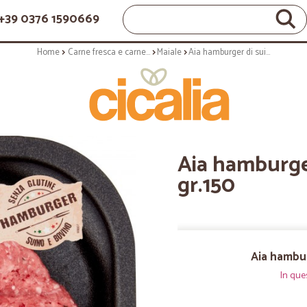
+39 0376 1590669
Home
Carne fresca e carne lavorata
Maiale
Aia hamburger di suino e bovino gr.150
Aia hamburge
gr.150
Aia hambur
In que