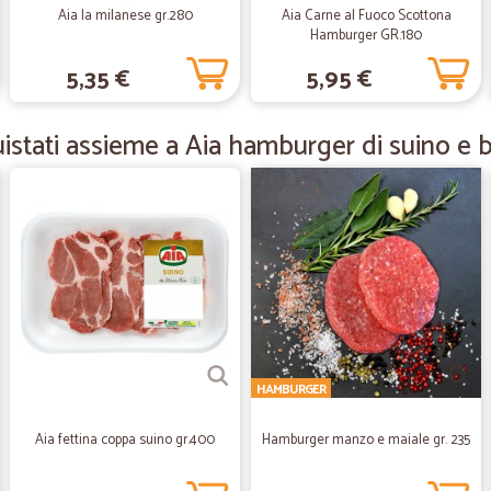
Aia la milanese gr.280
Aia Carne al Fuoco Scottona
Hamburger GR.180
—
Olha I.
5,35 €
5,95 €
Molto comodo
Molto comodo. Le cose che compro
stati assieme a Aia hamburger di suino e b
—
Giuseppe C
Sono soddisfatto e conten
Sono soddisfatto e contento
—
Sesto F.
Pacco integro
HAMBURGER
Pacco integro, arrivo del pacco entro
Aia fettina coppa suino gr.400
Hamburger manzo e maiale gr. 235
—
Denise C.