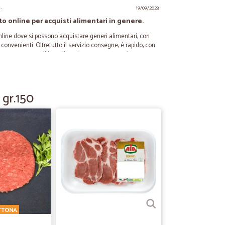
.
19/09/2023
to online per acquisti alimentari in genere.
online dove si possono acquistare generi alimentari, con
convenienti. Oltretutto il servizio consegne, è rapido, con
 merce e con utilizzo di corriere espresso preciso e
 dei biscotti Di un Azienda "Griffata" il prezzo nella
di sono entusiasta e credo ritornerò ad acquistare da
 gr.150
21/06/2023
 prodotti ottimi
anta disponibilità. Ottimi prodotti la consegna veloce .
.
22/06/2021
OTTONA
erfetto orario