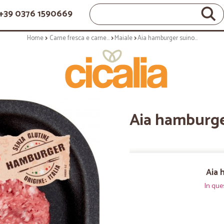
+39 0376 1590669
Home
Carne fresca e carne lavorata
Maiale
Aia hamburger suino gr.150
Aia hamburge
Aia 
In que