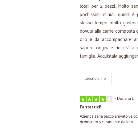
totali per 2 pezzi. Molto se
pochissimi minuti, quindi è
stesso tempo molto gustoso.
dovuta alla carne composta d
olio e da accompagnare an
sapore originale riuscirà a 
famiglia. Acquistala aggiungen
Dicono di noi
—
Doriana L.
Fantastici!
Azienda seria pacco arrivato veloce 
ricomprerò sicuramente da loro !