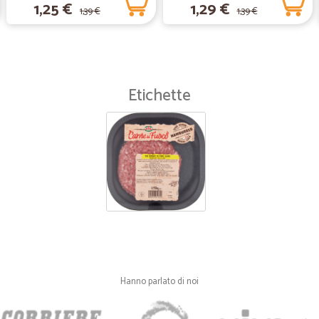
1,25 €
1,29 €
1,39 €
1,39 €
sono stata molto contenta del serv
—
Fabiana G.
Ottima azienda prodotto otti
Etichette
Ottima azienda prodotto ottimi arriv
una zona Montana e quindi ho pare
scoperto per caso questa ditta e ho
e i prodotti arrivano perfetti nonos
devo andargli incontro.
—
Maria F.
L'unica cosa negativa l'aver
L'unica cosa negativa l'aver messo 
scatola con delle lattine con il risch
Grazie
Hanno parlato di noi