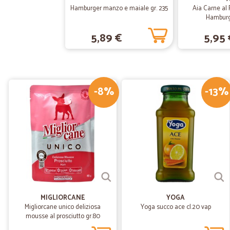
Hamburger manzo e maiale gr. 235
Aia Carne al
Hamburg
5,89 €
5,95 
-8%
-13%
MIGLIORCANE
YOGA
Migliorcane unico deliziosa
Yoga succo ace cl.20 vap
mousse al prosciutto gr.80