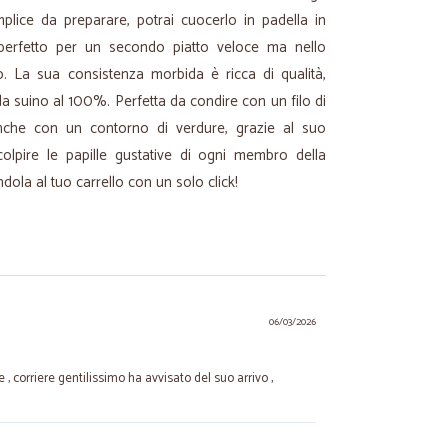
mplice da preparare, potrai cuocerlo in padella in
 perfetto per un secondo piatto veloce ma nello
 La sua consistenza morbida è ricca di qualità,
a suino al 100%. Perfetta da condire con un filo di
che con un contorno di verdure, grazie al suo
colpire le papille gustative di ogni membro della
dola al tuo carrello con un solo click!
06/03/2026
, corriere gentilissimo ha avvisato del suo arrivo ,