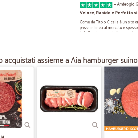
—
Ambrogio G
Veloce, Rapido e Perfetto si
Come da Titolo; Cicalia è un sito 
prezzi in linea al mercato e spesso 
imballaggi adeguati alla protezione
puntuale. Personalmente ho ordinato
norma e immancabile qualità. Quin
Cicalia.
 acquistati assieme a Aia hamburger suino
—
Elena P.
Professionisti molto rapidi e
Sono professionali molto attenti e t
Complimenti
—
Valentina T
Tutto bene
HAMBURGER DI SC
Tutto bene Arrivato integro ed in p
AIA