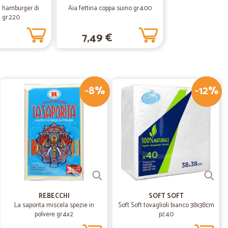
i hamburger di
Aia fettina coppa suino gr.400
 gr.220
30/05/2020
7,49 €
-8%
-12%
19/02/2020
segna rapida
22/10/2019
REBECCHI
SOFT SOFT
La saporita miscela spezie in
Soft Soft tovaglioli bianco 38x38cm
.
polvere gr.4x2
pz.40
30/03/2019
el servizio…