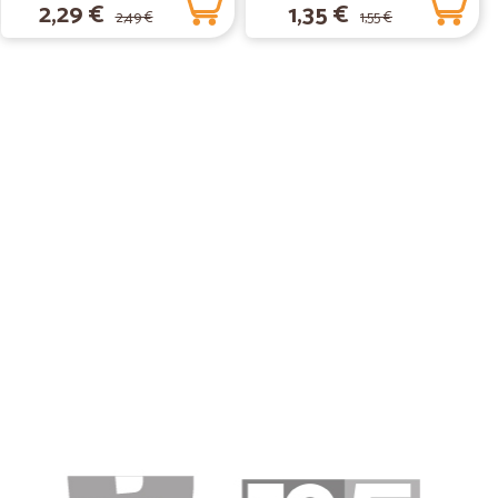
2,29 €
1,35 €
2,49 €
1,55 €
izio e del prodotto Grazie
12/03/2019
mi arrivati…
ati perfetti, inscatolati meravigliosamente. io abito in
cchia strada da fare per trovare un supermercato così ho
 provato subito. Il corriere che mi consegna è refrigerato
tante lui , non l’azienda, non voglia venire fino a casa ma
04/12/2018
 messo le…
le bustine del cibo x gatti senza protezione nella stessa
io che si tagliassero le confezioni. Il resto tutto ok !