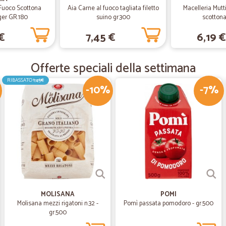
 Fuoco Scottona
Aia Carne al fuoco tagliata filetto
Macelleria Mutt
er GR.180
suino gr.300
scottona
—
.
€
7,45 €
6,19 €
Ottimo
Ottimo, tutto. Grazie
Offerte speciali della settimana
RIBASSATO
1,45€
—
Simone F.
-10%
-7%
Ottimo
Ottimo, prodotto che cercavo, con
—
.
Fantastico
Fantastico, riacquisterò senz'altro!
MOLISANA
POMI
Molisana mezzi rigatoni n.32 -
Pomì passata pomodoro - gr.500
—
Giovanna G
gr.500
sono stata molto contenta d