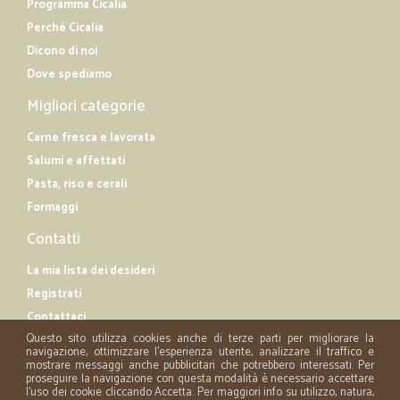
Programma Cicalia
Perché Cicalia
Dicono di noi
Dove spediamo
Migliori categorie
Carne fresca e lavorata
Salumi e affettati
Pasta, riso e cerali
Formaggi
Contatti
La mia lista dei desideri
Registrati
Contattaci
Questo sito utilizza cookies anche di terze parti per migliorare la
navigazione, ottimizzare l'esperienza utente, analizzare il traffico e
mostrare messaggi anche pubblicitari che potrebbero interessati. Per
proseguire la navigazione con questa modalità è necessario accettare
l'uso dei cookie cliccando Accetta. Per maggiori info su utilizzo, natura,