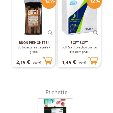
-12%
-12%
BUON PIEMONTESI
SOFT SOFT
Bo focaccina integrale -
Soft Soft tovaglioli bianco
gr.100
38x38cm pz.40
2,15 €
1,35 €
2,45 €
1,55 €
Etichette