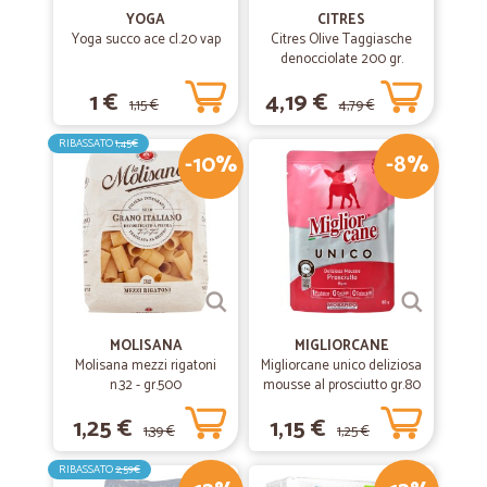
YOGA
CITRES
Yoga succo ace cl.20 vap
Citres Olive Taggiasche
denocciolate 200 gr.
1 €
4,19 €
1,15 €
4,79 €
RIBASSATO
1,45€
-10%
-8%
MOLISANA
MIGLIORCANE
Molisana mezzi rigatoni
Migliorcane unico deliziosa
n.32 - gr.500
mousse al prosciutto gr.80
1,25 €
1,15 €
1,39 €
1,25 €
RIBASSATO
2,59€