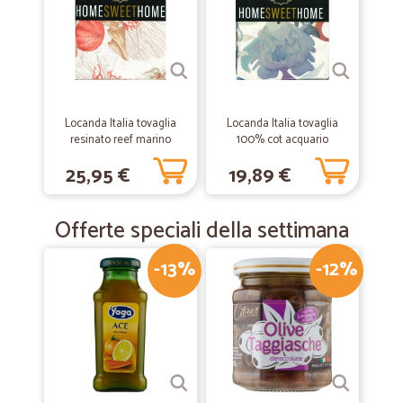
—
Denis T.
07/05/2019
Velocissimi. Tutto OK.
Vekocissimi
Locanda Italia tovaglia
Locanda Italia tovaglia
—
Bruno D.
03/03/2019
resinato reef marino
100% cot acquario
Azienda affidabile
cm.140x260
cm.140x140
25,95 €
19,89 €
Azienda affidabile, ho acquistato per la prima volta e la consiglio con
5 stelle. Spedizione arrivata in 2 gg.
Offerte speciali della settimana
-13%
-12%