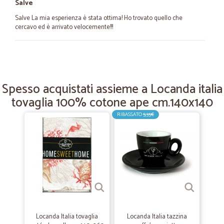
Salve
Salve La mia esperienza è stata ottima! Ho trovato quello che
cercavo ed è arrivato velocemente!!!
—
Beatrice V.
01/04/2025
Ordine semplice e consegna puntuale
Spesso acquistati assieme a Locanda italia
Ordine semplice e consegna puntuale
tovaglia 100% cotone ape cm.140x140
RIBASSATO
5,35€
—
Gabriella B.
20/02/2024
Ottimo
Velocissimi e puntuali
—
Manu S.
07/09/2021
Ottimo servizio
Ottimo servizio per chi come me non ama andare al supermercato a
Locanda Italia tovaglia
Locanda Italia tazzina
fare la spesa comodo veloce super utile. Prodotti buoni prezzi nella