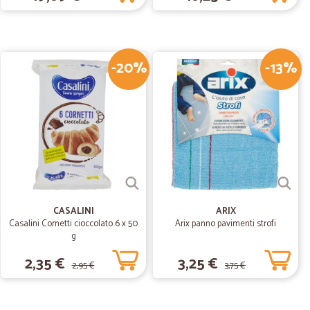
gran cura negli imballi. Oltre ogni mia aspettativa!!!
-20%
-13%
13/08/2020
ione dell’ordine che per la consegna. Consigliato
03/03/2020
ell'evasione…
ione dell'ordine e nella consegna
CASALINI
ARIX
Casalini Cornetti cioccolato 6 x 50
Arix panno pavimenti strofi
g
23/01/2020
2,35 €
3,25 €
2,95 €
3,75 €