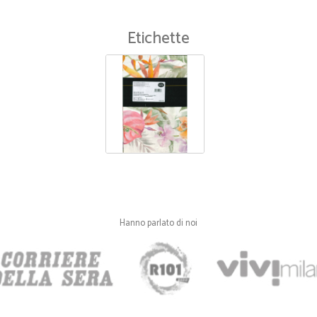
—
Dalila G.
Etichette
Ottimo sito di acquisto
Ottimo sito di acquisto, a prezzi d
—
Marco N.
Tutto perfetto
Tutto perfetto
Hanno parlato di noi