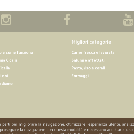
Migliori categorie
o e come funziona
Carne fresca e lavorata
a Cicalia
Salumi e affettati
icalia
Pasta, riso e cerali
i noi
Formaggi
ediamo
e parti per migliorare la navigazione, ottimizzare l'esperienza utente, anali
er proseguire la navigazione con questa modalità è necessario accettare l'uso