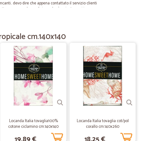
ncanti.. devo dire che appena contattato il servizio clienti
fatto una seconda spedizione che è arrivata oggi in
tropicale cm.140x140
18/08/2022
domenica V.
14/05/2021
enza assoluta. La spesa aveva un ottimo packaging, è
 scadenze. La carne e l'insalata sono stati mantenuti
iti dal frigorifero, il corriere è stato altrettanto preciso
che soddisfatti, lo consigliamo a tutti!
Locanda Italia tovaglia100%
Locanda Italia tovaglia cot/pol
cotone ciclamino cm.140x140
corallo cm.140x260
12/10/2020
19,89 €
18,25 €