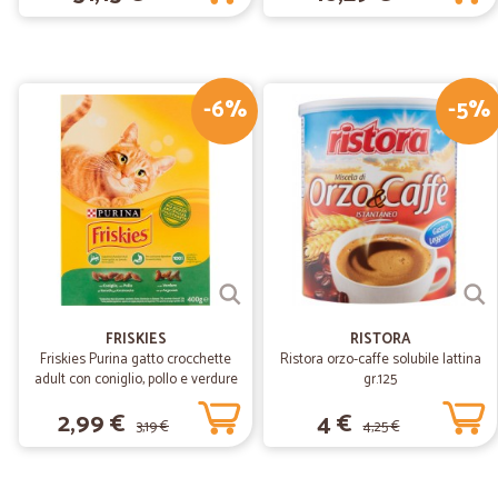
-6%
-5%
FRISKIES
RISTORA
Friskies Purina gatto crocchette
Ristora orzo-caffe solubile lattina
adult con coniglio, pollo e verdure
gr.125
scatola gr.400
2,99 €
4 €
3,19 €
4,25 €