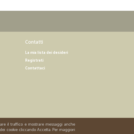
Contatti
La mia lista dei desideri
Registrati
Contattaci
zzare il traffico e mostrare messaggi anche
 dei cookie cliccando Accetta. Per maggiori