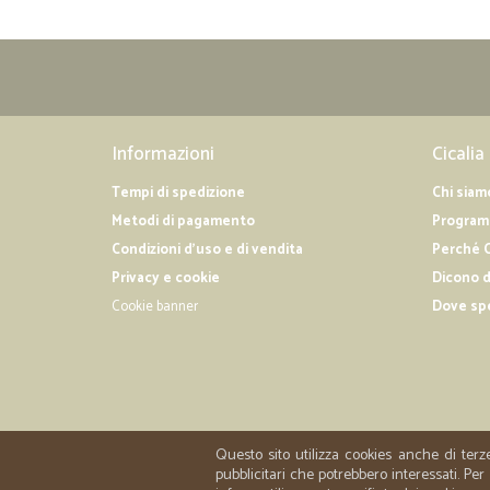
Informazioni
Cicalia
Tempi di spedizione
Chi siam
Metodi di pagamento
Programm
Condizioni d'uso e di vendita
Perché C
Privacy e cookie
Dicono d
Cookie banner
Dove sp
Questo sito utilizza cookies anche di terz
pubblicitari che potrebbero interessati. P