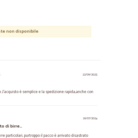
e non disponibile
.
22/09/2025
o ,l'acquisto è semplice e la spedizione rapida,anche con
26/07/2024
to di birre…
re particolari, purtroppo il pacco è arrivato disastrato