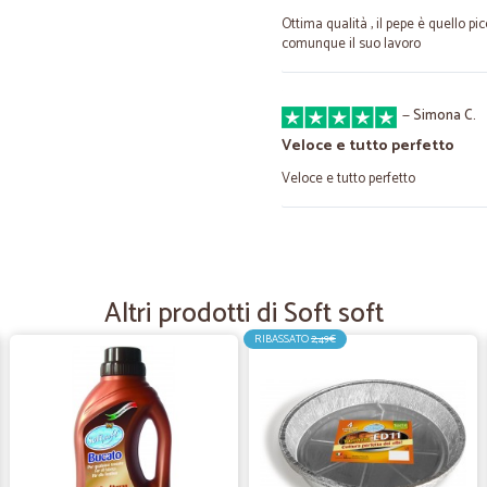
Ottima qualità , il pepe è quello p
comunque il suo lavoro
—
Simona C.
Veloce e tutto perfetto
Veloce e tutto perfetto
—
Armando C.
Più che ottima
Altri prodotti di Soft soft
Sono rimasto contento per la rapid
RIBASSATO
2,49€
—
Marko B.
puntuali e gentili
puntuali e gentili . merce ok