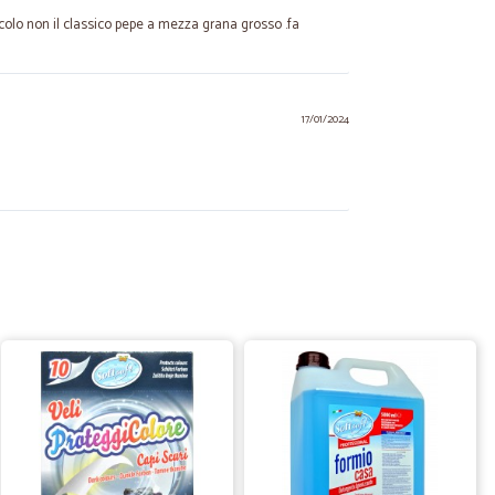
iccolo non il classico pepe a mezza grana grosso .fa
17/01/2024
22/05/2023
ità della consegna e la qualità della merce
28/03/2022