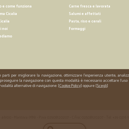
o e come funziona
Carne fresca e lavorata
a Cicalia
Salumi e affettati
icalia
Pasta, riso e cerali
i noi
Formaggi
ediamo
e parti per migliorare la navigazione, ottimizzare l'esperienza utente, anali
er proseguire la navigazione con questa modalità è necessario accettare l'uso
 modalità alternative di navigazione: [
Cookie Policy
] oppure [
Scegli
]
 35 - 46100 - Mantova (MN) - P.iva 02508120207 - C.Fisc 02508120207 - Tel. +39 0376