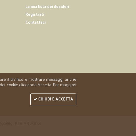
La mia lista dei desideri
Registrati
Contattaci
zzare il traffico e mostrare messaggi anche
 dei cookie cliccando Accetta. Per maggiori
CHIUDI E ACCETTA
 1590669 - REA: MN 258721