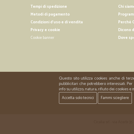
Tempi di spedizione
Chi siam
Metodi di pagamento
Programm
Condizioni d'uso e di vendita
Perché C
Privacy e cookie
Dicono d
Cookie banner
Dove sp
Questo sito utilizza cookies anche di terz
pubblicitari che potrebbero interessati. P
info su utilizzo, natura, rifiuto dei cookies e
Accetta solo tecnici
Fammi sciegliere
Cicalia srl - via Acerbi