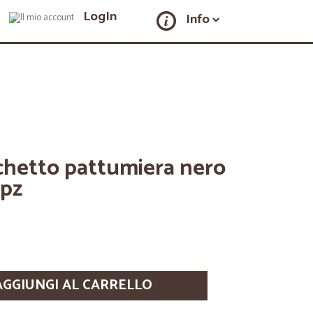
LogIn
Info
cchetto pattumiera nero
 pz
AGGIUNGI AL CARRELLO