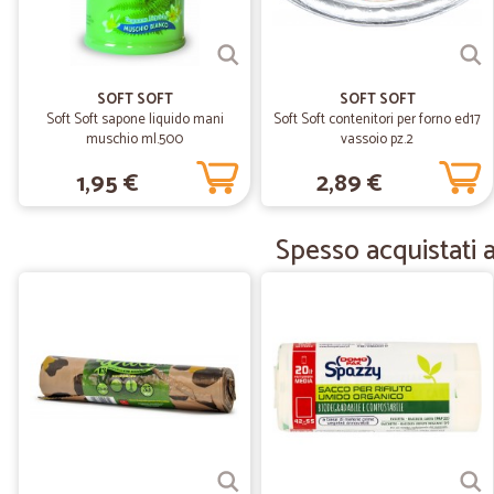
SOFT SOFT
SOFT SOFT
Soft Soft sapone liquido mani
Soft Soft contenitori per forno ed17
muschio ml.500
vassoio pz.2
1,95 €
2,89 €
Spesso acquistati 