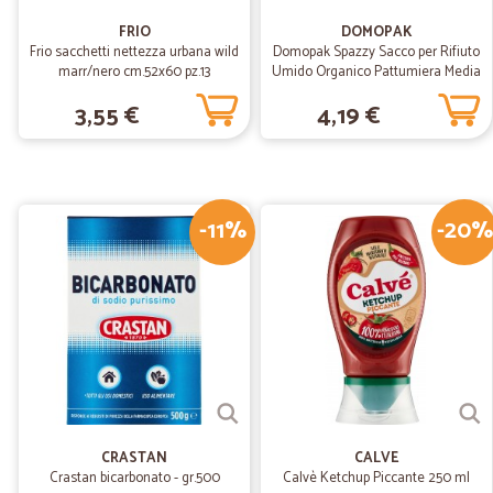
FRIO
DOMOPAK
Frio sacchetti nettezza urbana wild
Domopak Spazzy Sacco per Rifiuto
marr/nero cm.52x60 pz.13
Umido Organico Pattumiera Media
20 lt 42x55 cm 20 pz
3,55 €
4,19 €
-11%
-20%
CRASTAN
CALVE
Crastan bicarbonato - gr.500
Calvè Ketchup Piccante 250 ml