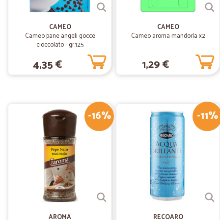
CAMEO
CAMEO
Cameo pane angeli gocce
Cameo aroma mandorla x2
cioccolato - gr.125
4,35 €
1,29 €
-16%
-11%
AROMA
RECOARO