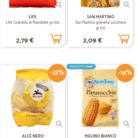
02/04/2020
LIFE
SAN MARTINO
Life Granella di Mandorle gr.100
San Martino granella zucchero
gr.125
2,79 €
2,09 €
01/10/2019
RIBASSATO
2,99€
-12%
-14%
18/07/2019
isponibili al telefono per risolvere qualsiasi problema
ALCE NERO
MULINO BIANCO