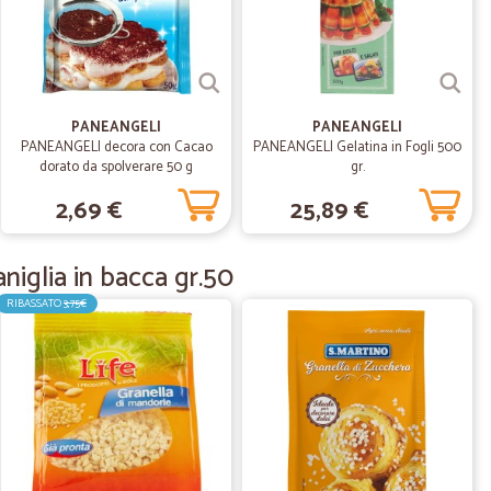
30/09/2020
lia per…
 fare acquisti. Poi non trovando un prodotto, l’ho
ta estremamente soddisfatta per la chiarezza del sito, la
PANEANGELI
PANEANGELI
. L’imballaggio era perfetto. Ricorrerò di sicuro a Cicalia.
PANEANGELI decora con Cacao
PANEANGELI Gelatina in Fogli 500
dorato da spolverare 50 g
gr.
2,69 €
25,89 €
24/08/2020
trovare e…
niglia in bacca gr.50
 e li ho trovati sul voglio sito, due giorni dopo erano a casa
RIBASSATO
3,75€
15/06/2020
li