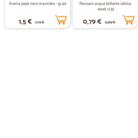
Aroma pepe nero macinato - gr.46
Recoaro acqua brillante lattina
sleek cl.33
1,5 €
0,79 €
1,79 €
0,89 €