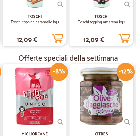
—
Mario V.
ottimo servizio
TOSCHI
TOSCHI
Toschi topping caramello kg.1
Toschi topping amarena kg.1
ottimo servizio
12,09 €
12,09 €
—
Claudio L.
okkk
Offerte speciali della settimana
ok tutto perfetto
-8%
-12%
—
Giorgio R.
Ottimo servizio
Ottimo servizio, rapido e pronti e d
MIGLIORCANE
CITRES