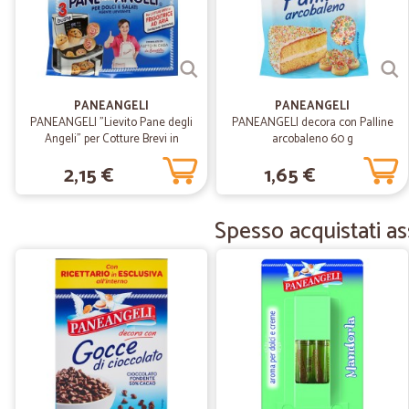
PANEANGELI
PANEANGELI
PANEANGELI "Lievito Pane degli
PANEANGELI decora con Palline
Angeli" per Cotture Brevi in
arcobaleno 60 g
Friggitrice ad Aria 3 x 13 g
2,15 €
1,65 €
Spesso acquistati as