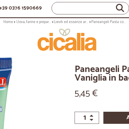
+39 0376 1590669
Home
Uova, farine e preparati
Lieviti ed essenze aromatiche
Paneangeli Pasta con Estratto di Vaniglia in bacca gr.50
Paneangeli Pa
Vaniglia in b
5,45 €