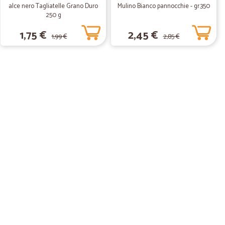
alce nero Tagliatelle Grano Duro
Mulino Bianco pannocchie - gr.350
250 g
1,75 €
2,45 €
1,99 €
2,85 €