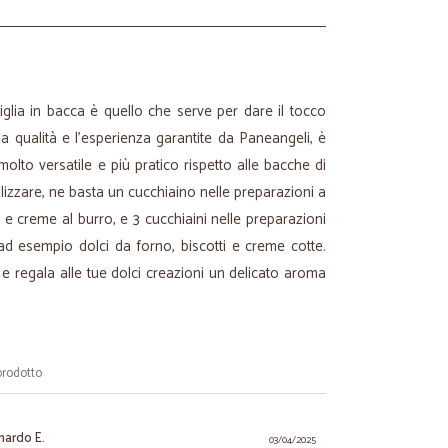
iglia in bacca è quello che serve per dare il tocco
a la qualità e l'esperienza garantite da Paneangeli, è
olto versatile e più pratico rispetto alle bacche di
ilizzare, ne basta un cucchiaino nelle preparazioni a
 creme al burro, e 3 cucchiaini nelle preparazioni
ad esempio dolci da forno, biscotti e creme cotte.
o e regala alle tue dolci creazioni un delicato aroma
prodotto
nardo E.
03/04/2025