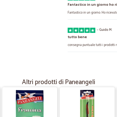
Fantastico in un giorno ho r
Fantastico in un giorno. Ho ricevut
—
Guido M.
tutto bene
consegna puntuale tutti i prodotti r
—
Renzo C.
Tutto perfetto imballaggio 
Tutto perfetto imballaggio da 10 c
Altri prodotti di Paneangeli
—
Jessica C.
Tutto perfetto !
Tutto perfetto !