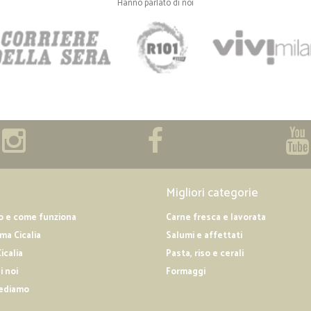
Hanno parlato di noi
Migliori categorie
o e come funziona
Carne fresca e lavorata
a Cicalia
Salumi e affettati
icalia
Pasta, riso e cerali
i noi
Formaggi
ediamo