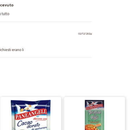
icevuto
o tutto
02/12/2024
ichiesti erano li
07/04/2021
da 10 con…
on lode e consegna tempestiva e veloce tutto perfetto
07/01/2021