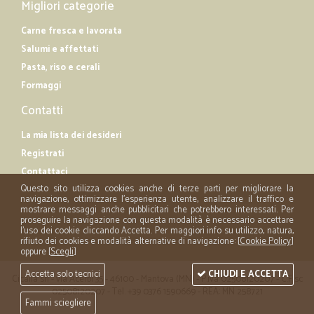
Migliori categorie
Carne fresca e lavorata
Salumi e affettati
Pasta, riso e cerali
Formaggi
Contatti
La mia lista dei desideri
Registrati
Contattaci
Questo sito utilizza cookies anche di terze parti per migliorare la
navigazione, ottimizzare l'esperienza utente, analizzare il traffico e
mostrare messaggi anche pubblicitari che potrebbero interessati. Per
proseguire la navigazione con questa modalità è necessario accettare
l'uso dei cookie cliccando Accetta. Per maggiori info su utilizzo, natura,
rifiuto dei cookies e modalità alternative di navigazione: [
Cookie Policy
]
oppure [
Scegli
]
Accetta solo tecnici
CHIUDI E ACCETTA
Cicalia srl - via Acerbi 35 - 46100 - Mantova (MN) - P.iva 02508120207 - C.Fisc
02508120207 - Tel. +39 0376 1590669 - REA: MN 258721
Fammi sciegliere