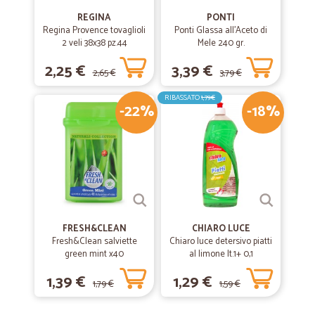
—
Giancarlo F.
29/03/2020
REGINA
PONTI
Regina Provence tovaglioli
Ponti Glassa all'Aceto di
2 veli 38x38 pz.44
Mele 240 gr.
2,25 €
—
Cicli prezan P.
3,39 €
09/10/2019
2,65 €
3,79 €
prezzi concorrenziali e consegna entro…
RIBASSATO
1,79€
prezzi concorrenziali e consegna entro i termini
-22%
-18%
FRESH&CLEAN
CHIARO LUCE
Fresh&Clean salviette
Chiaro luce detersivo piatti
green mint x40
al limone lt.1+ 0,1
1,39 €
1,29 €
1,79 €
1,59 €