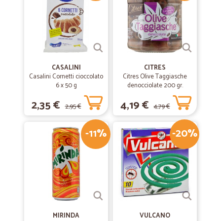
CASALINI
CITRES
Casalini Cornetti cioccolato
Citres Olive Taggiasche
6 x 50 g
denocciolate 200 gr.
2,35 €
4,19 €
2,95 €
4,79 €
-11%
-20%
MIRINDA
VULCANO