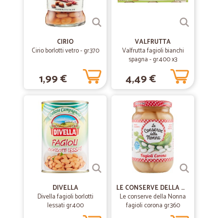
CIRIO
VALFRUTTA
Cirio borlotti vetro - gr.370
Valfrutta fagioli bianchi
spagna - gr.400 x3
1,99 €
4,49 €
DIVELLA
LE CONSERVE DELLA NONNA
Divella fagioli borlotti
Le conserve della Nonna
lessati gr.400
fagioli corona gr.360