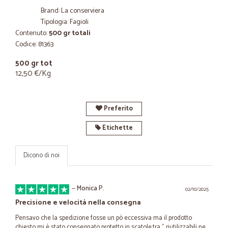
Brand: La conserviera
Tipologia: Fagioli
Contenuto:
500 gr totali
Codice: 81363
500 gr tot
12,50 €/Kg
Preferito
Etichette
Dicono di noi
—
Monica P.
02/10/2025
Precisione e velocità nella consegna
Pensavo che la spedizione fosse un pó eccessiva ma il prodotto
chiesto mi è stato consegnato protetto in scatole,tra " riutilizzabili ne