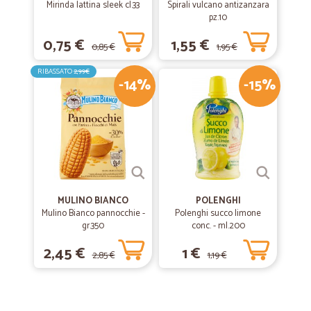
Mirinda lattina sleek cl.33
Spirali vulcano antizanzara
pz.10
0,75 €
1,55 €
0,85 €
1,95 €
RIBASSATO
2,99€
-14%
-15%
MULINO BIANCO
POLENGHI
Mulino Bianco pannocchie -
Polenghi succo limone
gr.350
conc. - ml.200
2,45 €
1 €
2,85 €
1,19 €