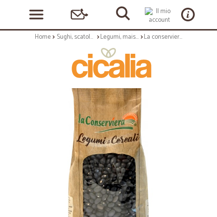
Home
Sughi, scatolame e condimenti
Legumi, mais e cereali
La conserviera fagioli messicani neri g500