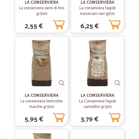
LA CONSERVIERA
LA CONSERVIERA
La conserviera semi di lino
La conserviera fagioli
gr.500
messicani neri g500
—
Lucia F.
21/06/2021
2,55 €
6,25 €
Bravi!
Servizio Veloce ed efficiente
—
Marco D.
09/10/2020
Buon servizio e buon prezzo, peccato però...
Buon servizio e buon prezzo, peccato però il loro affidarsi a corrieri
che non smentendosi mai, strapazzano e ritardano di gg la spesa.
LA CONSERVIERA
LA CONSERVIERA
La conserviera lenticchie
—
Trustpilot
La Conserviera fagioli
30/08/2020
marche gr.500
cannellini gr.500
Veramente soddisfatto
5,95 €
3,79 €
Dopo aver provato altri servizi con scarsa soddisfazione ecco che
finalmente ho trovato un sito con una buona varietà di prodotti a
prezzi ragionevoli e con spedizione efficiente. Sono soddisfattissimo