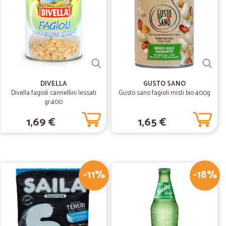
o Z.
16/06/2020
DIVELLA
GUSTO SANO
Divella fagioli cannellini lessati
Gusto sano fagioli misti bio 400g
gr.400
1,69 €
1,65 €
12/12/2019
nforme a…Tutto Ok
a quanto acquistato. Seri, come dovrebbero essere tutti i
-11%
-18%
30/11/2019