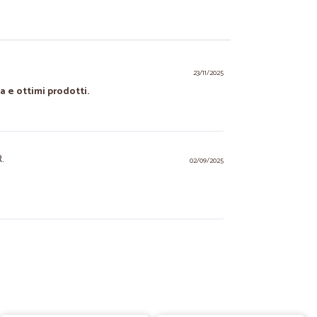
23/11/2025
a e ottimi prodotti.
.
02/09/2025
03/12/2024
onsegna. Grazie