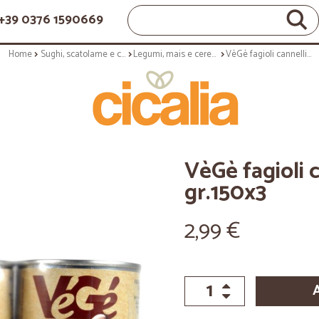
+39 0376 1590669
Home
Sughi, scatolame e condimenti
Legumi, mais e cereali
VèGè fagioli cannellini vapore gr.150x3
VèGè fagioli 
gr.150x3
2,99 €