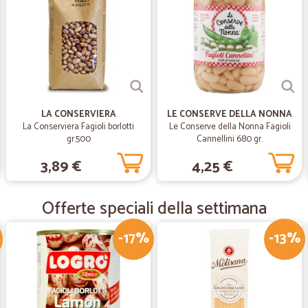
The infre deteinato
Veloci precisi affidabili
—
Massimilian
tutto ok veloci e puntuali.
LA CONSERVIERA
LE CONSERVE DELLA NONNA
tutto ok veloci e puntuali.
La Conserviera Fagioli borlotti
Le Conserve della Nonna Fagioli
gr.500
Cannellini 680 gr.
—
Enrico C.
3,89 €
4,25 €
Invio rapido e materiale co
Invio rapido e materiale conforme 
Offerte speciali della settimana
commercianti ecommerce e non.
-17%
-13%
—
Giuliano B.
sempre precisi
sempre precisi