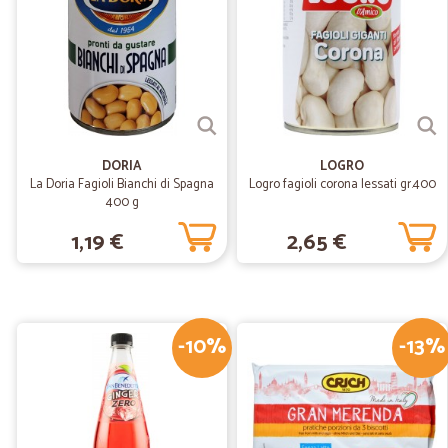
DORIA
LOGRO
La Doria Fagioli Bianchi di Spagna
Logro fagioli corona lessati gr.400
400 g
1,19 €
2,65 €
-10%
-13%