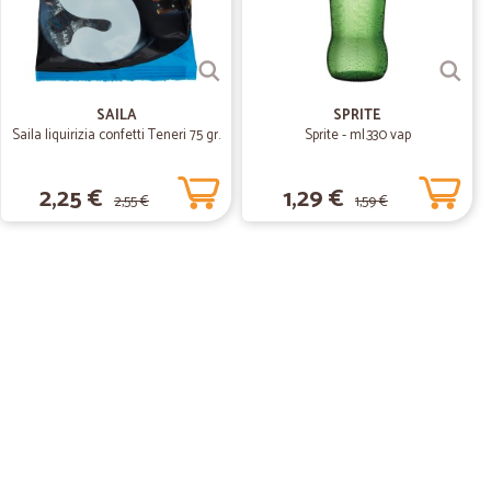
SAILA
SPRITE
Saila liquirizia confetti Teneri 75 gr.
Sprite - ml.330 vap
2,25 €
1,29 €
2,55 €
1,59 €