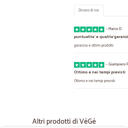
Dicono di noi
—
Marco D.
puntualita' e qualita'garanzi
garanzia e ottimi prodotti.
—
Giampiero R
Ottimo e nei tempi previsti
Ottimo e nei tempi previsti
—
Gianluca G.
Grazie
Prodotti eccellenti e celerità di c
Altri prodotti di VéGé