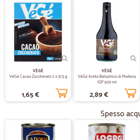
VÉGÉ
VÉGÉ
VéGé Cacao Zuccherato 2 x 37,5 g
VéGé Aceto Balsamico di Modena
IGP 500 ml
1,65 €
2,89 €
Spesso acqui