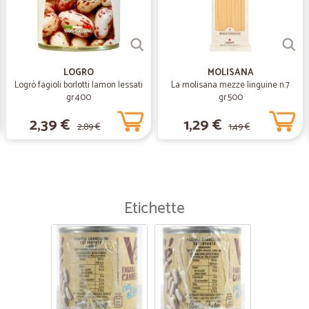
LOGRO
MOLISANA
Logrò fagioli borlotti lamon lessati
La molisana mezze linguine n.7
gr.400
gr.500
2,39 €
1,29 €
2,89 €
1,49 €
Etichette