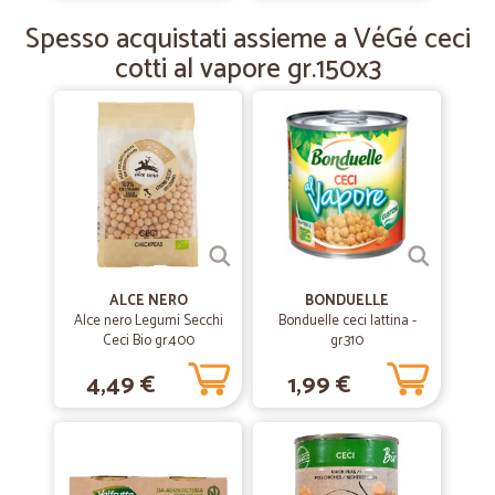
—
Andrea V.
27/12/2019
Spesso acquistati assieme a VéGé ceci
Tutto perfetto come sempre
cotti al vapore gr.150x3
Tutto perfetto come sempre, da cliente abituale confermo la piena
soddisfazione. In più un piccolo ma graditissimo cioccolato in regalo.
ALCE NERO
BONDUELLE
Alce nero Legumi Secchi
Bonduelle ceci lattina -
Ceci Bio gr.400
gr.310
4,49 €
1,99 €