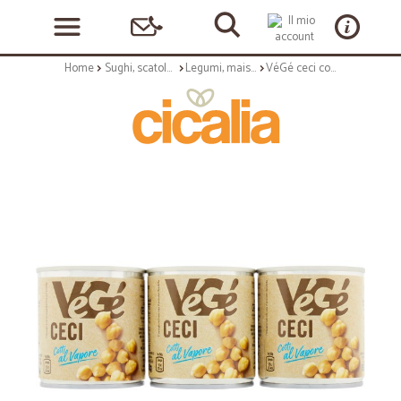
Home
Sughi, scatolame e condimenti
Legumi, mais e cereali
VéGé ceci cotti al vapore gr.150x3