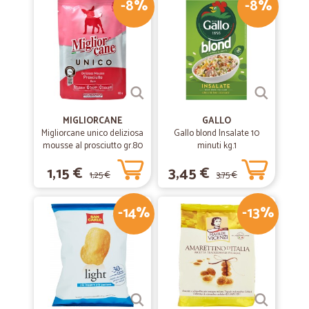
-8%
-8%
MIGLIORCANE
GALLO
Migliorcane unico deliziosa
Gallo blond Insalate 10
mousse al prosciutto gr.80
minuti kg.1
1,15 €
3,45 €
1,25 €
3,75 €
-14%
-13%