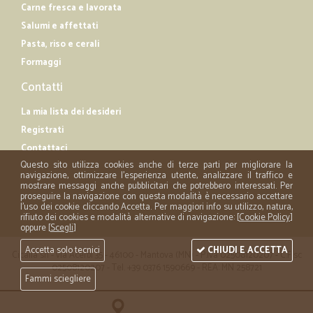
Carne fresca e lavorata
Salumi e affettati
Pasta, riso e cerali
Formaggi
Contatti
La mia lista dei desideri
Registrati
Contattaci
Questo sito utilizza cookies anche di terze parti per migliorare la
navigazione, ottimizzare l'esperienza utente, analizzare il traffico e
mostrare messaggi anche pubblicitari che potrebbero interessati. Per
proseguire la navigazione con questa modalità è necessario accettare
l'uso dei cookie cliccando Accetta. Per maggiori info su utilizzo, natura,
rifiuto dei cookies e modalità alternative di navigazione: [
Cookie Policy
]
oppure [
Scegli
]
Accetta solo tecnici
CHIUDI E ACCETTA
Cicalia srl - via Acerbi 35 - 46100 - Mantova (MN) - P.iva 02508120207 - C.Fisc
02508120207 - Tel. +39 0376 1590669 - REA: MN 258721
Fammi sciegliere