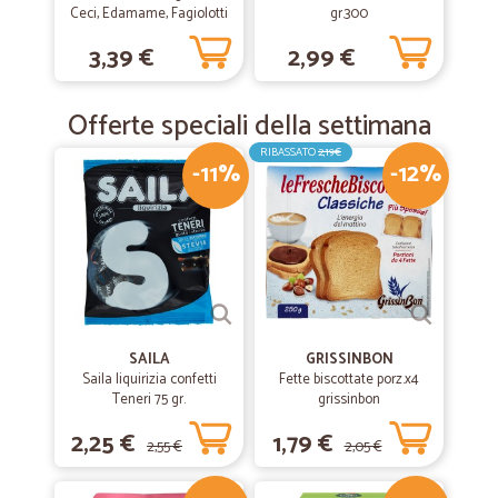
Ceci, Edamame, Fagiolotti
gr.300
Verdi 2 x 160 g
3,39 €
2,99 €
Offerte speciali della settimana
RIBASSATO
2,19€
-11%
-12%
SAILA
GRISSINBON
Saila liquirizia confetti
Fette biscottate porz.x4
Teneri 75 gr.
grissinbon
2,25 €
1,79 €
2,55 €
2,05 €