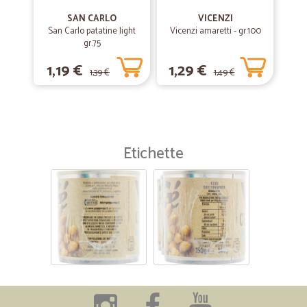
SAN CARLO
VICENZI
San Carlo patatine light
Vicenzi amaretti - gr.100
gr.75
1,19 €
1,29 €
1,39 €
1,49 €
Etichette