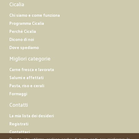
Cicalia
Chi siamo e come funziona
Programma Cicalia
Perché Cicalia
Dicono di noi
Dove spediamo
Migliori categorie
Carne fresca e lavorata
Salumi e affettati
Pasta, riso e cerali
Formaggi
Contatti
La mia lista dei desideri
Registrati
Contattaci