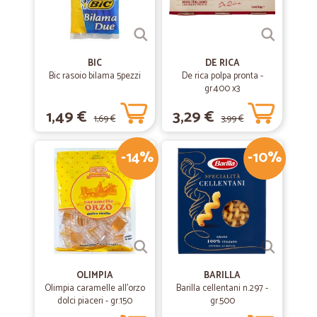
BIC
DE RICA
Bic rasoio bilama 5pezzi
De rica polpa pronta -
gr.400 x3
1,49 €
3,29 €
1,69 €
3,99 €
-14%
-10%
OLIMPIA
BARILLA
Olimpia caramelle all'orzo
Barilla cellentani n.297 -
dolci piaceri - gr.150
gr.500