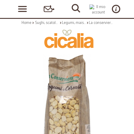
Home
Sughi, scatolame e condimenti
Legumi, mais e cereali
La conserviera fave decorticate e spezzate gr.500