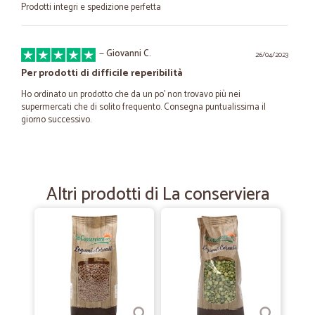
Prodotti integri e spedizione perfetta
—
Giovanni C.
26/04/2023
Per prodotti di difficile reperibilità
Ho ordinato un prodotto che da un po' non trovavo più nei
supermercati che di solito frequento. Consegna puntualissima il
giorno successivo.
—
Vincenzo G.
22/02/2023
Bravi molto veloci.
Altri prodotti di La conserviera
Bravi molto veloci.
—
Artem E.
20/07/2022
Consigliato!
Molto corretti nelle consegne, complimenti!