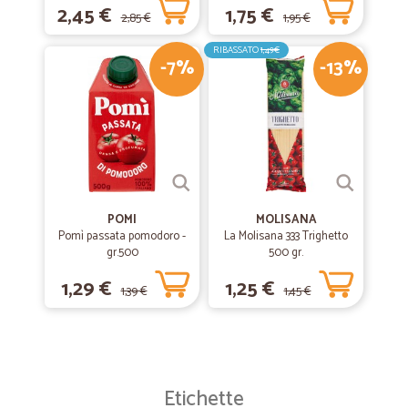
2,45 €
1,75 €
2,85 €
1,95 €
RIBASSATO
1,49€
-7%
-13%
POMI
MOLISANA
Pomì passata pomodoro -
La Molisana 333 Trighetto
gr.500
500 gr.
1,29 €
1,25 €
1,39 €
1,45 €
Etichette