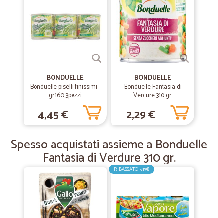
prima volta
prima volta, moto soddisfatta!
—
Franco G.
26/10/2019
Ottimo servizio
BONDUELLE
BONDUELLE
Ottimo servizio
Bonduelle piselli finissimi -
Bonduelle Fantasia di
gr.160 3pezzi
Verdure 310 gr.
4,45 €
2,29 €
—
Mariagrazia Z.
11/10/2019
Spedizione puntuale anche un po'…
Spesso acquistati assieme a Bonduelle
Spedizione puntuale anche un po' caruccia! Vasta gamma di prodotti!
Fantasia di Verdure 310 gr.
RIBASSATO
5,19€