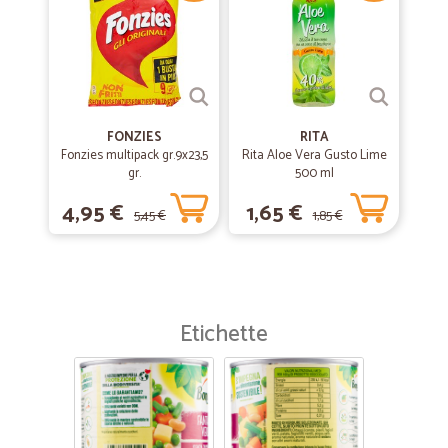
FONZIES
RITA
Fonzies multipack gr.9x23,5
Rita Aloe Vera Gusto Lime
gr.
500 ml
4,95 €
1,65 €
5,45 €
1,85 €
Etichette