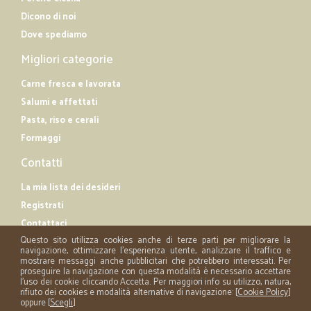
Dicono di noi
Dove spediamo
Migliori categorie
Carne fresca e lavorata
Salumi e affettati
Pasta, riso e cerali
Formaggi
Contatti
La mia lista dei desideri
Registrati
Contattaci
Questo sito utilizza cookies anche di terze parti per migliorare la
navigazione, ottimizzare l'esperienza utente, analizzare il traffico e
mostrare messaggi anche pubblicitari che potrebbero interessati. Per
proseguire la navigazione con questa modalità è necessario accettare
l'uso dei cookie cliccando Accetta. Per maggiori info su utilizzo, natura,
rifiuto dei cookies e modalità alternative di navigazione: [
Cookie Policy
]
oppure [
Scegli
]