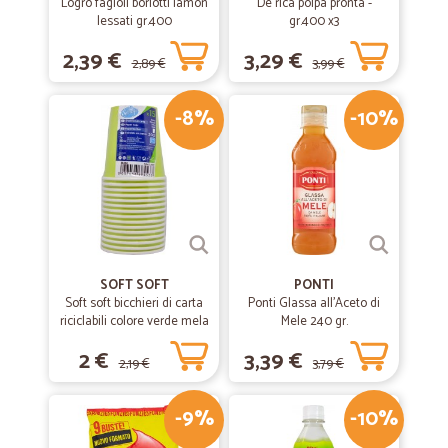
Logrò fagioli borlotti lamon
De rica polpa pronta -
lessati gr.400
gr.400 x3
2,39 €
3,29 €
2,89 €
3,99 €
-8%
-10%
SOFT SOFT
PONTI
Soft soft bicchieri di carta
Ponti Glassa all'Aceto di
riciclabili colore verde mela
Mele 240 gr.
cl.20 pz.15
2 €
3,39 €
2,19 €
3,79 €
-9%
-10%