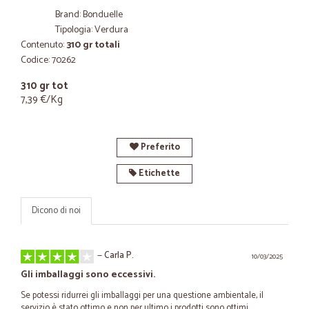
Brand: Bonduelle
Tipologia: Verdura
Contenuto:
310 gr totali
Codice: 70262
310 gr tot
7,39 €/Kg
Preferito
Etichette
Dicono di noi
—
Carla P.
10/03/2025
Gli imballaggi sono eccessivi.
Se potessi ridurrei gli imballaggi per una questione ambientale, il
servizio è stato ottimo e non per ultimo i prodotti sono ottimi.