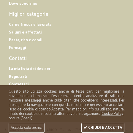
Dove spediamo
Migliori categorie
Carne fresca e lavorata
Salumi e affettati
Pasta, riso e cerali
Formaggi
Contatti
La mia lista dei desideri
Registrati
Contattaci
Questo sito utilizza cookies anche di terze parti per migliorare la
navigazione, ottimizzare l'esperienza utente, analizzare il traffico e
mostrare messaggi anche pubblicitari che potrebbero interessati. Per
proseguire la navigazione con questa modalità è necessario accettare
l'uso dei cookie cliccando Accetta. Per maggiori info su utilizzo, natura,
rifiuto dei cookies e modalità alternative di navigazione: [
Cookie Policy
]
oppure [
Scegli
]
Accetta solo tecnici
CHIUDI E ACCETTA
Cicalia srl - via Acerbi 35 - 46100 - Mantova (MN) - P.iva 02508120207 - C.Fisc