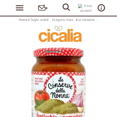
Home
Sughi, scatolame e condimenti
Legumi, mais e cereali
Le conserve della Nonna lenticchie al pomodoro gr.360