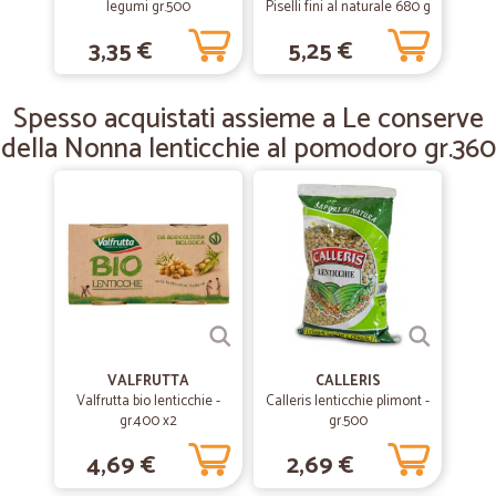
Tutto bene
legumi gr.500
Piselli fini al naturale 680 g
Consegna veloce TUTTO BENE
3,35 €
5,25 €
—
Giuliana L.
Spesso acquistati assieme a Le conserve
06/02/2019
Grazie mille...efficienti e veloci...
della Nonna lenticchie al pomodoro gr.360
Grazie mille...efficienti e veloci...
VALFRUTTA
CALLERIS
Valfrutta bio lenticchie -
Calleris lenticchie plimont -
gr.400 x2
gr.500
4,69 €
2,69 €