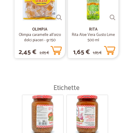
OLIMPIA
RITA
Olimpia caramelle all'orzo
Rita Aloe Vera Gusto Lime
dolci piaceri - gr.150
500 ml
2,45 €
1,65 €
2,85 €
1,85 €
Etichette