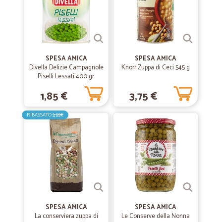
—
Anna maria D.
29/09/2020
Tempi rapidi e consegna perfetta !
Tempi rapidi e consegna perfetta !
SPESA AMICA
SPESA AMICA
Divella Delizie Campagnole
Knorr Zuppa di Ceci 545 g
Piselli Lessati 400 gr.
—
Santino L.
27/07/2020
1,85 €
3,75 €
ottimo profilo per acquisto sicuro
ottimo profilo per acquisto sicuro
RIBASSATO
3,55€
—
Clara V.
24/06/2020
Consegna veloce
Consegna veloce
SPESA AMICA
SPESA AMICA
—
Urban B.
28/06/2019
La conserviera zuppa di
Le Conserve della Nonna