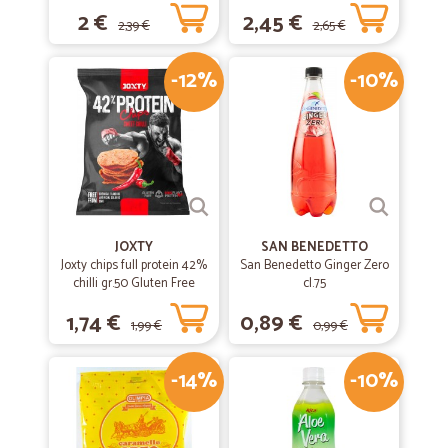
Lt.
2 €
2,45 €
2,39 €
2,65 €
-12%
-10%
JOXTY
SAN BENEDETTO
Joxty chips full protein 42%
San Benedetto Ginger Zero
chilli gr.50 Gluten Free
cl.75
1,74 €
0,89 €
1,99 €
0,99 €
-14%
-10%