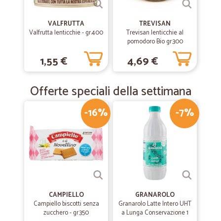
VALFRUTTA
TREVISAN
Valfrutta lenticchie - gr.400
Trevisan lenticchie al
pomodoro Bio gr.300
1,55 €
4,69 €
Offerte speciali della settimana
-16%
-7%
CAMPIELLO
GRANAROLO
Campiello biscotti senza
Granarolo Latte Intero UHT
zucchero - gr.350
a Lunga Conservazione 1