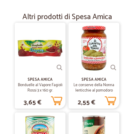
Ottimo sito dove fare acquisti.
Ottimo sito dove fare acquisti.
Altri prodotti di Spesa Amica
—
Stella L.
22/02/2022
Prodotti freschi vasta scelta e buoni…
Prodotti freschi vasta scelta e buoni prezzi, imballo dei pacchi buoni
abbastanza accurati, merce arrivata fresca. Il corriere....., già che dire
sentirsi lamentare perché erano troppi colli era davvero ... Non saprei
se ridere o storcere il naso, grazie ancora che ti facciano lavorare
dato che acquistiamo e tu corriere hai un lavoro grazie a noi
......Speriamo che questo fosse solo uno scansa fatica e che il
SPESA AMICA
SPESA AMICA
prossimo non sia così scontroso.se non ti piace il tuo lavoro
Bonduelle al Vapore Fagioli
Le conserve della Nonna
,cambialo., vedremo al prossimo acquisto con più colli ....
Rossi 3 x 160 gr.
lenticchie al pomodoro
gr.360
3,65 €
2,55 €
—
Helen D.
28/06/2021
Soddisfatto della competenza
Sono stata soddisfatta dalla spedizione la loro competenza e
alimenti arrivati a casa senza problemi ottimo per tutto