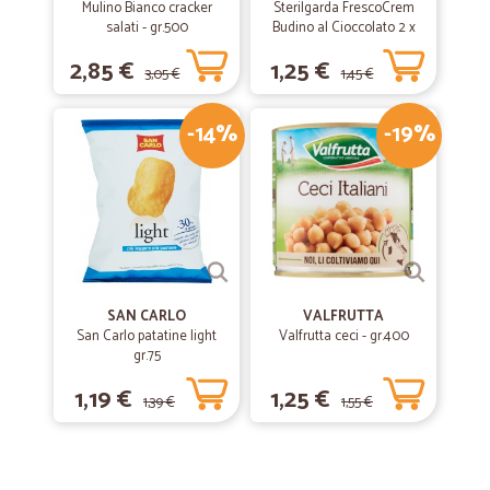
Mulino Bianco cracker
Sterilgarda FrescoCrem
salati - gr.500
Budino al Cioccolato 2 x
100 gr.
2,85 €
1,25 €
3,05 €
1,45 €
-14%
-19%
SAN CARLO
VALFRUTTA
San Carlo patatine light
Valfrutta ceci - gr.400
gr.75
1,19 €
1,25 €
1,39 €
1,55 €