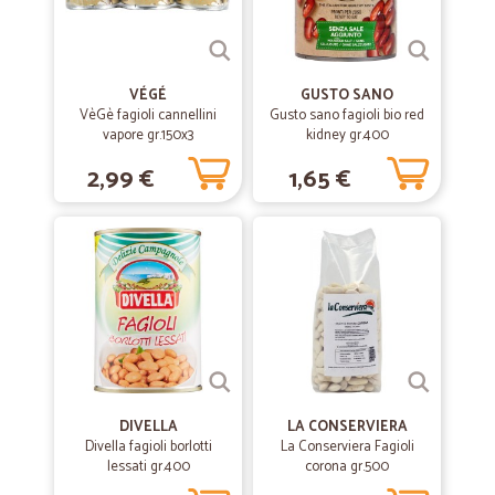
VÉGÉ
GUSTO SANO
VèGè fagioli cannellini
Gusto sano fagioli bio red
vapore gr.150x3
kidney gr.400
2,99 €
1,65 €
DIVELLA
LA CONSERVIERA
Divella fagioli borlotti
La Conserviera Fagioli
lessati gr.400
corona gr.500