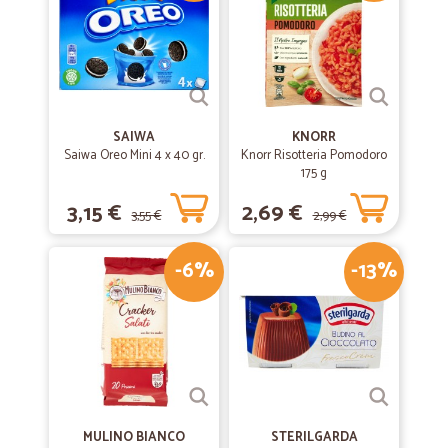
SAIWA
KNORR
Saiwa Oreo Mini 4 x 40 gr.
Knorr Risotteria Pomodoro
175 g
3,15 €
2,69 €
3,55 €
2,99 €
-6%
-13%
MULINO BIANCO
STERILGARDA