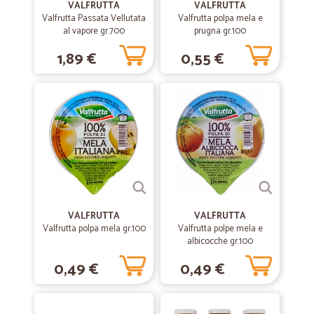
VALFRUTTA
VALFRUTTA
Valfrutta Passata Vellutata
Valfrutta polpa mela e
Tutto ok consegna anche molto veloce grazie
al vapore gr.700
prugna gr.100
1,89 €
0,55 €
—
Roberta T.
11/03/2020
Ottimo servizio
Ottimo servizio! Grazie mille
—
Sara N.
18/12/2019
Ottimo !
Sono molto soddisfatta. Sito Cicalia.it trovato per caso.Prodotti arrivati
in ottime condizioni e soprattutto consegna velocissima: nemmeno
VALFRUTTA
VALFRUTTA
24 ore dopo l'ordinazione.
Valfrutta polpa mela gr.100
Valfrutta polpe mela e
albicocche gr.100
0,49 €
0,49 €
—
Vanda S.
13/12/2019
Tutto bene
Tutto bene, consiglio davvero!