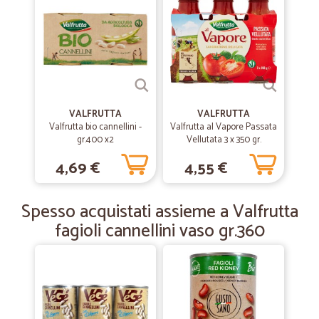
—
Fabio B.
18/09/2019
rapido e preciso
rapido e preciso
VALFRUTTA
VALFRUTTA
Valfrutta bio cannellini -
—
Alberto B.
Valfrutta al Vapore Passata
18/03/2019
gr.400 x2
Vellutata 3 x 350 gr.
Molto soddisfatto
4,69 €
4,55 €
Molto soddisfatto. Precisi e rapidi nella consegna. Prodotto come
descritto. Imballaggio integro. Consiglio sicuramente.
Spesso acquistati assieme a Valfrutta
fagioli cannellini vaso gr.360