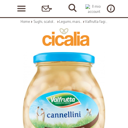
Home
Sughi, scatolame e condimenti
Legumi, mais e cereali
Valfrutta fagioli cannellini vaso gr.360