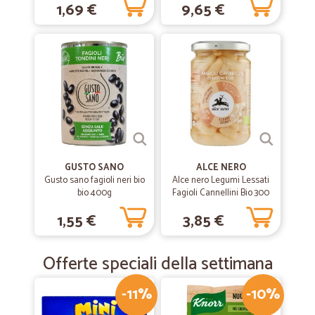
1,69 €
9,65 €
GUSTO SANO
ALCE NERO
Gusto sano fagioli neri bio
Alce nero Legumi Lessati
bio 400g
Fagioli Cannellini Bio 300
gr.
1,55 €
3,85 €
Offerte speciali della settimana
-11%
-10%