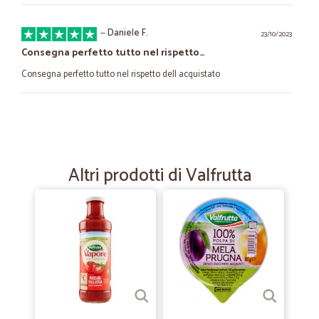
—
Daniele F.
23/10/2023
Consegna perfetto tutto nel rispetto…
Consegna perfetto tutto nel rispetto dell acquistato
—
Valentina T.
22/06/2021
Tutto bene
Tutto bene Arrivato integro ed in perfetto orario
Altri prodotti di Valfrutta
—
Roberto M.
21/12/2020
veloci e tutto ok
veloci e tutto ok
—
Simona M.
30/03/2020
Tutto ok consegna anche molto veloce…