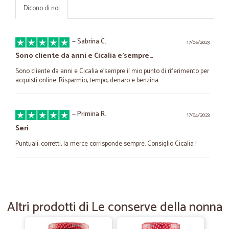
Dicono di noi
—
Sabrina C.
17/06/2023
Sono cliente da anni e Cicalia e'sempre…
Sono cliente da anni e Cicalia e'sempre il mio punto di riferimento per
acquisti online. Risparmio, tempo, denaro e benzina
—
Primina R.
17/04/2023
Seri
Puntuali, corretti, la merce corrisponde sempre. Consiglio Cicalia !
—
Simonetta B.
24/01/2022
Affidabili e celeri
Altri prodotti di Le conserve della nonna
Affidabili e celeri