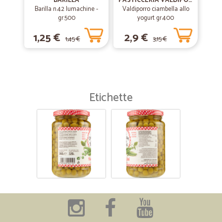
BARILLA
PASTICCERIA VALDIPORRO
Barilla n.42 lumachine -
Valdiporro ciambella allo
gr.500
yogurt gr.400
1,25 €
2,9 €
1,45 €
3,15 €
Etichette