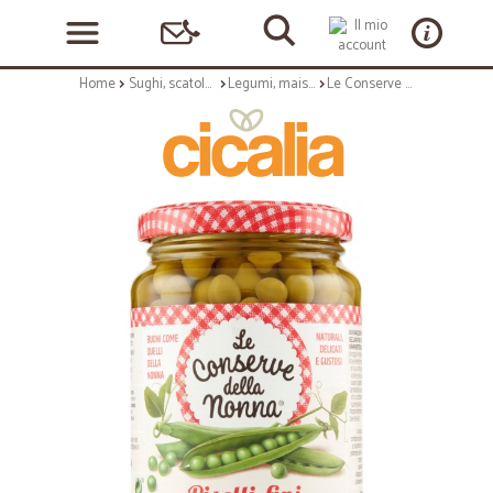
Home
Sughi, scatolame e condimenti
Legumi, mais e cereali
Le Conserve della Nonna Piselli fini al naturale 360 g