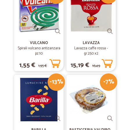
VULCANO
LAVAZZA
Spirali vulcano antizanzara
Lavazza caffe rossa -
pz.10
gr.250 x2
1,55 €
15,19 €
1,95 €
16,49
-13%
-7%
€