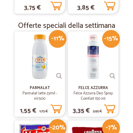
3,75 €
3,85 €
Offerte speciali della settimana
-11%
-15%
PARMALAT
FELCE AZZURRA
Parmalat latte zymil -
Felce Azzurra Deo Spray
ml.500
Comfort 150 ml.
1,55 €
3,35 €
1,75 €
3,95 €
-20%
-7%