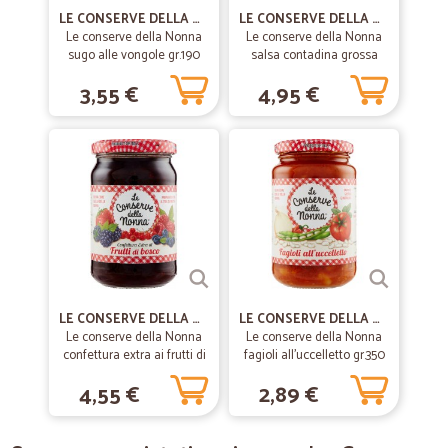
refrigerato, converrebbe in ogni caso separare i prodotti freschi da
LE CONSERVE DELLA NONNA
LE CONSERVE DELLA NONNA
tutto il resto. Ma in linea generale è un servizio che consiglio
Le conserve della Nonna
Le conserve della Nonna
altamente
sugo alle vongole gr.190
salsa contadina grossa
gr.400
3,55 €
4,95 €
—
Monia R.
03/06/2020
Velocissimo nella consegna e prodotti…
Velocissimo nella consegna e prodotti di marca. La merce arriva ben
impacchettata e refrigerarata. Consigliatissimo
—
Sonia P.
04/06/2020
Tutto ok
Tutto ok. Molto veloci.
LE CONSERVE DELLA NONNA
LE CONSERVE DELLA NONNA
Le conserve della Nonna
Le conserve della Nonna
confettura extra ai frutti di
fagioli all'uccelletto gr.350
bosco - gr.330
—
Enrichetta C.
04/06/2020
4,55 €
2,89 €
Tutto eccezionale
Consegna puntuale, corriere solare, spesa confezionata in maniera