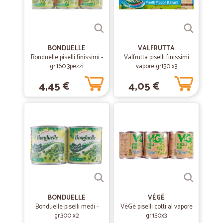
BONDUELLE
VALFRUTTA
Bonduelle piselli finissimi -
Valfrutta piselli finissimi
gr.160 3pezzi
vapore gr150 x3
4,45 €
4,05 €
BONDUELLE
VÉGÉ
Bonduelle piselli medi -
VèGè piselli cotti al vapore
gr.300 x2
gr.150x3