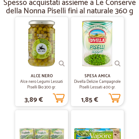
Spesso acquistati assieme a Le Conserve
impeccabile! Bottiglie imballate una ad una, affettati con con pellicola
che separava ogni fetta dall’altra, alimenti freschi a temperatura frigo,
della Nonna Piselli fini al naturale 360 g
verdure ottime, e consegna a domicilio convenientissima, più spendi
meno la paghi. Non posso che dare 10 e lode! Non vedo l’ora di fare la
prossima!
—
Rosa B.
18/12/2019
Veloci puntuali
Veloci puntuali
ALCE NERO
SPESA AMICA
Alce nero Legumi Lessati
Divella Delizie Campagnole
Piselli Bio 300 gr.
Piselli Lessati 400 gr.
3,89 €
1,85 €