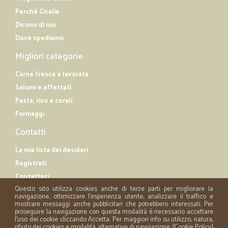
Perché Cicalia
Dicono di noi
Dove spediamo
Migliori categorie
Carne fresca e lavorata
Salumi e affettati
Pasta, riso e cerali
Formaggi
Contatti
La mia lista dei desideri
Registrati
Contattaci
Questo sito utilizza cookies anche di terze parti per migliorare la
navigazione, ottimizzare l'esperienza utente, analizzare il traffico e
mostrare messaggi anche pubblicitari che potrebbero interessati. Per
proseguire la navigazione con questa modalità è necessario accettare
l'uso dei cookie cliccando Accetta. Per maggiori info su utilizzo, natura,
rifiuto dei cookies e modalità alternative di navigazione: [
Cookie Policy
]