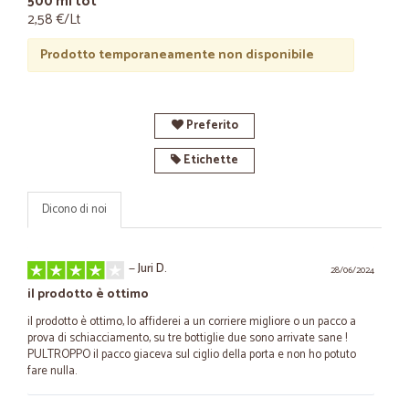
500 ml tot
2,58 €/Lt
Prodotto temporaneamente non disponibile
Preferito
Etichette
Dicono di noi
—
Juri D.
28/06/2024
il prodotto è ottimo
il prodotto è ottimo, Io affiderei a un corriere migliore o un pacco a
prova di schiacciamento, su tre bottiglie due sono arrivate sane !
PULTROPPO il pacco giaceva sul ciglio della porta e non ho potuto
fare nulla.