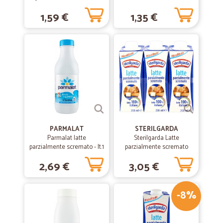
Perfect :)
ml.500
1,59 €
1,35 €
Esperienza Perfetta :)
—
Eleonora V.
28/12/2020
Servizio puntuale e corretto.
Servizio puntuale e corretto.
—
Luca G.
24/04/2020
Servizio veloce e affidabile
PARMALAT
STERILGARDA
Parmalat latte
Sterilgarda Latte
Servizio veloce e affidabile. Ottimo imballaggio veramente
parzialmente scremato - lt.1
parzialmente scremato
consigliato a tutti.
microfiltrato UHT a lunga
2,69 €
3,05 €
conservazione 3 x 250 ml
—
Anna maria G.
24/12/2019
-8%
È molto diverso da quello che si vede…
È molto diverso da quello che si vede dalla foto che mostrate ......