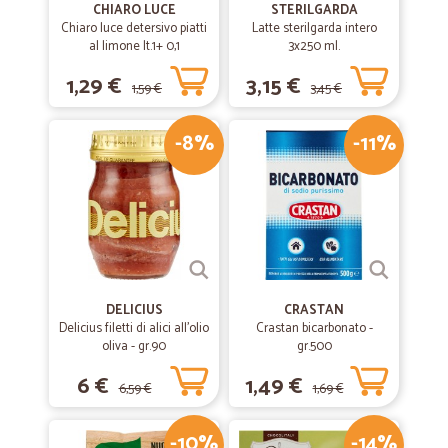
CHIARO LUCE
STERILGARDA
Chiaro luce detersivo piatti
Latte sterilgarda intero
al limone lt.1+ 0,1
3x250 ml.
1,29 €
3,15 €
1,59 €
3,45 €
-8%
-11%
DELICIUS
CRASTAN
Delicius filetti di alici all'olio
Crastan bicarbonato -
oliva - gr.90
gr.500
6 €
1,49 €
6,59 €
1,69 €
-10%
-14%