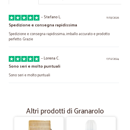
—
Stefano L.
11/03/2026
Spedizione e consegna rapidissima
Spedizione e consegna rapidissima, imballo accurato e prodotto
perfetto. Grazie
—
Lorena C.
17/12/2024
Sono seri e molto puntuali
Sono seri e molto puntuali
—
Bruno M.
14/04/2024
Contenuto
Altri prodotti di Granarolo
Contenuto, imballaggio, tempistica, tutto ok