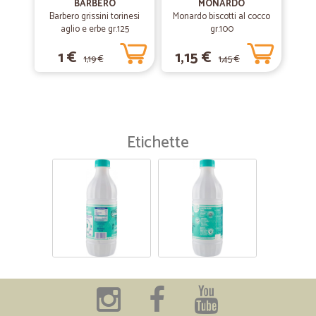
BARBERO
MONARDO
Barbero grissini torinesi
Monardo biscotti al cocco
aglio e erbe gr.125
gr.100
1 €
1,15 €
1,19 €
1,45 €
Etichette