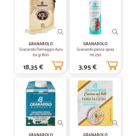
—
.
07/08/2023
ho ordinato del basilico in cassetta ed…
ho ordinato del basilico in cassetta ed è arrivato in pochissimo tempo
ed era perfetto bellissimo e confezionato in modo esemplare. Sono
molto soddisfatta dell'acquisto e sicuramente continuerò ad
acquistare su questo sito perchè li ho trovati molto professionali e
seri.
GRANAROLO
GRANAROLO
Granarolo formaggio duro
Granarolo panna spray
ita gr.800
ml.250
—
Luciano S.
26/06/2022
18,35 €
3,95 €
Rapidi
Rapidi! Il confezionamento delle ciliegie e la catena del freddo
devono aver avuto dei problemi, in quanto una delle due cassette
presentava molti frutti marciti.
—
Flora M.
12/06/2022
Cicala una garanzia
Ottimi prodotti nel fresco e non, consegna celere e molto ben
impacchettato.
GRANAROLO
GRANAROLO