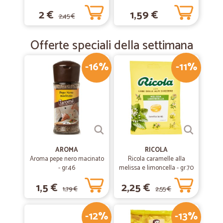
U.H.T. ml.500
2 €
1,59 €
2,45 €
Offerte speciali della settimana
-16%
-11%
AROMA
RICOLA
Aroma pepe nero macinato
Ricola caramelle alla
- gr.46
melissa e limoncella - gr.70
1,5 €
2,25 €
1,79 €
2,55 €
-12%
-13%