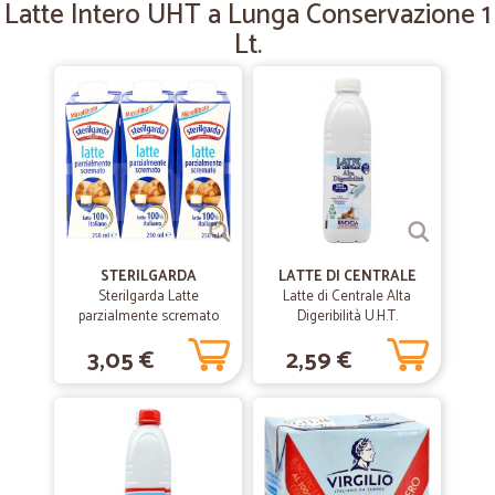
Latte Intero UHT a Lunga Conservazione 1
—
Ezio O.
02/04/2019
Lt.
Merce arrivata il giorno dopo
Merce arrivata il giorno dopo, molto ben confezionata, prodotto come
da catalogo, per quanto mi riguarda insostituibile.
STERILGARDA
LATTE DI CENTRALE
Sterilgarda Latte
Latte di Centrale Alta
parzialmente scremato
Digeribilità U.H.T.
microfiltrato UHT a lunga
Parzialmente Scremato lt.1
3,05 €
2,59 €
conservazione 3 x 250 ml