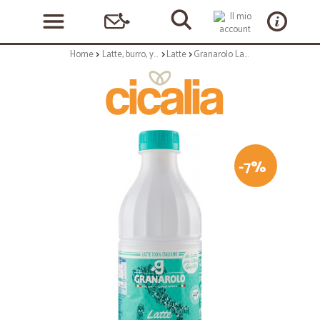
Home
Latte, burro, yogurt
Latte
Granarolo Latte Intero UHT a Lunga Conservazione 1 Lt.
-7%