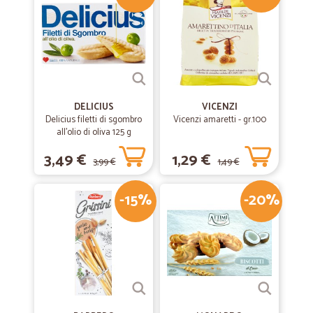
DELICIUS
VICENZI
Delicius filetti di sgombro
Vicenzi amaretti - gr.100
all'olio di oliva 125 g
3,49 €
1,29 €
3,99 €
1,49 €
-15%
-20%