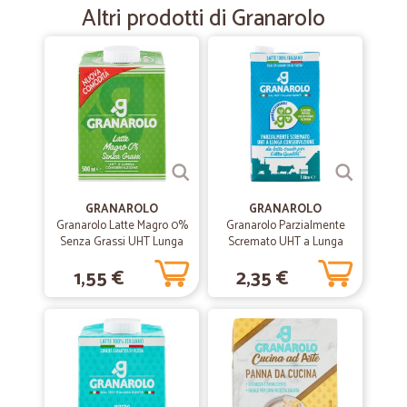
05/07/2020
Altri prodotti di Granarolo
Cicalia
Nel pacco erano inseriti due prodotti refrigerati che con la loro
condensa hanno inumidito il resto del contenuto. A parte questo
problema, tutto Ok.
—
Angela V.
03/07/2020
Ottimo il lavoro di Cicala
Ottimo il lavoro di Cicala, piuttosto difficoltosa la tracciabilità della
GRANAROLO
GRANAROLO
consegna.
Granarolo Latte Magro 0%
Granarolo Parzialmente
Senza Grassi UHT Lunga
Scremato UHT a Lunga
Conservazione 500 ml.
Conservazione 1 litro
1,55 €
2,35 €
—
Guido A.
16/09/2019
Arrivo puntuale
Arrivo puntuale, prezzi onesti.
—
Sante A.
18/09/2019