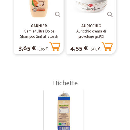
GARNIER
AURICCHIO
Garnier Ultra Dolce
Auricchio crema di
Shampoo 2in1 al latte di
provolone gr.150
Vaniglia e polpa di Papaya
3,65 €
4,55 €
per capelli lunghi, 300 ml.
3,95 €
5,05 €
Etichette