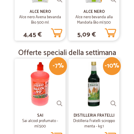
ALCE NERO
ALCE NERO
Alce nero Avena bevanda
Alce nero bevanda alla
Bio 500 ml.
Mandorla Bio ml.500
4,45 €
5,09 €
Offerte speciali della settimana
-7%
-10%
SAI
DISTILLERIA FRATELLI
Sai alcool profumato -
Distilleria Fratelli sciroppo
ml.500
menta - kg.1