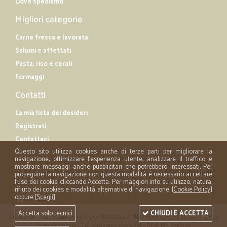
Dove spediamo
Migliori categorie
Carne fresca e lavorata
Salumi e affettati
Pasta, riso e cerali
Formaggi
Contatti
La mia lista dei desideri
Registrati
Contattaci
Questo sito utilizza cookies anche di terze parti per migliorare la
navigazione, ottimizzare l'esperienza utente, analizzare il traffico e
mostrare messaggi anche pubblicitari che potrebbero interessati. Per
proseguire la navigazione con questa modalità è necessario accettare
l'uso dei cookie cliccando Accetta. Per maggiori info su utilizzo, natura,
rifiuto dei cookies e modalità alternative di navigazione: [
Cookie Policy
]
oppure [
Scegli
]
Accetta solo tecnici
CHIUDI E ACCETTA
Cicalia srl - via Acerbi 35 - 46100 - Mantova (MN) - P.iva 02508120207 - C.Fisc
02508120207 - Tel. +39 0376 1590669 - REA: MN 258721