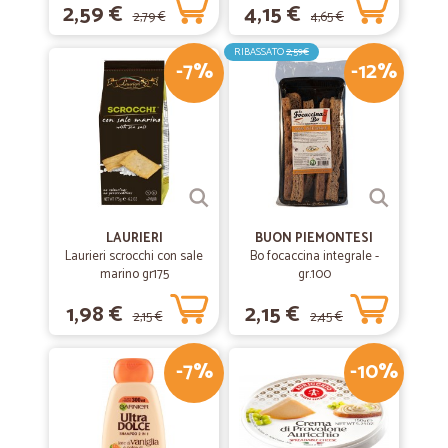
2,59 €
4,15 €
2,79 €
4,65 €
RIBASSATO
2,59€
-7%
-12%
LAURIERI
BUON PIEMONTESI
Laurieri scrocchi con sale
Bo focaccina integrale -
marino gr175
gr.100
1,98 €
2,15 €
2,15 €
2,45 €
-7%
-10%