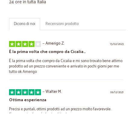
24 ore in tutta Italia
Dicono di noi
Recensioni prodotto
—
Amerigo Z.
15/02/2023
È la prima volta che compro da Cicalia…
È la prima volta che compro da Cicalia e mi sono trovato bene attimo
prodotto ad un prezzo conveniente e arrivato in pochi giorni per me
tutto ok Amerigo
—
Walter M.
06/12/2021
Ottima esperienza
Precisi e puntali, ottimi prodotti ad un prezzo molto favorevole.
Sicuramente diverrò cliente abituale
—
Emanuela B.