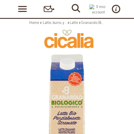
Home
Latte, burro, yogurt
Latte
Granarolo Biologico Latte Bio Parzialmente Scremato 1 Lt.