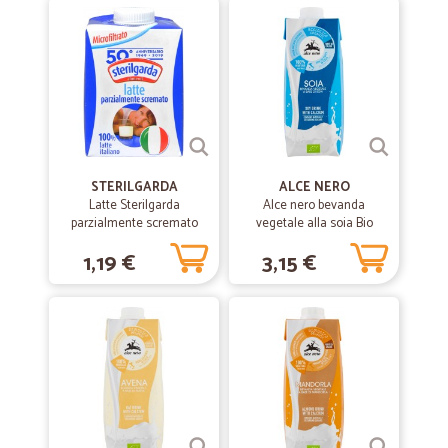
ulteriori costi), spediscono la merce esclusivamente quando gli viene
accreditato l' importo e quindi passano inevitabilmente 4/5 giorni. A
nulla serve, per abbreviare i tempi, inviare la copia del bonifico con gli
estremi del movimento bancario gia' effettuato e' peraltro
irreversibile.
STERILGARDA
ALCE NERO
Latte Sterilgarda
Alce nero bevanda
parzialmente scremato
vegetale alla soia Bio
ml.500
ml.500
1,19 €
3,15 €