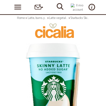
Home
Latte, burro, yogurt
Latte vegetale e altro latte
Starbucks Skinny Latte No Added Sugar* 220 ml