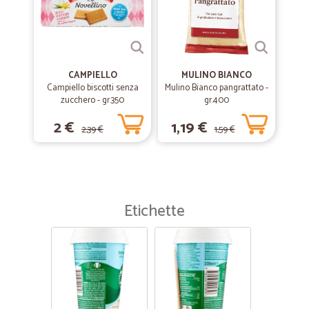
CAMPIELLO
MULINO BIANCO
Campiello biscotti senza
Mulino Bianco pangrattato -
zucchero - gr.350
gr.400
2 €
1,19 €
2,39 €
1,59 €
Etichette