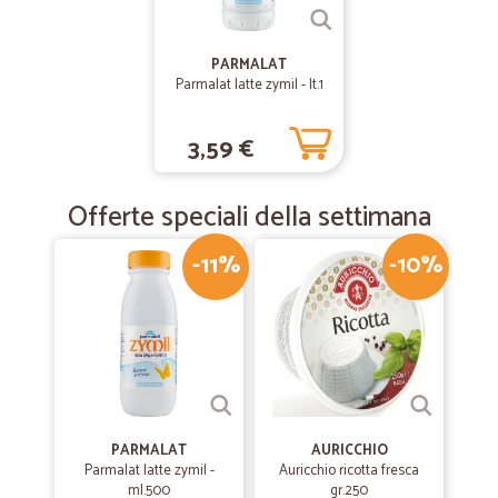
PARMALAT
Parmalat latte zymil - lt.1
3,59 €
Offerte speciali della settimana
-11%
-10%
PARMALAT
AURICCHIO
Parmalat latte zymil -
Auricchio ricotta fresca
ml.500
gr.250