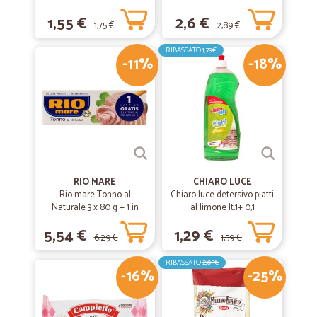
1,55 €
2,6 €
1,75 €
2,89 €
RIBASSATO
1,79€
-11%
-18%
RIO MARE
CHIARO LUCE
Rio mare Tonno al
Chiaro luce detersivo piatti
Naturale 3 x 80 g + 1 in
al limone lt.1+ 0,1
omaggio
5,54 €
1,29 €
6,29 €
1,59 €
RIBASSATO
2,05€
-16%
-25%