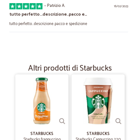
—
Patrizio A.
18/02/2023
tutto perfetto...descrizione..pacco e…
tutto perfetto...descrizione..pacco e spedizione
—
Stefano R.
07/11/2022
Ben fatto!
Esperienza gradita con il servizio spedizioni ww.cicalia.com
Altri prodotti di Starbucks
—
Elisabetta V.
27/07/2022
Una piacevole sorpresa
Mi sono trovata bene, prodotti buoni, consegna puntuale. Soprattutto
frutta e verdura mi hanno stupita per la qualità I prezzi sono nella
media, ma comunque leggermente più bassi di tanti altri
supermercati famosi. Lo consiglio
STARBUCKS
STARBUCKS
—
Luca P.
Starbucks frappuccino
Starbucks Cappuccino 220
23/10/2020