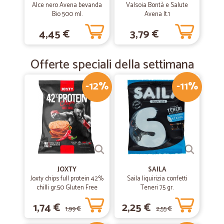
Spedizione veloce e materiale eccellente. Consiglio vivamente.
Alce nero Avena bevanda
Valsoia Bontà e Salute
Bio 500 ml.
Avena lt.1
4,45 €
3,79 €
Offerte speciali della settimana
-12%
-11%
JOXTY
SAILA
Joxty chips full protein 42%
Saila liquirizia confetti
chilli gr.50 Gluten Free
Teneri 75 gr.
1,74 €
2,25 €
1,99 €
2,55 €