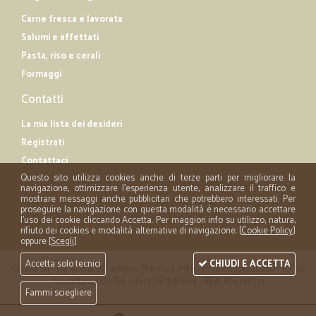
Carne fresca e lavorata
Salumi e affettati
Pasta, riso e cerali
Formaggi
Contatti
La mia lista dei desideri
Registrati
Contattaci
Questo sito utilizza cookies anche di terze parti per migliorare la
navigazione, ottimizzare l'esperienza utente, analizzare il traffico e
mostrare messaggi anche pubblicitari che potrebbero interessati. Per
proseguire la navigazione con questa modalità è necessario accettare
l'uso dei cookie cliccando Accetta. Per maggiori info su utilizzo, natura,
rifiuto dei cookies e modalità alternative di navigazione: [
Cookie Policy
]
oppure [
Scegli
]
Accetta solo tecnici
CHIUDI E ACCETTA
Cicalia srl - via Acerbi 35 - 46100 - Mantova (MN) - P.iva 02508120207 - C.Fisc
02508120207 - Tel. +39 0376 1590669 - REA: MN 258721
Fammi sciegliere