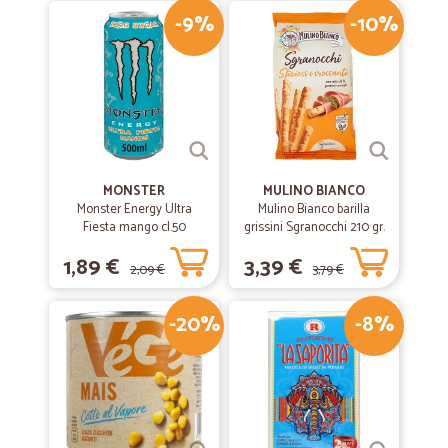
-9%
-10%
MONSTER
MULINO BIANCO
Monster Energy Ultra
Mulino Bianco barilla
Fiesta mango cl.50
grissini Sgranocchi 210 gr.
1,89 €
3,39 €
2,09 €
3,79 €
-20%
-8%