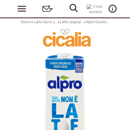
Home
Latte, burro, yogurt
Latte vegetale e altro latte
Alpro Questo Non È Lat°e Light* 1 Lt.