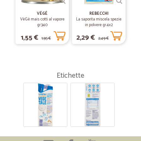
VÉGÉ
REBECCHI
VèGè mais cotti al vapore
La saporita miscela spezie
gr.340
in polvere gr.4x2
1,55 €
2,29 €
1,95 €
2,49 €
Etichette