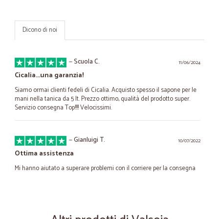
Dicono di noi
—
Scuola C.
11/06/2024
Cicalia...una garanzia!
Siamo ormai clienti fedeli di Cicalia. Acquisto spesso il sapone per le
mani nella tanica da 5 lt. Prezzo ottimo, qualità del prodotto super.
Servizio consegna Top!!!! Velocissimi.
—
Gianluigi T.
10/07/2022
Ottima assistenza
Mi hanno aiutato a superare problemi con il corriere per la consegna
—
Sergio D.
20/01/2022
Salve a tutti