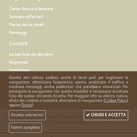
Carne fresca e lavorata
Salumi e affettati
Pasta, riso e cerali
Formaggi
Contatti
La mia lista dei desideri
Registrati
Contattaci
Questo sito utilizza cookies anche di terze parti per migliorare la
navigazione, ottimizzare l'esperienza utente, analizzare il traffico e
mostrare messaggi anche pubblicitari che potrebbero interessati. Per
proseguire la navigazione con questa modalità è necessario accettare
l'uso dei cookie cliccando Accetta. Per maggiori info su utilizzo, natura,
rifiuto dei cookies e modalità alternative di navigazione: [
Cookie Policy
]
oppure [
Scegli
]
Accetta solo tecnici
CHIUDI E ACCETTA
Cicalia srl - via Acerbi 35 - 46100 - Mantova (MN) - P.iva 02508120207 - C.Fisc
02508120207 - Tel. +39 0376 1590669 - REA: MN 258721
Fammi sciegliere