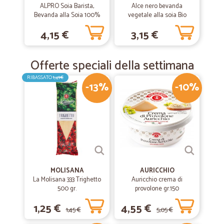
ALPRO Soia Barista,
Alce nero bevanda
Bevanda alla Soia 100%
vegetale alla soia Bio
vegetale, ideale col caffè,
ml.500
4,15 €
3,15 €
con vitamine B2, B12 e D, 1 L
Offerte speciali della settimana
RIBASSATO
1,49€
-13%
-10%
MOLISANA
AURICCHIO
La Molisana 333 Trighetto
Auricchio crema di
500 gr.
provolone gr.150
1,25 €
4,55 €
1,45 €
5,05 €