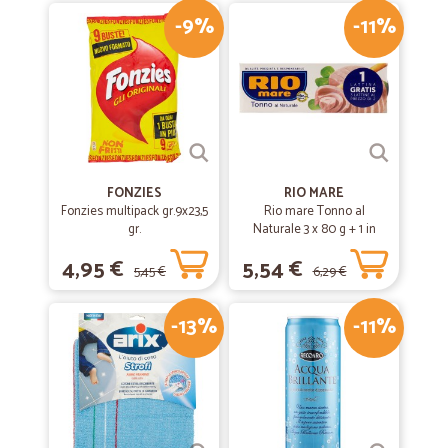
-9%
-11%
FONZIES
RIO MARE
Fonzies multipack gr.9x23,5
Rio mare Tonno al
gr.
Naturale 3 x 80 g + 1 in
omaggio
4,95 €
5,54 €
5,45 €
6,29 €
-13%
-11%