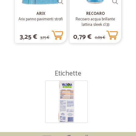
ARIX
RECOARO
Arix panno pavimenti strofi
Recoaro acqua brillante
lattina sleek cl.33
3,25 €
0,79 €
3,75 €
0,89 €
Etichette