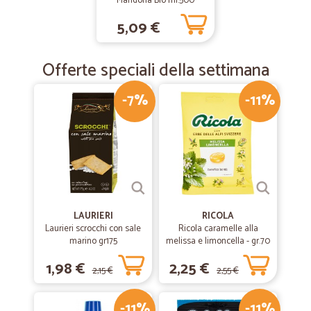
Mandorla Bio ml.500
5,09 €
Offerte speciali della settimana
-7%
-11%
LAURIERI
RICOLA
Laurieri scrocchi con sale
Ricola caramelle alla
marino gr175
melissa e limoncella - gr.70
1,98 €
2,25 €
2,15 €
2,55 €
-11%
-11%