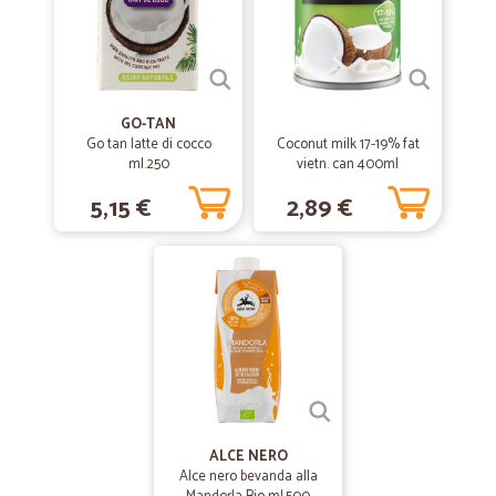
GO-TAN
Go tan latte di cocco
Coconut milk 17-19% fat
ml.250
vietn. can 400ml
5,15 €
2,89 €
ALCE NERO
Alce nero bevanda alla