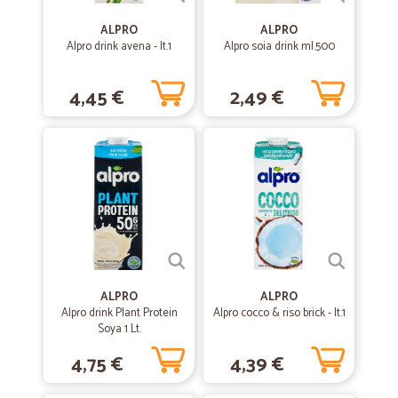
Tutto ok veloci e precisi sicuramente acquisterò ancora. Grazie
ALPRO
ALPRO
Alpro drink avena - lt.1
Alpro soia drink ml.500
—
Angela V.
20/06/2022
Eccellente servizio e prodotti.
4,45 €
2,49 €
Eccellente servizio e prodotti.
—
Maurizia P.
16/03/2022
Pienamente soddisfatta dell’acquisto
Pienamente soddisfatta dell’acquisto, trovi tutto quello di cui hai
bisogno, tempi di consegna super velocissimi. Lo consiglio
ALPRO
—
Gabriella S.
ALPRO
27/08/2020
Alpro drink Plant Protein
Alpro cocco & riso brick - lt.1
Servizio perfetto.
Soya 1 Lt.
Servizio perfetto.
4,75 €
4,39 €