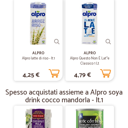
—
Dionigia D.
17/06/2020
Merce buona
Merce buona, buona anche la spedizione però ho notato che alcuni
articoli sono un pochino cari
—
Daniela G.
09/06/2020
Tutto perfetto grazie
ALPRO
ALPRO
Alpro latte di riso - lt.1
Alpro Questo Non È Lat°e
Tutto perfetto grazie
Classico 1 Lt
4,25 €
4,79 €
—
Alessia G.
19/12/2018
Consegna nei tempi stabiliti prezzi…
Spesso acquistati assieme a Alpro soya
Consegna nei tempi stabiliti prezzi giusti un ottimo servizio!!lo ripeterò
drink cocco mandorla - lt.1
sicuramente!