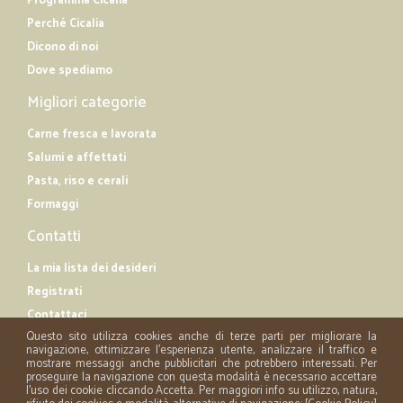
Programma Cicalia
Perché Cicalia
Dicono di noi
Dove spediamo
Migliori categorie
Carne fresca e lavorata
Salumi e affettati
Pasta, riso e cerali
Formaggi
Contatti
La mia lista dei desideri
Registrati
Contattaci
Questo sito utilizza cookies anche di terze parti per migliorare la
navigazione, ottimizzare l'esperienza utente, analizzare il traffico e
mostrare messaggi anche pubblicitari che potrebbero interessati. Per
proseguire la navigazione con questa modalità è necessario accettare
l'uso dei cookie cliccando Accetta. Per maggiori info su utilizzo, natura,