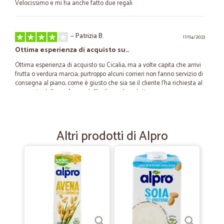
Velocissimo e mi ha anche fatto due regali
—
Patrizia B.
17/04/2023
Ottima esperienza di acquisto su…
Ottima esperienza di acquisto su Cicalia, ma a volte capita che arrivi
frutta o verdura marcia; purtroppo alcuni corrieri non fanno servizio di
consegna al piano, come è giusto che sia se il cliente l'ha richiesta al
momento della conferma dell'ordine, a loro detta, per non
abbandonare il camion
Altri prodotti di Alpro
—
Mathis M.
30/03/2023
Veloce e tutto bene
Veloce e tutto bene
—
Massimo L.
31/08/2022
Acquisto vino