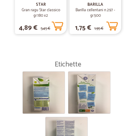
STAR
BARILLA
Gran ragu Star classico
Barilla cellentani n.297 -
gr.180 x2
gr.500
4,89 €
1,75 €
5,45 €
1,95 €
Etichette