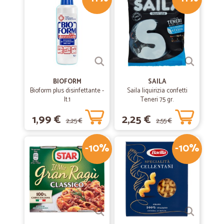
BIOFORM
SAILA
Bioform plus disinfettante -
Saila liquirizia confetti
lt.1
Teneri 75 gr.
1,99 €
2,25 €
2,25 €
2,55 €
-10%
-10%