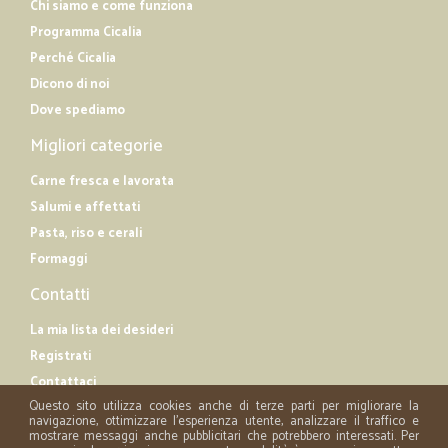
Chi siamo e come funziona
Programma Cicalia
Perché Cicalia
Dicono di noi
Dove spediamo
Migliori categorie
Carne fresca e lavorata
Salumi e affettati
Pasta, riso e cerali
Formaggi
Contatti
La mia lista dei desideri
Registrati
Contattaci
Questo sito utilizza cookies anche di terze parti per migliorare la
navigazione, ottimizzare l'esperienza utente, analizzare il traffico e
mostrare messaggi anche pubblicitari che potrebbero interessati. Per