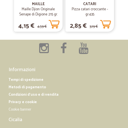
MAILLE
CATARI
Maille Dÿon Originale
Pizza catari croccante -
Senape di Digione 215 gr.
gr.435
—
Giampiero M.
03/06/2020
Ottimo servizio e consegne veloci e…
4,15 €
2,85 €
4,59 €
3,19 €
Ottimo servizio e consegne veloci e puntuali. Consigliato
—
Georges V.
20/01/2020
prodoti exelenti
prodoti exelenti
Informazioni
Tempi di spedizione
—
Gampaolo R.
Metodi di pagamento
29/07/2019
prezzo ottimo spedizione veloce …
Condizioni d'uso e di vendita
Privacy e cookie
prezzo ottimo spedizione veloce perfetto avanti cisì
Cookie banner
Cicalia